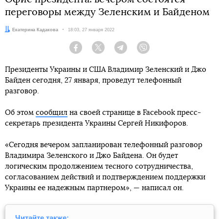
переговоры между Зеленским и Байденом
Автор:
Екатерина Кадакова
Дата:
18:03, 27 января 2022
Facebook
Twitter
Telegram
Viber
Президенты Украины и США Владимир Зеленский и Джо
Байден сегодня, 27 января, проведут телефонный
разговор.
Об этом
сообщил
на своей странице в Facebook пресс-
секретарь президента Украины Сергей Никифоров.
«Сегодня вечером запланирован телефонный разговор
Владимира Зеленского и Джо Байдена. Он будет
логическим продолжением тесного сотрудничества,
согласованием действий и подтверждением поддержки
Украины ее надежным партнером», — написал он.
Читайте также: