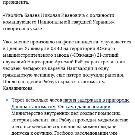
президента.
«Уволить Балана Николая Ивановича с должности
командующего Национальной гвардией Украины», —
говорится в указе.
Увольнение произошло на фоне инцидента, случившегося
в Днепре. 27 января в 03:40 на территории Южного
машиностроительного завода («Южмаш») 21-летний
служащий Нацгвардии Артемий Рябчук расстрелял пять
человек: четырех из караула Нацгвардии и одну
гражданскую женщину, еще пятеро получили ранения.
После нападения Рябчук скрылся с автоматом
Калашникова.
Через несколько часов
парня задержали в пригороде
Днепра с автоматом
. Он
сам сдался полиции
.
Министерство внутренних дел создаст комиссию,
которая выяснит, как Рябчук проходил медкомиссию
и его психическое состояние на момент выдачи
допуска к оружию. Госбюро расследований уже