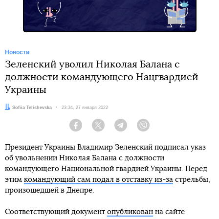
Новости
Зеленский уволил Николая Балана с
должности командующего Нацгвардией
Украины
Автор:
Sofiia Telishevska
Дата:
23:34, 27 января 2022
Facebook
Twitter
Telegram
Viber
Президент Украины Владимир Зеленский подписал указ
об увольнении Николая Балана с должности
командующего Национальной гвардией Украины. Перед
этим
командующий сам подал в отставку из-за
стрельбы,
произошедшей в Днепре.
Соответствующий документ
опубликован
на сайте