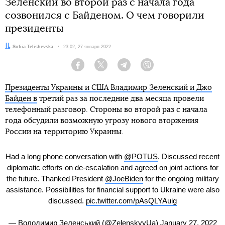
Зеленский во второй раз с начала года
созвонился с Байденом. О чем говорили
президенты
Автор:
Sofiia Telishevska
Дата:
23:02, 27 января 2022
Facebook
Twitter
Telegram
Viber
Президенты Украины и США Владимир Зеленский и Джо
Байден в
третий раз за последние два месяца провели
телефонный разговор. Стороны во второй раз с начала
года обсудили возможную угрозу нового вторжения
России на территорию Украины.
Had a long phone conversation with
@POTUS
. Discussed recent
diplomatic efforts on de-escalation and agreed on joint actions for
the future. Thanked President
@JoeBiden
for the ongoing military
assistance. Possibilities for financial support to Ukraine were also
discussed.
pic.twitter.com/pAsQLYAuig
— Володимир Зеленський (@ZelenskyyUa)
January 27, 2022