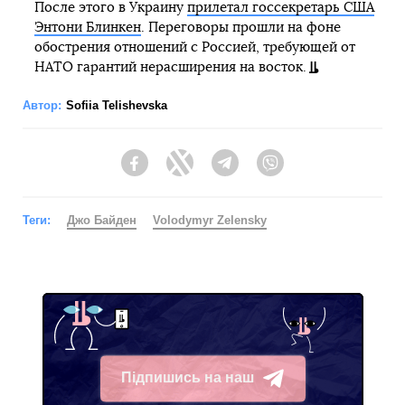
После этого в Украину
прилетал госсекретарь США
Энтони Блинкен
. Переговоры прошли на фоне
обострения отношений с Россией, требующей от
НАТО гарантий нерасширения на восток.
Автор:
Sofiia Telishevska
Facebook
Twitter
Telegram
Viber
Теги:
Джо Байден
Volodymyr Zelensky
Підпишись на наш
Telegram