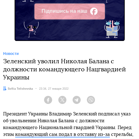
Підпишись на наш
Facebook
Новости
Зеленский уволил Николая Балана с
должности командующего Нацгвардией
Украины
Автор:
Sofiia Telishevska
Дата:
23:34, 27 января 2022
Facebook
Twitter
Telegram
Viber
Президент Украины Владимир Зеленский подписал указ
об увольнении Николая Балана с должности
командующего Национальной гвардией Украины. Перед
этим
командующий сам подал в отставку из-за
стрельбы,