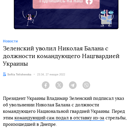
Підпишись на наш
Facebook
Новости
Зеленский уволил Николая Балана с
должности командующего Нацгвардией
Украины
Автор:
Sofiia Telishevska
Дата:
23:34, 27 января 2022
Facebook
Twitter
Telegram
Viber
Президент Украины Владимир Зеленский подписал указ
об увольнении Николая Балана с должности
командующего Национальной гвардией Украины. Перед
этим
командующий сам подал в отставку из-за
стрельбы,
произошедшей в Днепре.