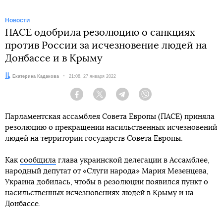
Новости
ПАСЕ одобрила резолюцию о санкциях
против России за исчезновение людей на
Донбассе и в Крыму
Автор:
Екатерина Кадакова
Дата:
21:08, 27 января 2022
Facebook
Twitter
Telegram
Viber
Парламентская ассамблея Совета Европы (ПАСЕ) приняла
резолюцию о прекращении насильственных исчезновений
людей на территории государств Совета Европы.
Как
сообщила
глава украинской делегации в Ассамблее,
народный депутат от «Слуги народа» Мария Мезенцева,
Украина добилась, чтобы в резолюции появился пункт о
насильственных исчезновениях людей в Крыму и на
Донбассе.