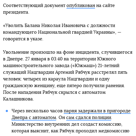
Соответствующий документ
опубликован
на сайте
президента.
«Уволить Балана Николая Ивановича с должности
командующего Национальной гвардией Украины», —
говорится в указе.
Увольнение произошло на фоне инцидента, случившегося
в Днепре. 27 января в 03:40 на территории Южного
машиностроительного завода («Южмаш») 21-летний
служащий Нацгвардии Артемий Рябчук расстрелял пять
человек: четырех из караула Нацгвардии и одну
гражданскую женщину, еще пятеро получили ранения.
После нападения Рябчук скрылся с автоматом
Калашникова.
Через несколько часов
парня задержали в пригороде
Днепра с автоматом
. Он
сам сдался полиции
.
Министерство внутренних дел создаст комиссию,
которая выяснит, как Рябчук проходил медкомиссию