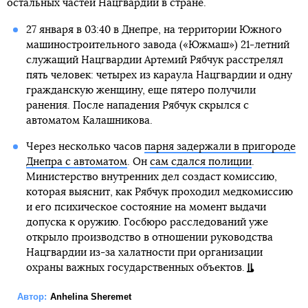
остальных частей Нацгвардии в стране.
27 января в 03:40 в Днепре, на территории Южного
машиностроительного завода («Южмаш») 21-летний
служащий Нацгвардии Артемий Рябчук расстрелял
пять человек: четырех из караула Нацгвардии и одну
гражданскую женщину, еще пятеро получили
ранения. После нападения Рябчук скрылся с
автоматом Калашникова.
Через несколько часов
парня задержали в пригороде
Днепра с автоматом
. Он
сам сдался полиции
.
Министерство внутренних дел создаст комиссию,
которая выяснит, как Рябчук проходил медкомиссию
и его психическое состояние на момент выдачи
допуска к оружию. Госбюро расследований уже
открыло производство в отношении руководства
Нацгвардии из-за халатности при организации
охраны важных государственных объектов.
Автор:
Anhelina Sheremet