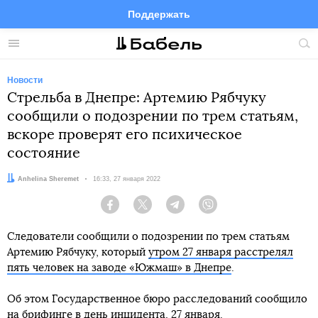
Поддержать
Facebook
Telegram
Twitter
Instagram
Меню
Пои
по
сай
Новости
Стрельба в Днепре: Артемию Рябчуку
сообщили о подозрении по трем статьям,
вскоре проверят его психическое
состояние
Автор:
Anhelina Sheremet
Дата:
16:33, 27 января 2022
Facebook
Twitter
Telegram
Viber
Следователи сообщили о подозрении по трем статьям
Артемию Рябчуку, который
утром 27 января расстрелял
пять человек на заводе «Южмаш» в Днепре
.
Об этом Государственное бюро расследований сообщило
на
брифинге
в день инцидента, 27 января.