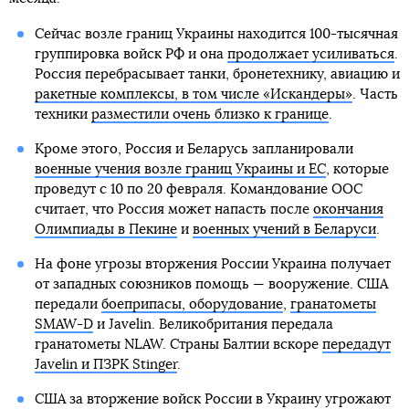
Сейчас возле границ Украины находится 100-тысячная
группировка войск РФ и она
продолжает усиливаться
.
Россия перебрасывает танки, бронетехнику, авиацию и
ракетные комплексы, в том числе «Искандеры»
. Часть
техники
разместили очень близко к границе
.
Кроме этого, Россия и Беларусь запланировали
военные учения возле границ Украины и ЕС
, которые
проведут с 10 по 20 февраля. Командование ООС
считает, что Россия может напасть после
окончания
Олимпиады в Пекине
и
военных учений в Беларуси
.
На фоне угрозы вторжения России Украина получает
от западных союзников помощь — вооружение. США
передали
боеприпасы, оборудование
,
гранатометы
SMAW-D
и Javelin. Великобритания передала
гранатометы NLAW. Страны Балтии вскоре
передадут
Javelin и ПЗРК Stinger
.
США за вторжение войск России в Украину угрожают