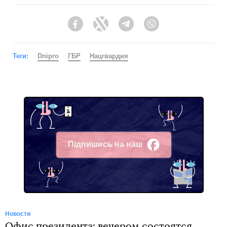
Facebook
Twitter
Telegram
Viber
Теги:
Dnipro
ГБР
Нацгвардия
Підпишись на наш
Facebook
Новости
Офис президента: вечером состоятся