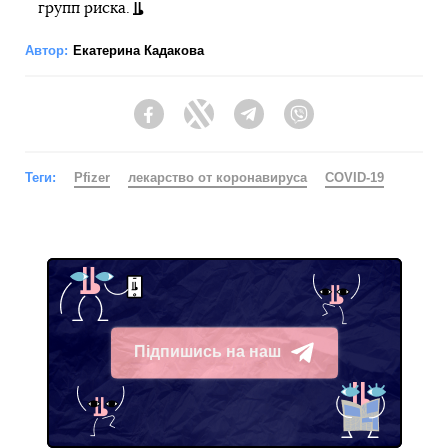
групп риска.
Автор:
Екатерина Кадакова
Facebook
Twitter
Telegram
Viber
Теги:
Pfizer
лекарство от коронавируса
COVID-19
Підпишись на наш
Telegram