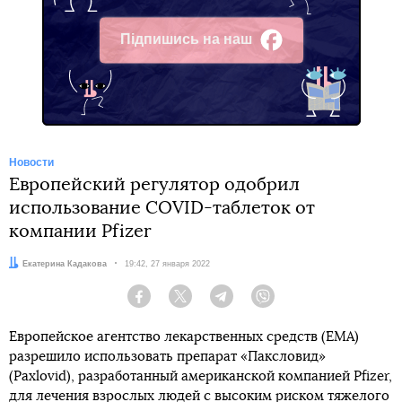
Підпишись на наш
Facebook
Новости
Европейский регулятор одобрил
использование COVID-таблеток от
компании Pfizer
Автор:
Екатерина Кадакова
Дата:
19:42, 27 января 2022
Facebook
Twitter
Telegram
Viber
Европейское агентство лекарственных средств (EMA)
разрешило использовать препарат «Паксловид»
(Paxlovid), разработанный американской компанией Pfizer,
для лечения взрослых людей с высоким риском тяжелого