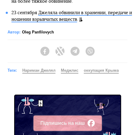
на более тяжкое обвинение.
23 сентября
Джеляла обвинили в хранении, передаче и
ношении взрывчатых веществ
.
Автор:
Oleg Panfilovych
Facebook
Twitter
Telegram
Viber
Теги:
Нариман Джелял
Меджлис
оккупация Крыма
Підпишись на наш
Facebook