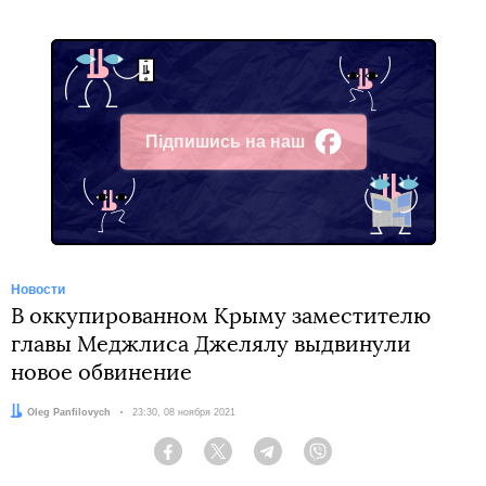
Підпишись на наш
Facebook
Новости
В оккупированном Крыму заместителю
главы Меджлиса Джелялу выдвинули
новое обвинение
Автор:
Oleg Panfilovych
Дата:
23:30, 08 ноября 2021
Facebook
Twitter
Telegram
Viber