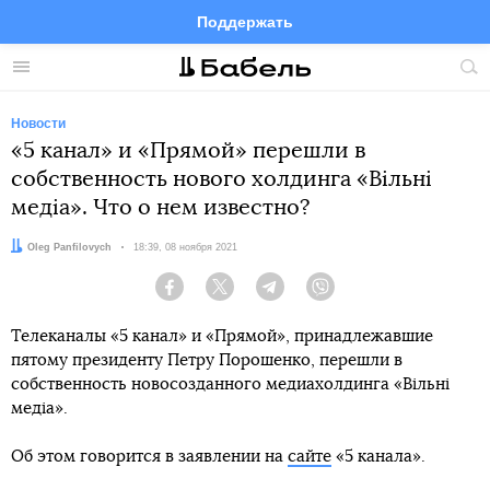
Поддержать
Facebook
Telegram
Twitter
Instagram
Меню
Пои
по
сай
Новости
«5 канал» и «Прямой» перешли в
собственность нового холдинга «Вільні
медіа». Что о нем известно?
Автор:
Oleg Panfilovych
Дата:
18:39, 08 ноября 2021
Facebook
Twitter
Telegram
Viber
Телеканалы «5 канал» и «Прямой», принадлежавшие
пятому президенту Петру Порошенко, перешли в
собственность новосозданного медиахолдинга «Вільні
медіа».
Об этом говорится в заявлении на
сайте
«5 канала».