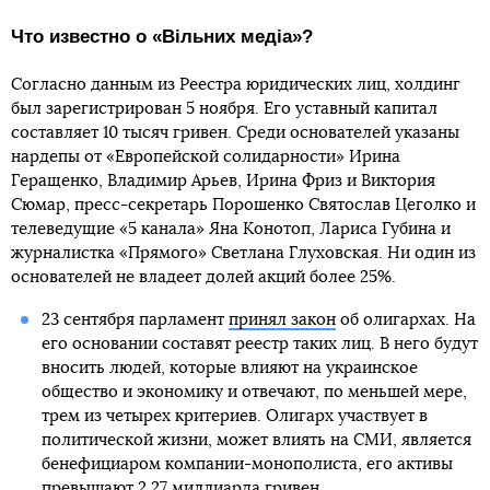
Что известно о «Вільних медіа»?
Согласно данным из Реестра юридических лиц, холдинг
был зарегистрирован 5 ноября. Его уставный капитал
составляет 10 тысяч гривен. Среди основателей указаны
нардепы от «Европейской солидарности» Ирина
Геращенко, Владимир Арьев, Ирина Фриз и Виктория
Сюмар, пресс-секретарь Порошенко Святослав Цеголко и
телеведущие «5 канала» Яна Конотоп, Лариса Губина и
журналистка «Прямого» Светлана Глуховская. Ни один из
основателей не владеет долей акций более 25%.
23 сентября парламент
принял закон
об олигархах. На
его основании составят реестр таких лиц. В него будут
вносить людей, которые влияют на украинское
общество и экономику и отвечают, по меньшей мере,
трем из четырех критериев. Олигарх участвует в
политической жизни, может влиять на СМИ, является
бенефициаром компании-монополиста, его активы
превышают 2,27 миллиарда гривен.