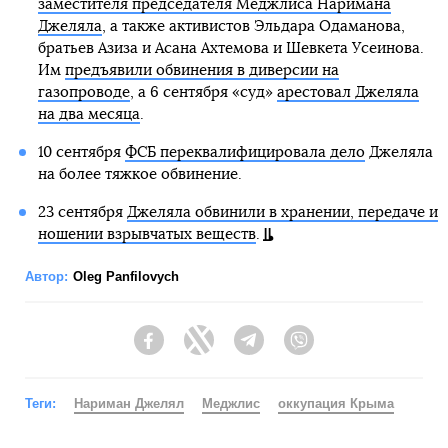
заместителя председателя Меджлиса Наримана
Джеляла
, а также активистов Эльдара Одаманова,
братьев Азиза и Асана Ахтемова и Шевкета Усеинова.
Им
предъявили обвинения в диверсии на
газопроводе
, а 6 сентября «суд»
арестовал Джеляла
на два месяца
.
10 сентября
ФСБ переквалифицировала дело
Джеляла
на более тяжкое обвинение.
23 сентября
Джеляла обвинили в хранении, передаче и
ношении взрывчатых веществ
.
Автор:
Oleg Panfilovych
Facebook
Twitter
Telegram
Viber
Теги:
Нариман Джелял
Меджлис
оккупация Крыма