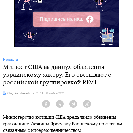
Підпишись на наш
Facebook
Новости
Минюст США выдвинул обвинения
украинскому хакеру. Его связывают с
российской группировкой REvil
Автор:
Oleg Panfilovych
Дата:
20:14, 08 ноября 2021
Facebook
Twitter
Telegram
Viber
Министерство юстиции США предъявило обвинения
гражданину Украины Ярославу Васинскому по статьям,
связанным с кибермошенничеством.