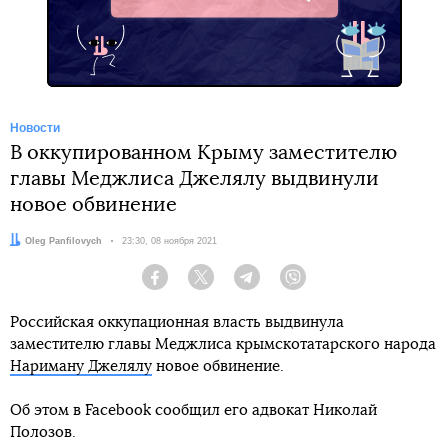
Telegram
Новости
В оккупированном Крыму заместителю
главы Меджлиса Джелялу выдвинули
новое обвинение
Автор:
Oleg Panfilovych
Дата:
23:30, 08 ноября 2021
Facebook
Twitter
Telegram
Viber
Российская оккупационная власть выдвинула
заместителю главы Меджлиса крымскотатарского народа
Нариману Джелялу
новое обвинение.
Об этом в Facebook сообщил его адвокат Николай
Полозов.