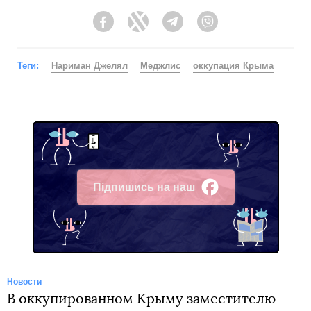
Facebook
Twitter
Telegram
Viber
Теги:
Нариман Джелял
Меджлис
оккупация Крыма
Підпишись на наш
Facebook
Новости
В оккупированном Крыму заместителю