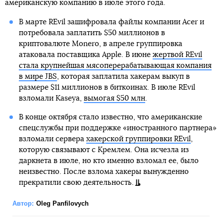
американскую компанию в июле этого года.
В марте REvil зашифровала файлы компании Acer и
потребовала заплатить $50 миллионов в
криптовалюте Monero, в апреле группировка
атаковала поставщика Apple. В июне
жертвой REvil
стала крупнейшая мясоперерабатывающая компания
в мире JBS
, которая заплатила хакерам выкуп в
размере $11 миллионов в биткоинах. В июле REvil
взломали Kaseya,
вымогая $50 млн
.
В конце октября стало известно, что американские
спецслужбы при поддержке «иностранного партнера»
взломали сервера
хакерской группировки REvil
,
которую связывают с Кремлем. Она исчезла из
даркнета в июле, но кто именно взломал ее, было
неизвестно. После взлома хакеры вынужденно
прекратили свою деятельность.
Автор:
Oleg Panfilovych