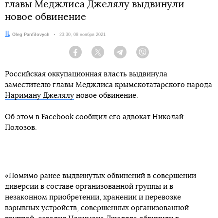
главы Меджлиса Джелялу выдвинули
новое обвинение
Автор:
Oleg Panfilovych
Дата:
23:30, 08 ноября 2021
Facebook
Twitter
Telegram
Viber
Российская оккупационная власть выдвинула
заместителю главы Меджлиса крымскотатарского народа
Нариману Джелялу
новое обвинение.
Об этом в Facebook сообщил его адвокат Николай
Полозов.
«Помимо ранее выдвинутых обвинений в совершении
диверсии в составе организованной группы и в
незаконном приобретении, хранении и перевозке
взрывных устройств, совершенных организованной