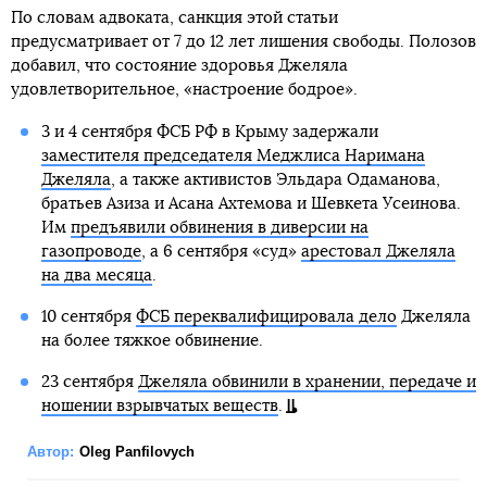
По словам адвоката, санкция этой статьи
предусматривает от 7 до 12 лет лишения свободы. Полозов
добавил, что состояние здоровья Джеляла
удовлетворительное, «настроение бодрое».
3 и 4 сентября ФСБ РФ в Крыму задержали
заместителя председателя Меджлиса Наримана
Джеляла
, а также активистов Эльдара Одаманова,
братьев Азиза и Асана Ахтемова и Шевкета Усеинова.
Им
предъявили обвинения в диверсии на
газопроводе
, а 6 сентября «суд»
арестовал Джеляла
на два месяца
.
10 сентября
ФСБ переквалифицировала дело
Джеляла
на более тяжкое обвинение.
23 сентября
Джеляла обвинили в хранении, передаче и
ношении взрывчатых веществ
.
Автор:
Oleg Panfilovych