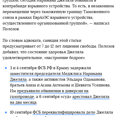
группой, сегодня Наримана Джеляла обвинили в
контрабанде взрывного устройства. То есть, в незаконном
перемещении через таможенную границу Таможенного
союза в рамках ЕврАзЭС взрывного устройства,
осуществленного организованной группой», — написал
Полозов.
По словам адвоката, санкция этой статьи
предусматривает от 7 до 12 лет лишения свободы. Полозов
добавил, что состояние здоровья Джеляла
удовлетворительное, «настроение бодрое».
3 и 4 сентября ФСБ РФ в Крыму задержали
заместителя председателя Меджлиса Наримана
Джеляла
, а также активистов Эльдара Одаманова,
братьев Азиза и Асана Ахтемова и Шевкета Усеинова.
Им
предъявили обвинения в диверсии на
газопроводе
, а 6 сентября «суд»
арестовал Джеляла
на два месяца
.
10 сентября
ФСБ переквалифицировала дело
Джеляла