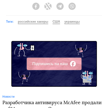
Facebook
Twitter
Telegram
Viber
Теги:
российские хакеры
США
украинцы
Підпишись на наш
Facebook
Новости
Разработчика антивируса McAfee продали