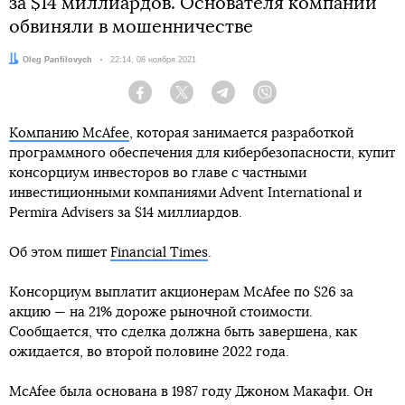
за $14 миллиардов. Основателя компании
обвиняли в мошенничестве
Автор:
Oleg Panfilovych
Дата:
22:14, 08 ноября 2021
Facebook
Twitter
Telegram
Viber
Компанию McAfee
, которая занимается разработкой
программного обеспечения для кибербезопасности, купит
консорциум инвесторов во главе с частными
инвестиционными компаниями Advent International и
Permira Advisers за $14 миллиардов.
Об этом пишет
Financial Times
.
Консорциум выплатит акционерам McAfee по $26 за
акцию — на 21% дороже рыночной стоимости.
Сообщается, что сделка должна быть завершена, как
ожидается, во второй половине 2022 года.
McAfee была основана в 1987 году Джоном Макафи. Он