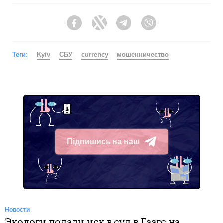
Facebook
Twitter
Telegram
Viber
Теги:
Kyiv
СБУ
currency
мошенничество
Підпишись на наш
Telegram
Новости
Экологи подали иск в суд в Гааге на