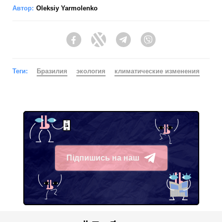
Автор:
Oleksiy Yarmolenko
Facebook
Twitter
Telegram
Viber
Теги:
Бразилия
экология
климатические изменения
Підпишись на наш
Telegram