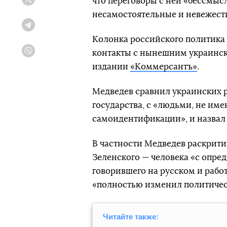
что переговоры с ней «бессмыс
Twitter
несамостоятельные и невежест
Telegram
Колонка российского политика
контакты с нынешним украински
Viber
издании
«Коммерсантъ»
.
Медведев сравнил украинских р
государства, с «людьми, не и
самоидентификации», и назвал
В частности Медведев раскрит
Зеленского — человека «с опр
говорившего на русском и работ
«полностью изменил политиче
Читайте также: