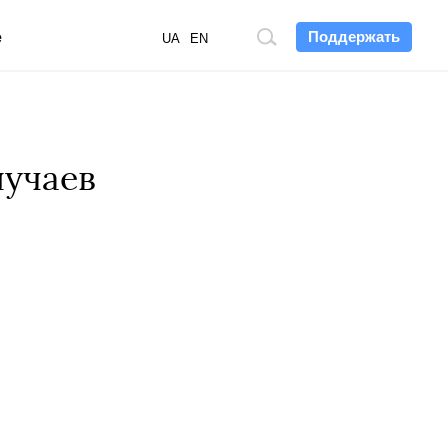
Поддержать
е
Поиск
UA
EN
по
сайту
лучаев