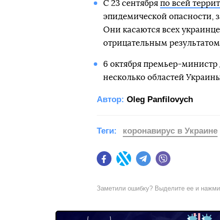
С 23 сентября
по всей терри
эпидемической опасности, 
Они касаются всех украинце
отрицательным результатом т
6 октября премьер-минист
несколько областей Украины
Автор:
Oleg Panfilovych
Теги:
коронавирус в Украине
Facebook
Twitter
Telegram
Viber
Заметили ошибку? Выделите ее и нажм