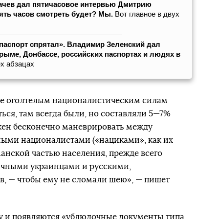
ачев дал пятичасовое интервью Дмитрию
ять часов смотреть будет? Мы.
Вот главное в двух
 паспорт спрятал». Владимир Зеленский дал
рыме, Донбассе, российских паспортах и людях в
х абзацах
ее оголтелым националистическим силам
ься, там всегда были, но составляли 5—7%
лжен бесконечно маневрировать между
ыми националистами («нациками», как их
манской частью населения, прежде всего
ичными украинцами и русскими,
в, — чтобы ему не сломали шею», — пишет
у и появляются «ублюдочные документы типа