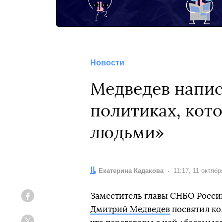
Новости
Медведев напис
политиках, кот
людьми»
Автор:
Екатерина Кадакова
Дата:
11:17, 11 октяб
Заместитель главы СНБО Росси
Facebook
Дмитрий Медведев
посвятил ко