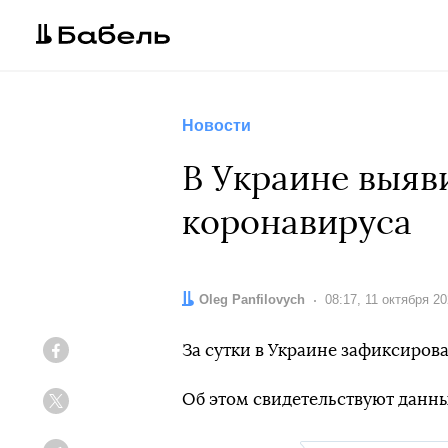
Новости
В Украине выяв
коронавируса
Автор:
Oleg Panfilovych
Дата:
08:17, 11 октября 2
За сутки в Украине зафиксиров
Facebook
Об этом свидетельствуют данн
Twitter