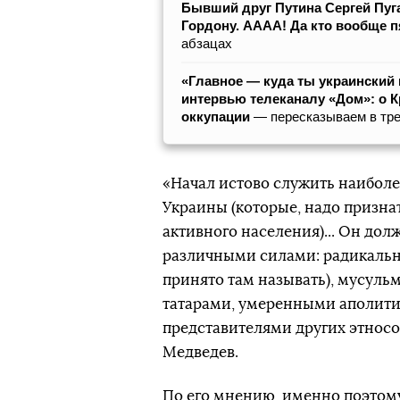
Бывший друг Путина Сергей Пуг
Гордону. АААА! Да кто вообще п
абзацах
«Главное — куда ты украинский
интервью телеканалу «Дом»: о К
оккупации
— пересказываем в тре
«Начал истово служить наибол
Украины (которые, надо признат
активного населения)... Он до
различными силами: радикальн
принято там называть), мусуль
татарами, умеренными аполит
представителями других этносо
Медведев.
По его мнению, именно поэтом