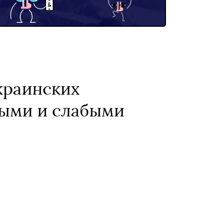
краинских
ными и слабыми