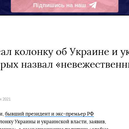
Підпишись на наш
Telegram
ал колонку об Украине и у
орых назвал «невежествен
ря 2021
и,
бывший президент и экс-премьер РФ
лонку Украины и украинской власти, заявив,