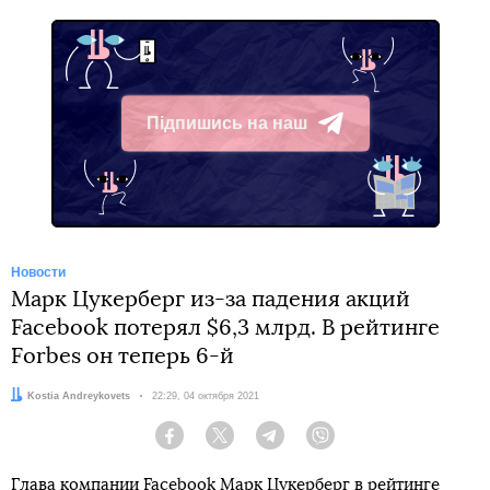
Підпишись на наш
Telegram
Новости
Марк Цукерберг из-за падения акций
Facebook потерял $6,3 млрд. В рейтинге
Forbes он теперь 6-й
Автор:
Kostia Andreykovets
Дата:
22:29, 04 октября 2021
Facebook
Twitter
Telegram
Viber
Глава компании Facebook Марк Цукерберг в рейтинге