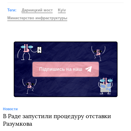
Теги:
Дарницкий мост
Kyiv
Министерство инфраструктуры
Підпишись на наш
Telegram
Новости
В Раде запустили процедуру отставки
Разумкова