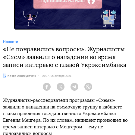
Підпишись на наш
Facebook
Новости
«Не понравились вопросы». Журналисты
«Схем» заявили о нападении во время
записи интервью с главой Укрэксимбанка
Автор:
Kostia Andreykovets
Дата:
00:07, 05 октября 2021
Facebook
Twitter
Telegram
Viber
Журналисты-расследователи программы «Схемы»
заявили о нападении на съемочную группу в кабинете
главы правления государственного Укрэксимбанка
Евгения Мецгера. По их словам, инцидент произошел во
время записи интервью с Мецгером — ему не
понравились вопросы.