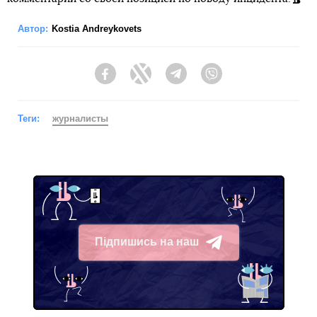
Автор:
Kostia Andreykovets
Facebook
Twitter
Telegram
Viber
Теги:
журналисты
Підпишись на наш
Telegram