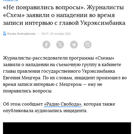
«Не понравились вопросы». Журналисты
«Схем» заявили о нападении во время
записи интервью с главой Укрэксимбанка
Автор:
Kostia Andreykovets
Дата:
00:07, 05 октября 2021
Facebook
Twitter
Telegram
Viber
Журналисты-расследователи программы «Схемы»
заявили о нападении на съемочную группу в кабинете
главы правления государственного Укрэксимбанка
Евгения Мецгера. По их словам, инцидент произошел во
время записи интервью с Мецгером — ему не
понравились вопросы.
Об этом сообщает
«Радио Свобода»
, которая также
опубликовала аудиозапись инцидента.