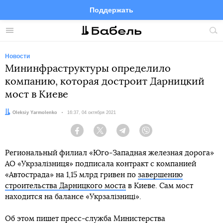
Поддержать
Facebook
Telegram
Twitter
Instagram
Меню
Пои
по
сай
Новости
Мининфраструктуры определило
компанию, которая достроит Дарницкий
мост в Киеве
Автор:
Oleksiy Yarmolenko
Дата:
16:37, 04 октября 2021
Facebook
Twitter
Telegram
Viber
Региональный филиал «Юго-Западная железная дорога»
АО «Укрзалізниця» подписала контракт с компанией
«Автострада» на 1,15 млрд гривен по
завершению
строительства Дарницкого моста
в Киеве. Сам мост
находится на балансе «Укрзалізниці».
Об этом пишет пресс-служба Министерства