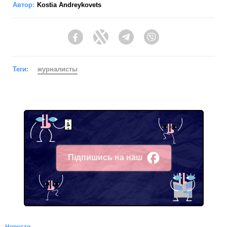
Автор:
Kostia Andreykovets
Facebook
Twitter
Telegram
Viber
Теги:
журналисты
Підпишись на наш
Facebook
Новости