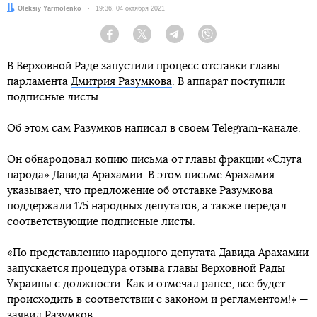
Автор:
Oleksiy Yarmolenko
Дата:
19:36, 04 октября 2021
Facebook
Twitter
Telegram
Viber
В Верховной Раде запустили процесс отставки главы
парламента
Дмитрия Разумкова
. В аппарат поступили
подписные листы.
Об этом сам Разумков написал в своем Telegram-канале.
Он обнародовал копию письма от главы фракции «Слуга
народа» Давида Арахамии. В этом письме Арахамия
указывает, что предложение об отставке Разумкова
поддержали 175 народных депутатов, а также передал
соответствующие подписные листы.
«По представлению народного депутата Давида Арахамии
запускается процедура отзыва главы Верховной Рады
Украины с должности. Как и отмечал ранее, все будет
происходить в соответствии с законом и регламентом!» —
заявил Разумков.