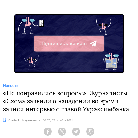
Підпишись на наш
Telegram
Новости
«Не понравились вопросы». Журналисты
«Схем» заявили о нападении во время
записи интервью с главой Укрэксимбанка
Автор:
Kostia Andreykovets
Дата:
00:07, 05 октября 2021
Facebook
Twitter
Telegram
Viber