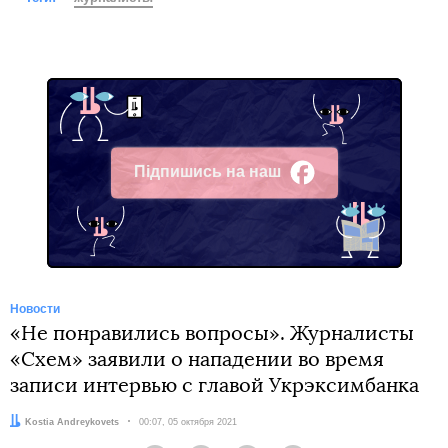
Підпишись на наш
Facebook
Новости
«Не понравились вопросы». Журналисты
«Схем» заявили о нападении во время
записи интервью с главой Укрэксимбанка
Автор:
Kostia Andreykovets
Дата:
00:07, 05 октября 2021