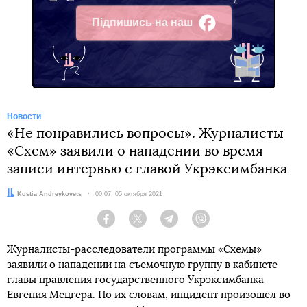
Підпишись на наш
Facebook
Новости
«Не понравились вопросы». Журналисты
«Схем» заявили о нападении во время
записи интервью с главой Укрэксимбанка
Автор:
Kostia Andreykovets
Дата:
00:07, 05 октября 2021
Facebook
Twitter
Telegram
Viber
Журналисты-расследователи программы «Схемы»
заявили о нападении на съемочную группу в кабинете
главы правления государственного Укрэксимбанка
Евгения Мецгера. По их словам, инцидент произошел во