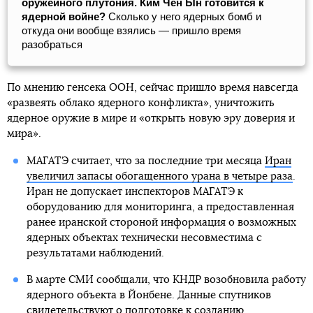
оружейного плутония. Ким Чен Ын готовится к
ядерной войне?
Сколько у него ядерных бомб и
откуда они вообще взялись — пришло время
разобраться
По мнению генсека ООН, сейчас пришло время навсегда
«развеять облако ядерного конфликта», уничтожить
ядерное оружие в мире и «открыть новую эру доверия и
мира».
МАГАТЭ считает, что за последние три месяца
Иран
увеличил запасы обогащенного урана в четыре раза
.
Иран не допускает инспекторов МАГАТЭ к
оборудованию для мониторинга, а предоставленная
ранее иранской стороной информация о возможных
ядерных объектах технически несовместима с
результатами наблюдений.
В марте СМИ сообщали, что КНДР возобновила работу
ядерного объекта в Йонбене. Данные спутников
свидетельствуют о
подготовке к созданию