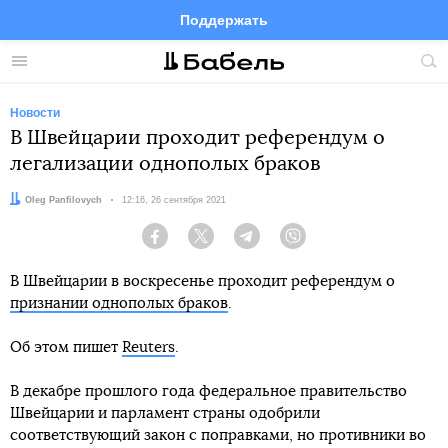
Поддержать
Facebook
Telegram
Twitter
Instagram
Меню
Пои
по
сай
Новости
В Швейцарии проходит референдум о
легализации однополых браков
Автор:
Oleg Panfilovych
Дата:
12:16, 26 сентября 2021
Facebook
Twitter
Telegram
Viber
В Швейцарии в воскресенье проходит референдум о
признании однополых браков
.
Об этом пишет
Reuters
.
В декабре прошлого года федеральное правительство
Швейцарии и парламент страны одобрили
соответствующий закон с поправками, но противники во