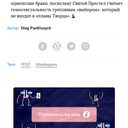
однополые браки, поскольку Святой Престол считает
гомосексуальность греховным «выбором», который
не входит в «планы Творца».
Автор:
Oleg Panfilovych
Facebook
Twitter
Telegram
Viber
Теги:
ЛГБТ
Швейцария
Підпишись на наш
Facebook