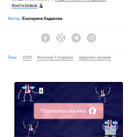
боеголовок
.
Автор:
Екатерина Кадакова
Facebook
Twitter
Telegram
Viber
Теги:
ООН
Антониу Гутерреш
ядерное оружие
Підпишись на наш
Facebook