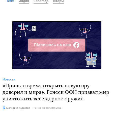
Теги:
Индия
непогода
шторм
Підпишись на наш
Facebook
Новости
«Пришло время открыть новую эру
доверия и мира». Генсек ООН призвал мир
уничтожить все ядерное оружие
Автор:
Екатерина Кадакова
Дата:
17:33, 26 сентября 2021