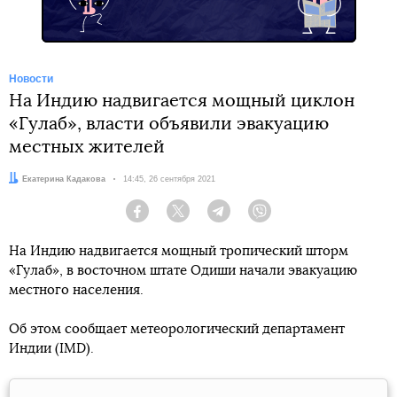
Новости
На Индию надвигается мощный циклон
«Гулаб», власти объявили эвакуацию
местных жителей
Автор:
Екатерина Кадакова
Дата:
14:45, 26 сентября 2021
Facebook
Twitter
Telegram
Viber
На Индию надвигается мощный тропический шторм
«Гулаб», в восточном штате Одиши начали эвакуацию
местного населения.
Об этом сообщает метеорологический департамент
Индии (IMD).