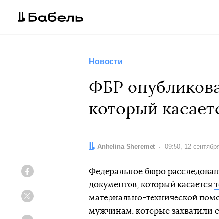
Новости
ФБР опубликова
который касаетс
Автор:
Anhelina Sheremet
Дата:
09:50, 12 сентябр
Федеральное бюро расследован
Facebook
документов, который касается
т
материально-технической помо
Twitter
мужчинам, которые захватили с