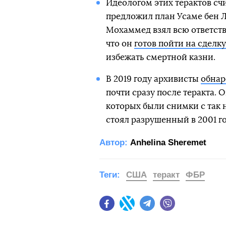
Идеологом этих терактов с
предложил план Усаме бен 
Мохаммед взял всю ответствен
что он
готов пойти на сделк
избежать смертной казни.
В 2019 году архивисты
обнар
почти сразу после теракта. 
которых были снимки с так 
стоял разрушенный в 2001 г
Автор:
Anhelina Sheremet
Теги:
США
теракт
ФБР
Facebook
Twitter
Telegram
Viber