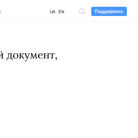
Поддержать
е
Поиск
UA
EN
по
сайту
 документ,