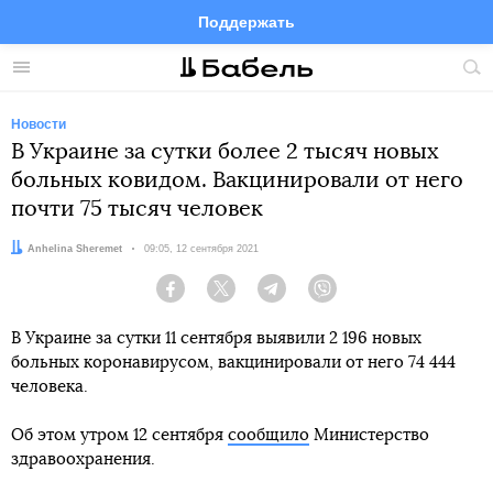
Поддержать
Facebook
Telegram
Twitter
Instagram
Меню
Пои
по
сай
Новости
В Украине за сутки более 2 тысяч новых
больных ковидом. Вакцинировали от него
почти 75 тысяч человек
Автор:
Anhelina Sheremet
Дата:
09:05, 12 сентября 2021
Facebook
Twitter
Telegram
Viber
В Украине за сутки 11 сентября выявили 2 196 новых
больных коронавирусом, вакцинировали от него 74 444
человека.
Об этом утром 12 сентября
сообщило
Министерство
здравоохранения.