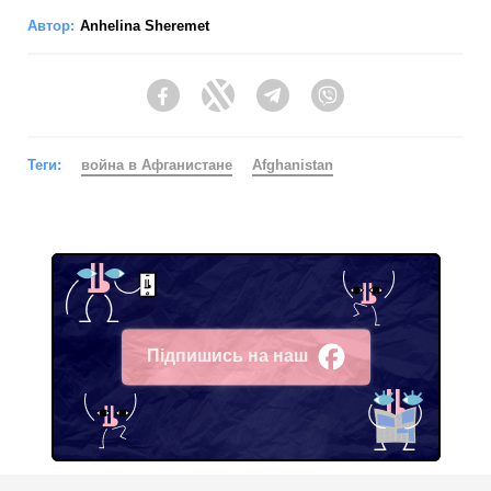
Автор:
Anhelina Sheremet
Facebook
Twitter
Telegram
Viber
Теги:
война в Афганистане
Afghanistan
Підпишись на наш
Facebook