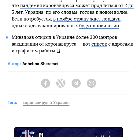
что
пандемия коронавируса может продлиться от 2 до
5 лет
. Украина, по его словам,
готова к новой волне
.
Если потребуется,
в ноябре страну ждет локдаун
,
однако для вакцинированных
будут привилегии
.
Минздрав открыл в Украине более 300 центров
вакцинации от коронавируса — вот
список
с адресами
и графиком работы.
Автор:
Anhelina Sheremet
Facebook
Twitter
Telegram
Viber
Теги:
коронавирус в Украине