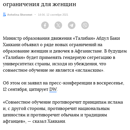
ограничения для женщин
Автор:
Anhelina Sheremet
Дата:
14:04, 12 сентября 2021
Facebook
Twitter
Telegram
Viber
Министр образования движения «Талибан» Абдул Баки
Хаккани объявил о ряде новых ограничений на
образование женщин и девочек в Афганистане. В будущем
«Талибан» будет применять гендерную сегрегацию в
университетах страны, исходя из убеждения, что
совместное обучение не является «исламским».
Об этом он заявил на пресс-конференции в воскресенье,
12 сентября, цитирует
DW
.
«Совместное обучение противоречит принципам ислама
и, с другой стороны, противоречит национальным
ценностям и противоречит обычаям и традициям
афганцев», — сказал Хаккани.