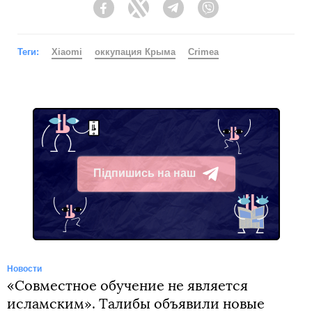
Facebook
Twitter
Telegram
Viber
Теги:
Xiaomi
оккупация Крыма
Crimea
Підпишись на наш
Telegram
Новости
«Совместное обучение не является
исламским». Талибы объявили новые