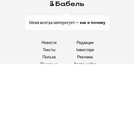
как и почему
Меня всегда интересует —
Новости
Редакция
Тексты
Інвестори
Польза
Реклама
Пекельце
Карта сайта
Facebook
Telegram
Twitter
Instagram
YouTube
TikTok
Правила редакции
Политика пользования сайтом
Политика конфиденциальности
Политика использования cookies