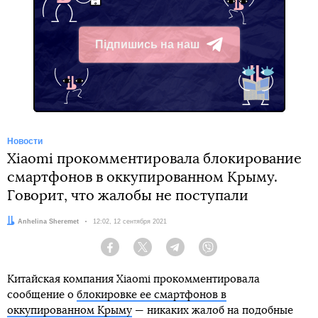
Підпишись на наш
Telegram
Новости
Xiaomi прокомментировала блокирование
смартфонов в оккупированном Крыму.
Говорит, что жалобы не поступали
Автор:
Anhelina Sheremet
Дата:
12:02, 12 сентября 2021
Facebook
Twitter
Telegram
Viber
Китайская компания Xiaomi прокомментировала
сообщение о
блокировке ее смартфонов в
оккупированном Крыму
— никаких жалоб на подобные