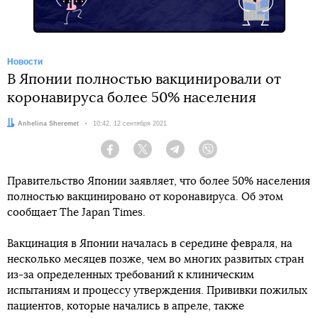
Новости
В Японии полностью вакцинировали от
коронавируса более 50% населения
Автор:
Anhelina Sheremet
Дата:
10:42, 12 сентября 2021
Facebook
Twitter
Telegram
Viber
Правительство Японии заявляет, что более 50% населения
полностью вакцинировано от коронавируса. Об этом
сообщает The Japan Times.
Вакцинация в Японии началась в середине февраля, на
несколько месяцев позже, чем во многих развитых стран
из-за определенных требований к клиническим
испытаниям и процессу утверждения. Прививки пожилых
пациентов, которые начались в апреле, также