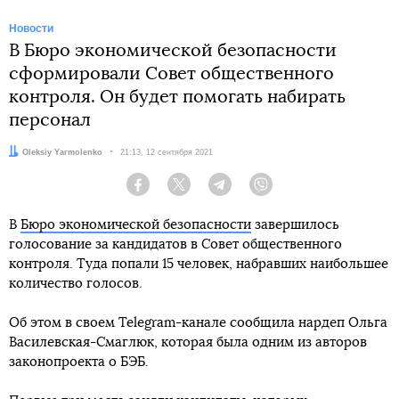
Новости
В Бюро экономической безопасности
сформировали Совет общественного
контроля. Он будет помогать набирать
персонал
Автор:
Oleksiy Yarmolenko
Дата:
21:13, 12 сентября 2021
Facebook
Twitter
Telegram
Viber
В
Бюро экономической безопасности
завершилось
голосование за кандидатов в Совет общественного
контроля. Туда попали 15 человек, набравших наибольшее
количество голосов.
Об этом в своем Telegram-канале сообщила нардеп Ольга
Василевская-Смаглюк, которая была одним из авторов
законопроекта о БЭБ.