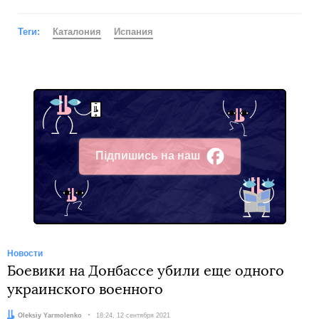
Теги:
Каталония
Испания
Підпишись на наш
Facebook
Новости
Боевики на Донбассе убили еще одного
украинского военного
Автор:
Oleksiy Yarmolenko
Дата:
18:24, 12 сентября 2021