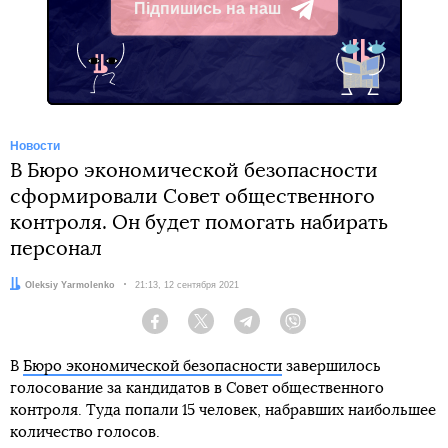
Підпишись на наш
Telegram
Новости
В Бюро экономической безопасности
сформировали Совет общественного
контроля. Он будет помогать набирать
персонал
Автор:
Oleksiy Yarmolenko
Дата:
21:13, 12 сентября 2021
Facebook
Twitter
Telegram
Viber
В
Бюро экономической безопасности
завершилось
голосование за кандидатов в Совет общественного
контроля. Туда попали 15 человек, набравших наибольшее
количество голосов.