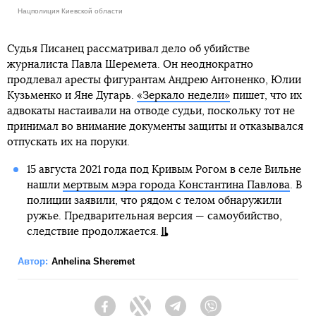
Нацполиция Киевской области
Судья Писанец рассматривал дело об убийстве
журналиста Павла Шеремета. Он неоднократно
продлевал аресты фигурантам Андрею Антоненко, Юлии
Кузьменко и Яне Дугарь.
«Зеркало недели»
пишет, что их
адвокаты настаивали на отводе судьи, поскольку тот не
принимал во внимание документы защиты и отказывался
отпускать их на поруки.
15 августа 2021 года под Кривым Рогом в селе Вильне
нашли
мертвым мэра города Константина Павлова
. В
полиции заявили, что рядом с телом обнаружили
ружье. Предварительная версия — самоубийство,
следствие продолжается.
Автор:
Anhelina Sheremet
Facebook
Twitter
Telegram
Viber