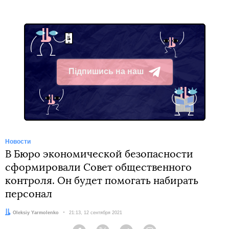
Підпишись на наш
Telegram
Новости
В Бюро экономической безопасности
сформировали Совет общественного
контроля. Он будет помогать набирать
персонал
Автор:
Oleksiy Yarmolenko
Дата:
21:13, 12 сентября 2021