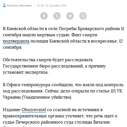
Автор:
Anhelina Sheremet
Дата:
12:59, 12 сентября 2021
Facebook
Twitter
Telegram
Viber
В Киевской области в селе Погребы Броварского района 11
сентября нашли мертвым судью. Факт смерти
подтвердила
полиция Киевской области в воскресенье, 12
сентября.
Обстоятельства смерти будет расследовать
Государственное бюро расследований, а причину
установит экспертиза.
В Офисе генпрокурора сообщили, что взяли под контроль
ход расследования. Сейчас дело открыли по статье 115 УК
Украины (Умышленное убийство).
Издание
Obozrevatel
со ссылкой на источники в
правоохранительных органах уточняет, что речь идет о
судье Печерского районного суда столицы Виталие