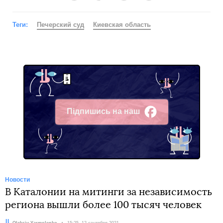
Теги:
Печерский суд
Киевская область
Підпишись на наш
Facebook
Новости
В Каталонии на митинги за независимость
региона вышли более 100 тысяч человек
Автор:
Oleksiy Yarmolenko
Дата:
15:25, 12 сентября 2021