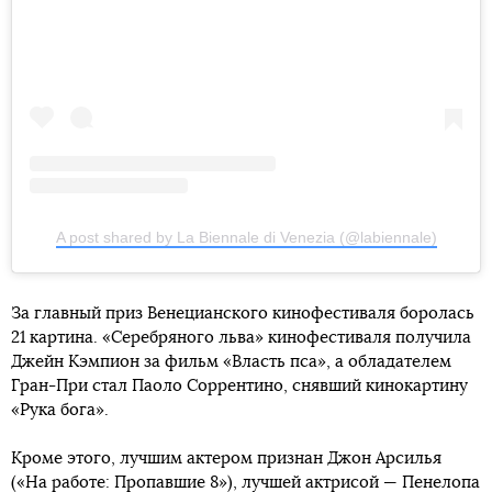
A post shared by La Biennale di Venezia (@labiennale)
За главный приз Венецианского кинофестиваля боролась
21 картина. «Серебряного льва» кинофестиваля получила
Джейн Кэмпион за фильм «Власть пса», а обладателем
Гран-При стал Паоло Соррентино, снявший кинокартину
«Рука бога».
Кроме этого, лучшим актером признан Джон Арсилья
(«На работе: Пропавшие 8»), лучшей актрисой — Пенелопа