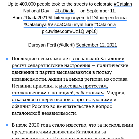
Up to 400,000 people took to the streets to celebrate
#Catalan
National Day ―
#LaDiada
― on September 11.
Bom
#Diada2021
!
#Lluitemiguanyem
#11SIndependència
#Catalunya
#ViscaCatalunyaLliure
#Catalonia
pic.twitter.com/Uz1QIwp18j
— Duroyan Fertl (@dfertl)
September 12, 2021
Последние несколько лет
в испанской Каталонии
растут сепаратистские настроения
— политические
движения и партии высказываются в пользу
независимости. Акции за выход региона из состава
Испании приводят к
массовым протестам,
столкновениям с полицией, забастовкам
. Мадрид
отказался от переговоров с протестующими
и
обвинил Россию во вмешательстве в вопрос
каталонской независимости.
В июле 2020 года стало известно, что за несколькими
представителями движения Каталонии за
независимость от Испании шпионили спецслужбы,