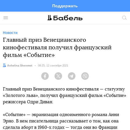
Поддержать
Facebook
Telegram
Twitter
Instagram
Меню
Пои
по
сай
Новости
Главный приз Венецианского
кинофестиваля получил французский
фильм «Событие»
Автор:
Anhelina Sheremet
Дата:
08:25, 12 сентября 2021
Facebook
Twitter
Telegram
Viber
Главный приз Венецианского кинофестиваля — статуэтку
«Золотого льва», получил французский фильм «Событие»
режиссера Одри Диван.
«Событие» — экранизация одноименного романа Анни
Эрно. В нем писательница рассказывает о том, как она
сделала аборт в 1960-х годах — тогда они во Франции