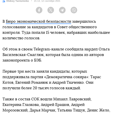
Автор:
Oleksiy Yarmolenko
Дата:
21:13, 12 сентября 2021
Facebook
Twitter
Telegram
Viber
В
Бюро экономической безопасности
завершилось
голосование за кандидатов в Совет общественного
контроля. Туда попали 15 человек, набравших наибольшее
количество голосов.
Об этом в своем Telegram-канале сообщила нардеп Ольга
Василевская-Смаглюк, которая была одним из авторов
законопроекта о БЭБ.
Первые три места заняли кандидаты, которых
поддерживала партия «Демократична сокира»: Тарас
Котов, Евгений Романюк и Андрей Ткаченко. Они
получили более 20 тысяч голосов каждый.
Также в состав СОК вошли Михаил Лавровский,
Екатерина Глазкова, Андрей Ерашов, Андрей
Морозовский, Дарья Марчак, Татьяна Тищук, Денис Жело,