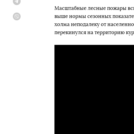
Telegram
Масштабные лесные пожары всп
выше нормы сезонных показател
Viber
холма неподалеку от населенног
перекинулся на территорию ку