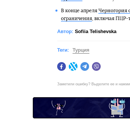
В конце апреля
Черногория 
ограничения
, включая ПЦР-т
Автор:
Sofiia Telishevska
Теги:
Турция
Facebook
Twitter
Telegram
Viber
Заметили ошибку? Выделите ее и нажм