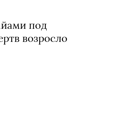
айами под
ертв возросло