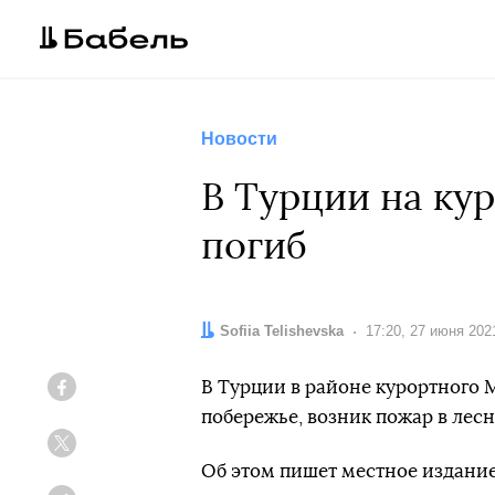
Новости
В Турции на ку
погиб
Автор:
Sofiia Telishevska
Дата:
17:20, 27 июня 202
В Турции в районе курортного 
Facebook
побережье, возник пожар в лесн
Twitter
Об этом пишет местное издани