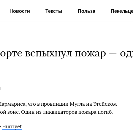
Новости
Тексты
Польза
Пекельц
рорте вспыхнул пожар — од
1
Мармариса, что в провинции Мугла на Эгейском
ой зоне. Один из ликвидаторов пожара погиб.
е
Hurriyet
.