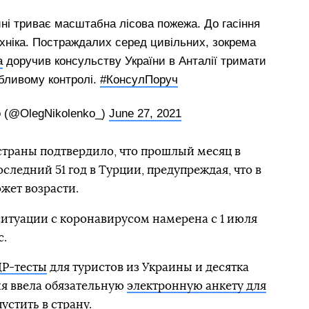
ні триває масштабна лісова пожежа. До гасіння
ехніка. Постраждалих серед цивільних, зокрема
a
доручив консульству України в Анталії тримати
бливому контролі.
#КонсулПоруч
o (@OlegNikolenko_)
June 27, 2021
страны подтвердило, что прошлый месяц в
ледний 51 год в Турции, предупреждая, что в
жет возрасти.
итуации с коронавирусом намерена с 1 июля
с.
ЦР-тесты
для туристов из Украины и десятка
ия ввела обязательную
электронную анкету для
пустить в страну.