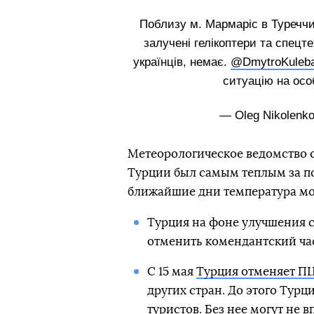
Поблизу м. Мармаріс в Туреччи
залучені гелікоптери та спецт
українців, немає.
@DmytroKuleb
ситуацію на осо
— Oleg Nikolenk
Метеорологическое ведомство 
Турции был самым теплым за пос
ближайшие дни температура мо
Турция на фоне улучшения с
отменить комендантский ча
С 15 мая
Турция отменяет П
других стран. До этого Турц
туристов
. Без нее могут не в