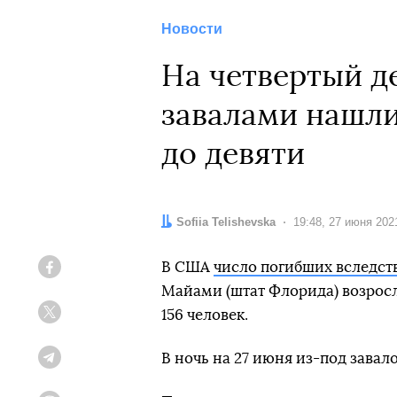
Новости
На четвертый д
завалами нашли
до девяти
Автор:
Sofiia Telishevska
Дата:
19:48, 27 июня 202
В США
число погибших вследст
Facebook
Майами (штат Флорида) возросл
156 человек.
Twitter
В ночь на 27 июня из-под завал
Telegram