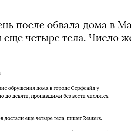
ень после обвала дома в М
 еще четыре тела. Число ж
1
вие обрушения дома
в городе Серфсайд у
о до девяти, пропавшими без вести числятся
ов достали еще четыре тела, пишет
Reuters
.