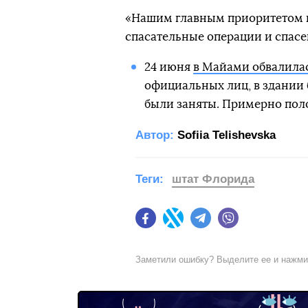
«Нашим главным приоритетом 
спасательные операции и спасен
24 июня
в Майами обвалилас
официальных лиц, в здании б
были заняты. Примерно пол
Автор:
Sofiia Telishevska
Теги:
штат Флорида
Facebook
Twitter
Telegram
Viber
Заметили ошибку? Выделите ее и нажм