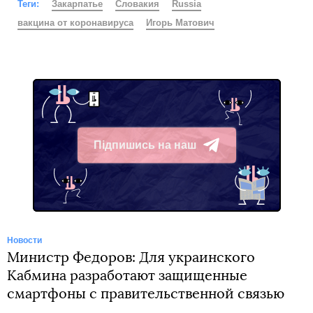
Теги:
Закарпатье
Словакия
Russia
вакцина от коронавируса
Игорь Матович
Підпишись на наш
Telegram
Новости
Министр Федоров: Для украинского
Кабмина разработают защищенные
смартфоны с правительственной связью