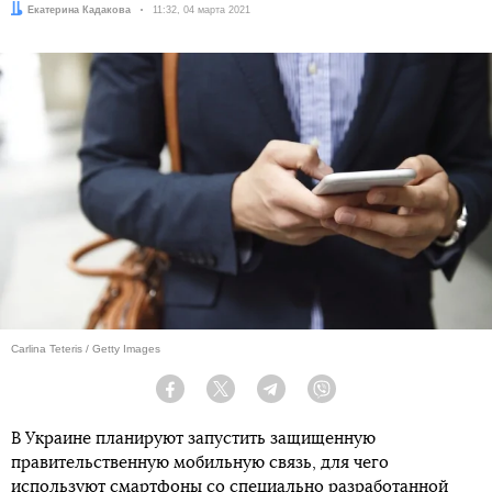
Автор:
Екатерина Кадакова
Дата:
11:32, 04 марта 2021
Carlina Teteris / Getty Images
Facebook
Twitter
Telegram
Viber
В Украине планируют запустить защищенную
правительственную мобильную связь, для чего
используют смартфоны со специально разработанной