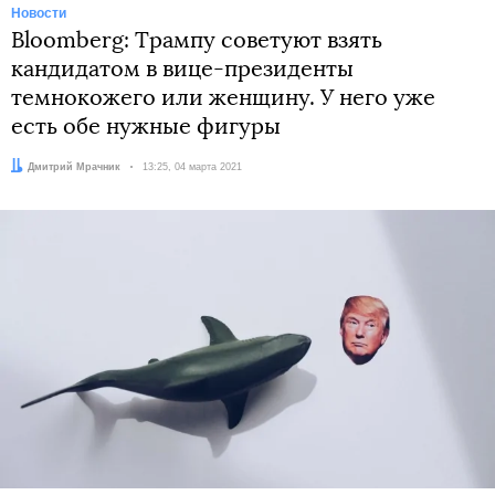
Новости
Bloomberg: Трампу советуют взять
кандидатом в вице-президенты
темнокожего или женщину. У него уже
есть обе нужные фигуры
Автор:
Дмитрий Мрачник
Дата:
13:25, 04 марта 2021