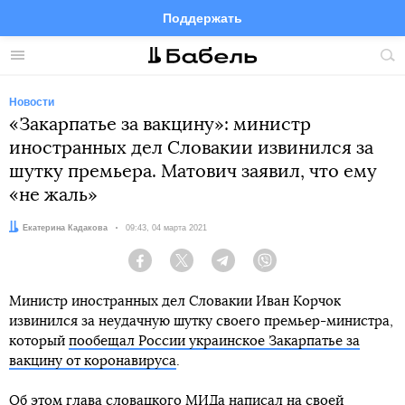
Поддержать
Facebook
Telegram
Twitter
Instagram
Меню
Пои
по
сай
Новости
«Закарпатье за вакцину»: министр
иностранных дел Словакии извинился за
шутку премьера. Матович заявил, что ему
«не жаль»
Автор:
Екатерина Кадакова
Дата:
09:43, 04 марта 2021
Facebook
Twitter
Telegram
Viber
Министр иностранных дел Словакии Иван Корчок
извинился за неудачную шутку своего премьер-министра,
который
пообещал России украинское Закарпатье за
вакцину от коронавируса
.
Об этом глава словацкого МИДа написал на своей