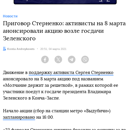
Новости
Приговор Стерненко: активисты на 8 марта
анонсировали акцию возле госдачи
Зеленского
Автор:
Kostia Andreykovets
Дата:
20:51, 04 марта 2021
Facebook
Twitter
Telegram
Viber
Движение в
поддержку активиста Сергея Стерненко
анонсировало на 8 марта акцию под названием
«Молчание держит за решеткой», в рамках которой ее
участники поедут к госдаче президента Владимира
Зеленского в Конча-Заспе.
Начало акции (сбор на станции метро «Выдубичи»)
запланировано
на 16:00.