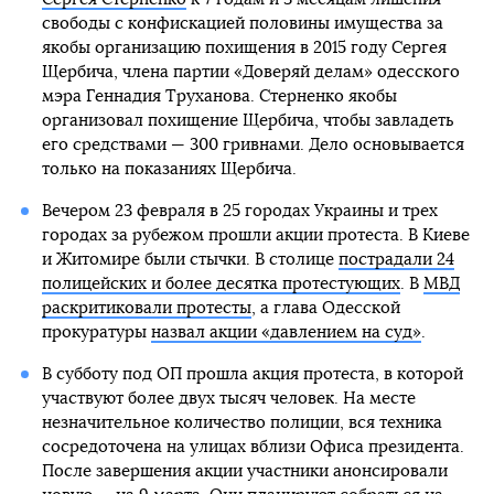
свободы с конфискацией половины имущества за
якобы организацию похищения в 2015 году Сергея
Щербича, члена партии «Доверяй делам» одесского
мэра Геннадия Труханова. Стерненко якобы
организовал похищение Щербича, чтобы завладеть
его средствами — 300 гривнами. Дело основывается
только на показаниях Щербича.
Вечером 23 февраля в 25 городах Украины и трех
городах за рубежом прошли акции протеста. В Киеве
и Житомире были стычки. В столице
пострадали 24
полицейских и более десятка протестующих
. В
МВД
раскритиковали протесты
, а глава Одесской
прокуратуры
назвал акции «давлением на суд»
.
В субботу под ОП прошла акция протеста, в которой
участвуют более двух тысяч человек. На месте
незначительное количество полиции, вся техника
сосредоточена на улицах вблизи Офиса президента.
После завершения акции участники анонсировали