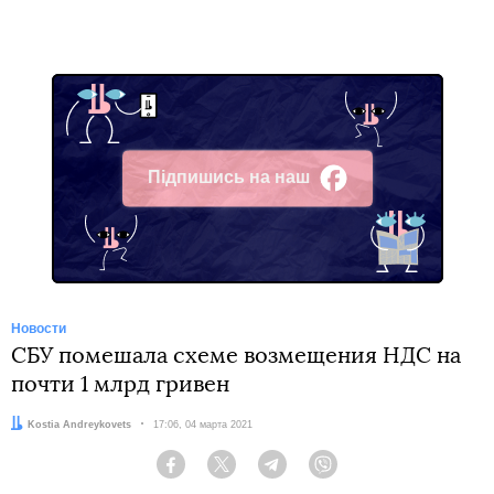
Підпишись на наш
Facebook
Новости
СБУ помешала схеме возмещения НДС на
почти 1 млрд гривен
Автор:
Kostia Andreykovets
Дата:
17:06, 04 марта 2021
Facebook
Twitter
Telegram
Viber