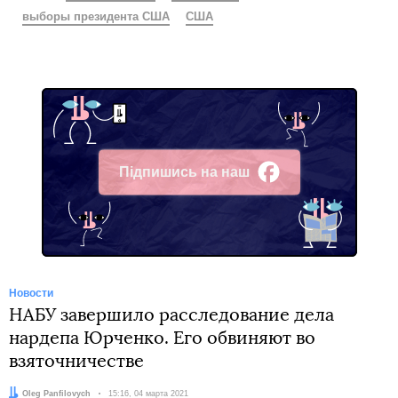
выборы президента США
США
Підпишись на наш
Facebook
Новости
НАБУ завершило расследование дела
нардепа Юрченко. Его обвиняют во
взяточничестве
Автор:
Oleg Panfilovych
Дата:
15:16, 04 марта 2021