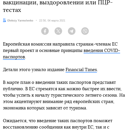
вакцинации, выздоровлении или ПЦР-
тестах
Автор:
Oleksiy Yarmolenko
Дата:
22:50, 04 марта 2021
Facebook
Twitter
Telegram
Viber
Европейская комиссия направила странам-членам ЕС
первый проект и основные принципы
введения COVID-
паспортов
.
Детали этого узнало издание
Financial Times
.
В марте план о введении таких паспортов представят
публично. В ЕС стремятся как можно быстрее их ввести,
чтобы успеть к началу туристического летнего сезона. На
этом акцентируют внимание ряд европейских стран,
экономика которых зависит от туризма.
Ожидается, что введение таких паспортов поможет
восстановлению сообщения как внутри ЕС, так и с