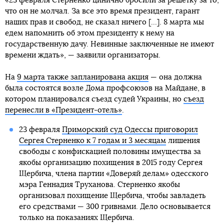
«23 февраля Стерненко цинично бросили за решетку за то,
что он не молчал. За все это время президент, гарант
наших прав и свобод, не сказал ничего [...]. 8 марта мы
едем напомнить об этом президенту к нему на
государственную дачу. Невинные заключенные не имеют
времени ждать», — заявили организаторы.
На
9 марта также запланирована акция
— она должна
была состоятся возле Дома профсоюзов на Майдане, в
котором планировался съезд судей Украины, но
съезд
перенесли в «Президент-отель»
.
23 февраля
Приморский суд Одессы приговорил
Сергея Стерненко к 7 годам и 3 месяцам
лишения
свободы с конфискацией половины имущества за
якобы организацию похищения в 2015 году Сергея
Щербича, члена партии «Доверяй делам» одесского
мэра Геннадия Труханова. Стерненко якобы
организовал похищение Щербича, чтобы завладеть
его средствами — 300 гривнами. Дело основывается
только на показаниях Щербича.