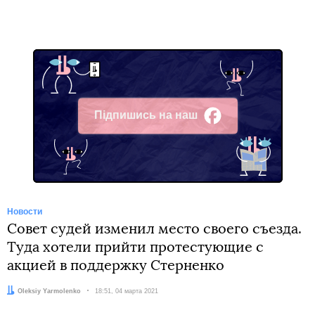
Підпишись на наш
Facebook
Новости
Совет судей изменил место своего съезда.
Туда хотели прийти протестующие с
акцией в поддержку Стерненко
Автор:
Oleksiy Yarmolenko
Дата:
18:51, 04 марта 2021