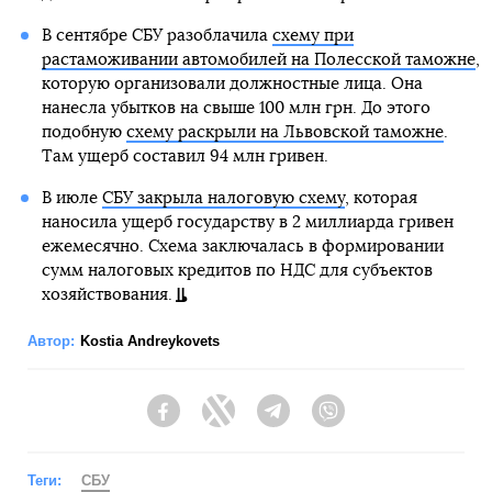
В сентябре СБУ разоблачила
схему при
растаможивании автомобилей на Полесской таможне
,
которую организовали должностные лица. Она
нанесла убытков на свыше 100 млн грн. До этого
подобную
схему раскрыли на Львовской таможне
.
Там ущерб составил 94 млн гривен.
В июле
СБУ закрыла налоговую схему
, которая
наносила ущерб государству в 2 миллиарда гривен
ежемесячно. Схема заключалась в формировании
сумм налоговых кредитов по НДС для субъектов
хозяйствования.
Автор:
Kostia Andreykovets
Facebook
Twitter
Telegram
Viber
Теги:
СБУ