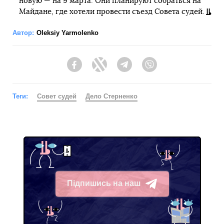
новую — на 9 марта. Они планируют собраться на
Майдане, где хотели провести съезд Совета судей.
Автор:
Oleksiy Yarmolenko
Facebook
Twitter
Telegram
Viber
Теги:
Совет судей
Дело Стерненко
Підпишись на наш
Telegram