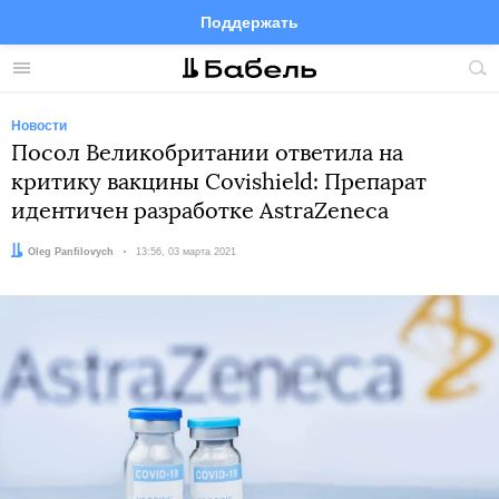
Поддержать
Facebook
Telegram
Twitter
Instagram
Меню
Пои
по
сай
Новости
Посол Великобритании ответила на
критику вакцины Covishield: Препарат
идентичен разработке AstraZeneca
Автор:
Oleg Panfilovych
Дата:
13:56, 03 марта 2021