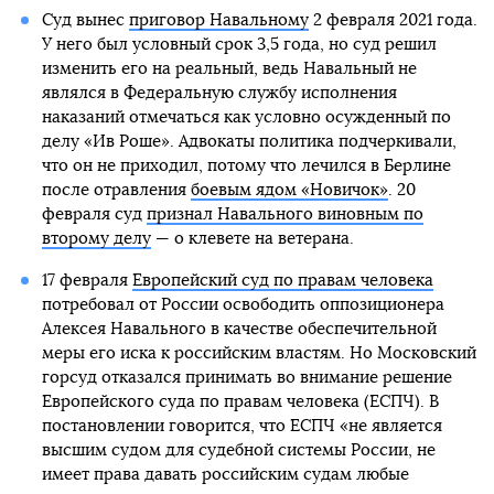
Суд вынес
приговор Навальному
2 февраля 2021 года.
У него был условный срок 3,5 года, но суд решил
изменить его на реальный, ведь Навальный не
являлся в Федеральную службу исполнения
наказаний отмечаться как условно осужденный по
делу «Ив Роше». Адвокаты политика подчеркивали,
что он не приходил, потому что лечился в Берлине
после отравления
боевым ядом «Новичок»
. 20
февраля суд
признал Навального виновным по
второму делу
— о клевете на ветерана.
17 февраля
Европейский суд по правам человека
потребовал от России освободить оппозиционера
Алексея Навального в качестве обеспечительной
меры его иска к российским властям. Но Московский
горсуд отказался принимать во внимание решение
Европейского суда по правам человека (ЕСПЧ). В
постановлении говорится, что ЕСПЧ «не является
высшим судом для судебной системы России, не
имеет права давать российским судам любые