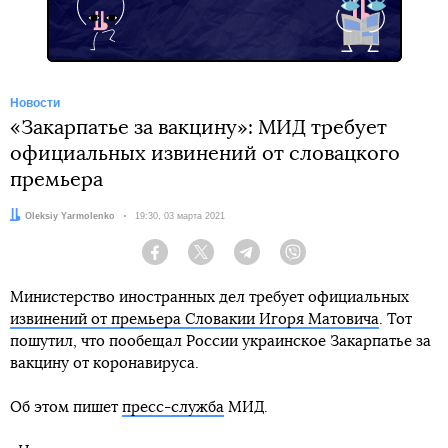
Новости
«Закарпатье за вакцину»: МИД требует
официальных извинений от словацкого
премьера
Автор:
Oleksiy Yarmolenko
Дата:
19:30, 03 марта 2021
Facebook
Twitter
Telegram
Viber
Министерство иностранных дел требует официальных
извинений от премьера Словакии Игоря Матовича
. Тот
пошутил, что пообещал России украинское Закарпатье за
вакцину от коронавируса.
Об этом пишет
пресс-служба
МИД.