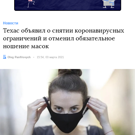
Новости
Техас объявил о снятии коронавирусных
ограничений и отменил обязательное
ношение масок
Автор:
Oleg Panfilovych
Дата:
15:54, 03 марта 2021