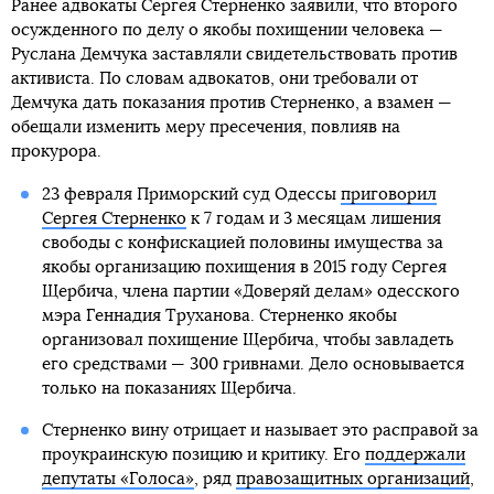
Ранее адвокаты Сергея Стерненко заявили, что второго
осужденного по делу о якобы похищении человека —
Руслана Демчука заставляли свидетельствовать против
активиста. По словам адвокатов, они требовали от
Демчука дать показания против Стерненко, а взамен —
обещали изменить меру пресечения, повлияв на
прокурора.
23 февраля Приморский суд Одессы
приговорил
Сергея Стерненко
к 7 годам и 3 месяцам лишения
свободы с конфискацией половины имущества за
якобы организацию похищения в 2015 году Сергея
Щербича, члена партии «Доверяй делам» одесского
мэра Геннадия Труханова. Стерненко якобы
организовал похищение Щербича, чтобы завладеть
его средствами — 300 гривнами. Дело основывается
только на показаниях Щербича.
Стерненко вину отрицает и называет это расправой за
проукраинскую позицию и критику. Его
поддержали
депутаты «Голоса»
, ряд
правозащитных организаций
,