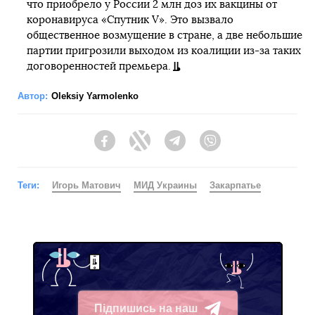
что приобрело у России 2 млн доз их вакцины от
коронавируса «Спутник V». Это вызвало
общественное возмущение в стране, а две небольшие
партии пригрозили выходом из коалиции из-за таких
договоренностей премьера.
Автор:
Oleksiy Yarmolenko
Facebook
Twitter
Telegram
Viber
Теги:
Игорь Матович
МИД Украины
Закарпатье
Підпишись на наш