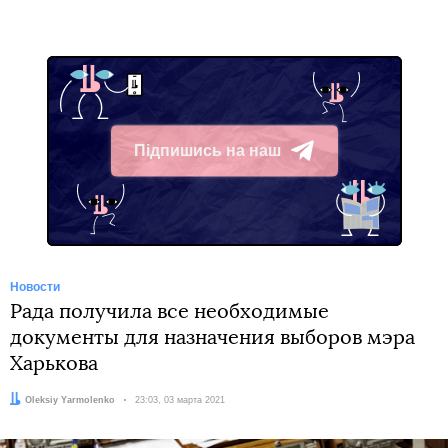
Підпишись на наш
Telegram
Новости
Рада получила все необходимые
документы для назначения выборов мэра
Харькова
Автор:
Oleksiy Yarmolenko
Дата:
23:03, 03 марта 2021