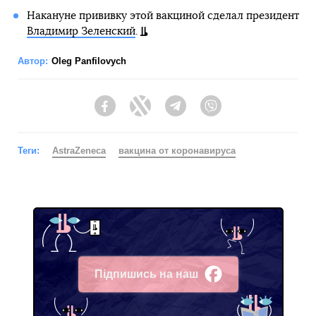
Накануне прививку этой вакциной сделал президент
Владимир Зеленский
.
Автор:
Oleg Panfilovych
Facebook
Twitter
Telegram
Viber
Теги:
AstraZeneca
вакцина от коронавируса
Підпишись на наш
Facebook