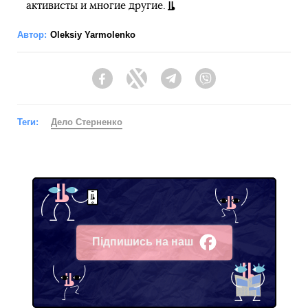
активисты и многие другие.
Автор:
Oleksiy Yarmolenko
Facebook
Twitter
Telegram
Viber
Теги:
Дело Стерненко
Підпишись на наш
Facebook