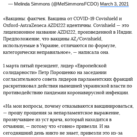
— Melinda Simmons (@MelSimmonsFCDO)
March 3, 2021
«Вакцины: фактчек. Вакцина от COVID-19 Covishield и
Oxford-AstraZeneca AZD1222 идентичны. Covishield — это
лицензионное название AZD1222, произведенной в Индии.
Предположение, что вакцины AZ/Covishield,
используемые в Украине, отличаются по формуле,
категорически неправильное», — написала она.
1 марта пятый президент, лидер «Европейской
солидарности» Петр Порошенко на заседании
согласительного совета лидеров парламентских фракций
раскритиковал действия нынешней украинской власти по
противодействию пандемии коронавирусной инфекции.
«На мои вопросы, почему отказываются вакцинироваться,
— прошу прощения за непарламентское выражение,
прозвучавшее из уст врача, который находится в
отчаянии, — потому что «говно» привезли. И на
сегодняшний день никто не знает, привезли это из-за