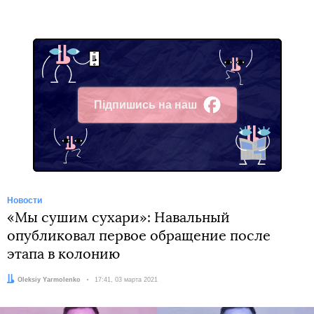
Підпишись на наш
Facebook
Новости
«Мы сушим сухари»: Навальный
опубликовал первое обращение после
этапа в колонию
Автор:
Oleksiy Yarmolenko
Дата:
17:41, 03 марта 2021