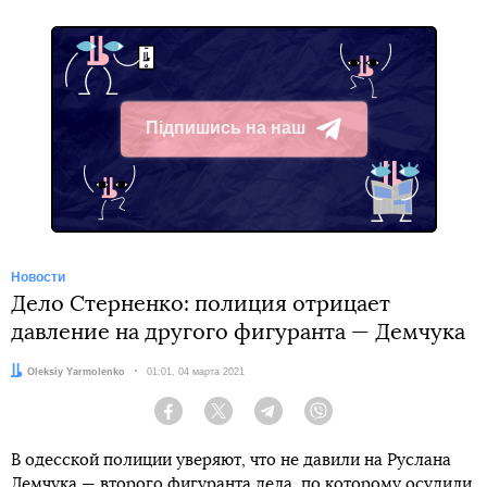
Підпишись на наш
Telegram
Новости
Дело Стерненко: полиция отрицает
давление на другого фигуранта — Демчука
Автор:
Oleksiy Yarmolenko
Дата:
01:01, 04 марта 2021
Facebook
Twitter
Telegram
Viber
В одесской полиции уверяют, что не давили на Руслана
Демчука — второго фигуранта дела, по которому осудили