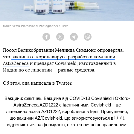
Marco Verch Professional Photographer / Flickr
Facebook
Twitter
Telegram
Viber
Посол Великобритании Мелинда Симмонс опровергла,
что
вакцина от коронавируса разработки компании
AstraZeneca
и препарат Covishield, изготовленный в
Индии по ее лицензии — разные средства.
Об этом она написала в Twitter.
Вакцини: фактчек. Вакцина від COVID-19 Covishield і Oxford-
AstraZeneca AZD1222 є ідентичними. Covishield – це
ліцензійна назва AZD1222, виробленої в Індії. Припущення,
що вакцини AZ/Covishield, що використовуються в 🇺🇦,
відрізняються за формулою, є категорично неправильним.