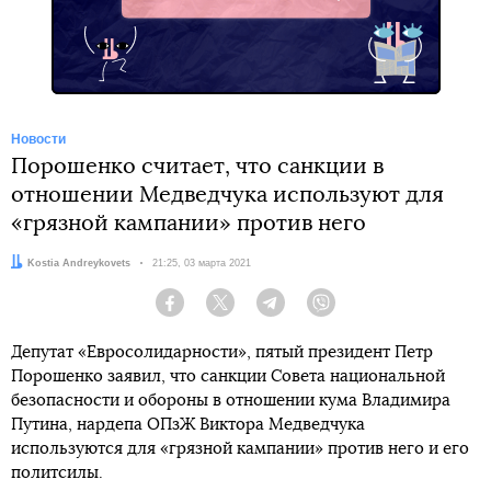
Telegram
Новости
Порошенко считает, что санкции в
отношении Медведчука используют для
«грязной кампании» против него
Автор:
Kostia Andreykovets
Дата:
21:25, 03 марта 2021
Facebook
Twitter
Telegram
Viber
Депутат «Евросолидарности», пятый президент Петр
Порошенко заявил, что санкции Совета национальной
безопасности и обороны в отношении кума Владимира
Путина, нардепа ОПзЖ Виктора Медведчука
используются для «грязной кампании» против него и его
политсилы.