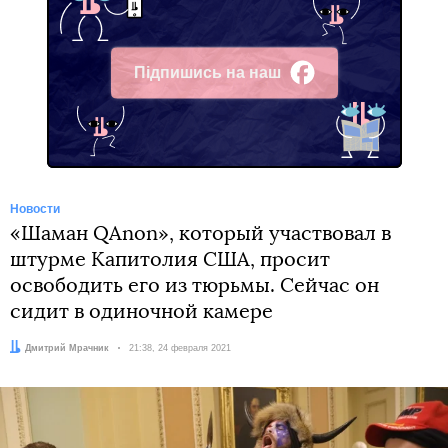
Підпишись на наш
Facebook
Новости
«Шаман QAnon», который участвовал в
штурме Капитолия США, просит
освободить его из тюрьмы. Сейчас он
сидит в одиночной камере
Автор:
Дмитрий Мрачник
Дата:
21:38, 24 февраля 2021