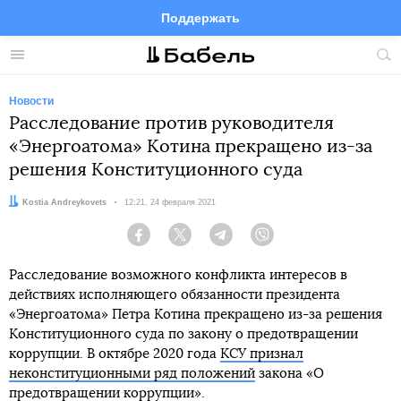
Поддержать
Facebook
Telegram
Twitter
Instagram
Меню
Пои
по
сай
Новости
Расследование против руководителя
«Энергоатома» Котина прекращено из-за
решения Конституционного суда
Автор:
Kostia Andreykovets
Дата:
12:21, 24 февраля 2021
Facebook
Twitter
Telegram
Viber
Расследование возможного конфликта интересов в
действиях исполняющего обязанности президента
«Энергоатома» Петра Котина прекращено из-за решения
Конституционного суда по закону о предотвращении
коррупции. В октябре 2020 года
КСУ признал
неконституционными ряд положений
закона «О
предотвращении коррупции».