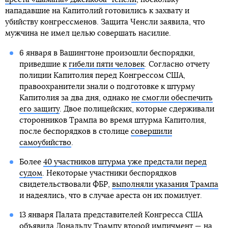
нападавшие на Капитолий готовились к захвату и
убийству конгрессменов. Защита Ченсли заявила, что
мужчина не имел целью совершать насилие.
6 января в Вашингтоне произошли беспорядки,
приведшие к
гибели пяти человек
. Согласно отчету
полиции Капитолия перед Конгрессом США,
правоохранители знали о подготовке к штурму
Капитолия за два дня, однако
не смогли обеспечить
его защиту
. Двое полицейских, которые сдерживали
сторонников Трампа во время штурма Капитолия,
после беспорядков в столице
совершили
самоубийство
.
Более
40 участников штурма уже предстали перед
судом
. Некоторые участники беспорядков
свидетельствовали ФБР,
выполняли указания Трампа
и надеялись, что в случае ареста он их помилует.
13 января Палата представителей Конгресса США
объявила Дональду Трампу второй импичмент
— на