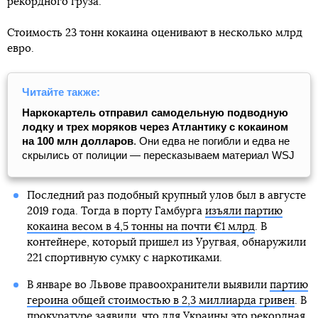
рекордного груза.
Стоимость 23 тонн кокаина оценивают в несколько млрд
евро.
Читайте также:
Наркокартель отправил самодельную подводную
лодку и трех моряков через Атлантику с кокаином
на 100 млн долларов
. Они едва не погибли и едва не
скрылись от полиции — пересказываем материал WSJ
Последний раз подобный крупный улов был в августе
2019 года. Тогда в порту Гамбурга
изъяли партию
кокаина весом в 4,5 тонны на почти €1 млрд
. В
контейнере, который пришел из Уругвая, обнаружили
221 спортивную сумку с наркотиками.
В январе во Львове правоохранители выявили
партию
героина общей стоимостью в 2,3 миллиарда гривен
. В
прокуратуре заявили, что для Украины это рекордная