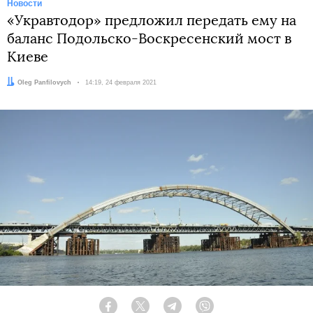
Новости
«Укравтодор» предложил передать ему на
баланс Подольско-Воскресенский мост в
Киеве
Автор:
Oleg Panfilovych
Дата:
14:19, 24 февраля 2021
Facebook
Twitter
Telegram
Viber