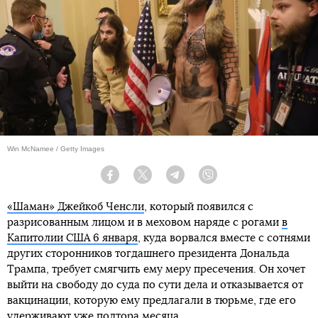
Win McNamee / Getty Images
Facebook
Twitter
Telegram
Viber
«Шаман» Джейкоб Ченсли
, который появился с
разрисованным лицом и в меховом наряде с рогами
в
Капитолии США 6 января
, куда ворвался вместе с сотнями
других сторонников тогдашнего президента Дональда
Трампа, требует смягчить ему меру пресечения. Он хочет
выйти на свободу до суда по сути дела и отказывается от
вакцинации, которую ему предлагали в тюрьме, где его
удерживают уже полтора месяца.