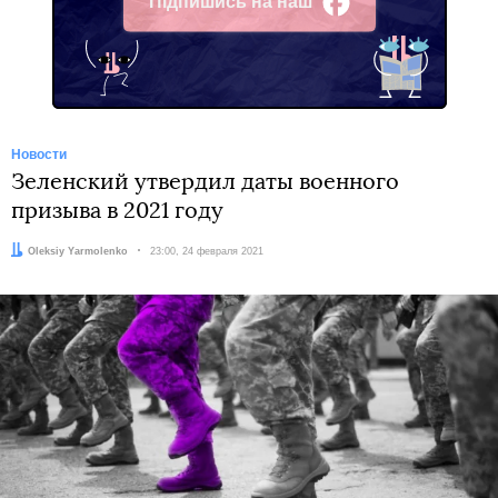
Підпишись на наш
Facebook
Новости
Зеленский утвердил даты военного
призыва в 2021 году
Автор:
Oleksiy Yarmolenko
Дата:
23:00, 24 февраля 2021