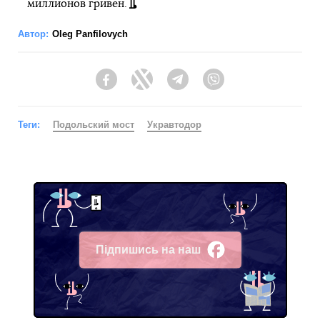
миллионов гривен.
Автор:
Oleg Panfilovych
Facebook
Twitter
Telegram
Viber
Теги:
Подольский мост
Укравтодор
Підпишись на наш
Facebook