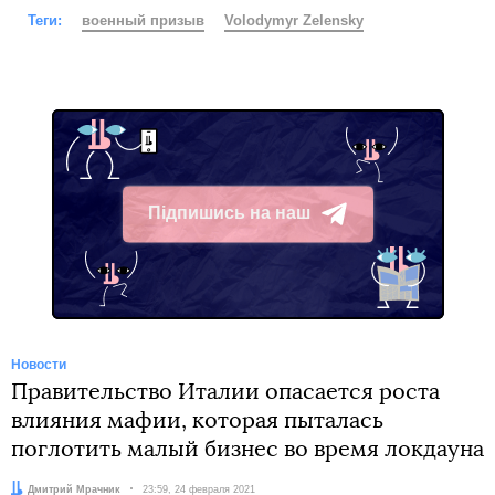
Теги:
военный призыв
Volodymyr Zelensky
Підпишись на наш
Telegram
Новости
Правительство Италии опасается роста
влияния мафии, которая пыталась
поглотить малый бизнес во время локдауна
Автор:
Дмитрий Мрачник
Дата:
23:59, 24 февраля 2021