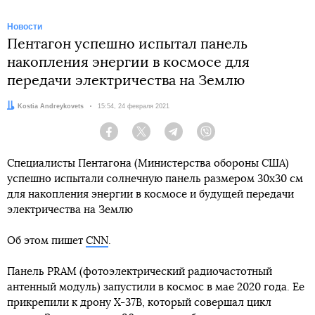
Новости
Пентагон успешно испытал панель
накопления энергии в космосе для
передачи электричества на Землю
Автор:
Kostia Andreykovets
Дата:
15:54, 24 февраля 2021
Facebook
Twitter
Telegram
Viber
Специалисты Пентагона (Министерства обороны США)
успешно испытали солнечную панель размером 30x30 см
для накопления энергии в космосе и будущей передачи
электричества на Землю
Об этом пишет
CNN
.
Панель PRAM (фотоэлектрический радиочастотный
антенный модуль) запустили в космос в мае 2020 года. Ее
прикрепили к дрону X-37B, который совершал цикл