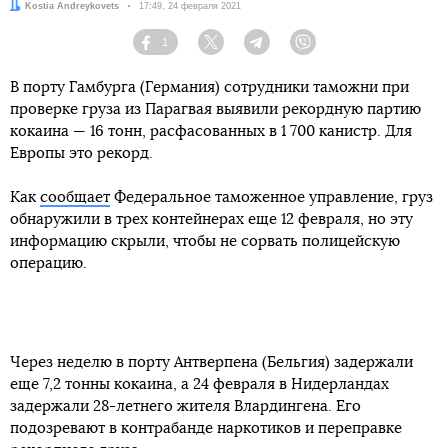
Автор:
Kostia Andreykovets
Дата:
17:49, 24 февраля 2021
1
Facebook
Twitter
Telegram
Viber
В порту Гамбурга (Германия) сотрудники таможни при
проверке груза из Парагвая выявили рекордную партию
кокаина — 16 тонн, расфасованных в 1 700 канистр. Для
Европы это рекорд.
Как
сообщает
Федеральное таможенное управление, груз
обнаружили в трех контейнерах еще 12 февраля, но эту
информацию скрыли, чтобы не сорвать полицейскую
операцию.
Через неделю в порту Антверпена (Бельгия) задержали
еще 7,2 тонны кокаина, а 24 февраля в Нидерландах
задержали 28-летнего жителя Влардингена. Его
подозревают в контрабанде наркотиков и переправке