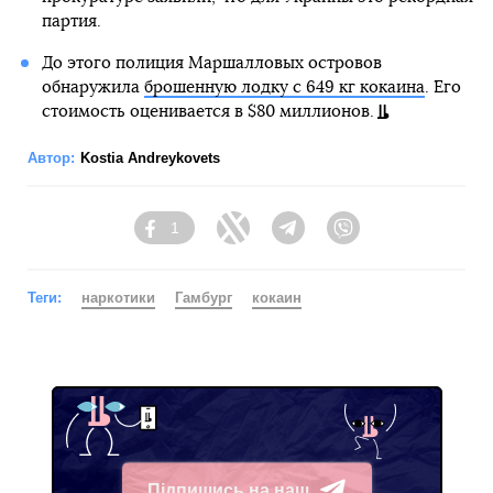
партия.
До этого полиция Маршалловых островов
обнаружила
брошенную лодку с 649 кг кокаина
. Его
стоимость оценивается в $80 миллионов.
Автор:
Kostia Andreykovets
1
Facebook
Twitter
Telegram
Viber
Теги:
наркотики
Гамбург
кокаин
Підпишись на наш