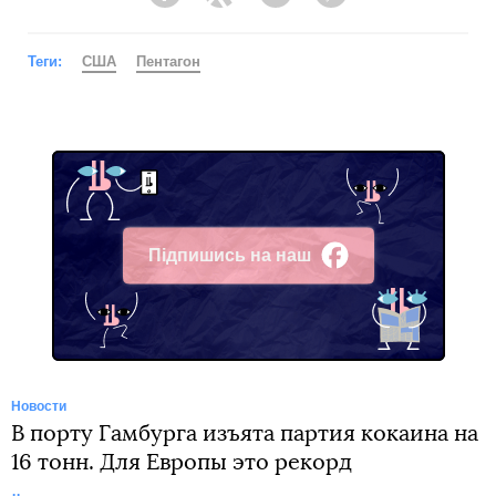
Facebook
Twitter
Telegram
Viber
Теги:
США
Пентагон
Підпишись на наш
Facebook
Новости
В порту Гамбурга изъята партия кокаина на
16 тонн. Для Европы это рекорд