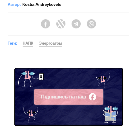
Автор:
Kostia Andreykovets
Facebook
Twitter
Telegram
Viber
Теги:
НАПК
Энергоатом
Підпишись на наш
Facebook