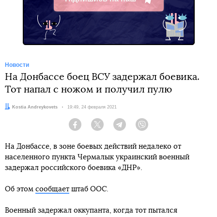
Telegram
Новости
На Донбассе боец ВСУ задержал боевика.
Тот напал с ножом и получил пулю
Автор:
Kostia Andreykovets
Дата:
19:49, 24 февраля 2021
Facebook
Twitter
Telegram
Viber
На Донбассе, в зоне боевых действий недалеко от
населенного пункта Чермалык украинский военный
задержал российского боевика «ДНР».
Об этом
сообщает
штаб ООС.
Военный задержал оккупанта, когда тот пытался