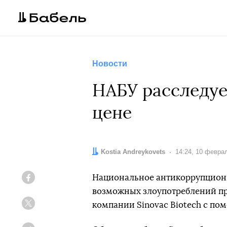
Новости
НАБУ расследуе
цене
Автор:
Kostia Andreykovets
Дата:
14:24, 10 февра
Национальное антикоррупционн
Facebook
возможных злоупотреблений пр
компании Sinovac Biotech с п
Twitter