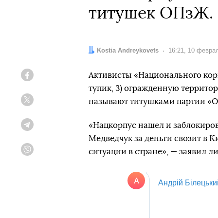
титушек ОПзЖ. 
Автор:
Kostia Andreykovets
Дата:
16:21, 10 февра
Активисты «Национального корп
Facebook
тупик, 3) огражденную террито
называют титушками партии «О
Twitter
«Нацкорпус нашел и заблокиров
Telegram
Медведчук за деньги свозит в 
ситуации в стране», — заявил 
Viber