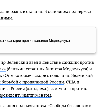
Задачи разные ставили. В основном поддержка
анный.
ести санкции против каналов Медведчука
ир Зеленский ввел в действие санкции против
ака
(близкий соратник Виктора Медведчука) и
NewsOne, которые вскоре отключили.
Зеленский
и борьбой с пропагандой России
. США и
ии, а
Россия (ожидаемо) выступила против
.
президенту импичментом
.
сь
акция под названием «Свобода без слова»
в