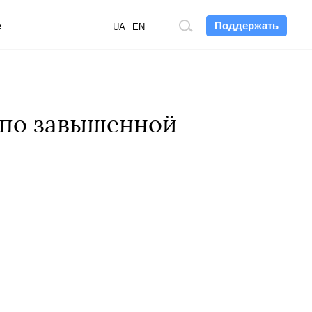
Поддержать
е
Поиск
UA
EN
по
сайту
 по завышенной