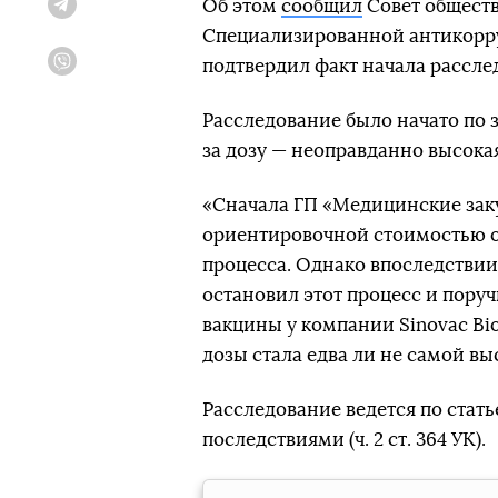
Об этом
сообщил
Совет обществ
Telegram
Специализированной антикорр
подтвердил факт начала расслед
Viber
Расследование было начато по з
за дозу — неоправданно высокая
«Сначала ГП «Медицинские заку
ориентировочной стоимостью о
процесса. Однако впоследстви
остановил этот процесс и поруч
вакцины у компании Sinovac Bi
дозы стала едва ли не самой выс
Расследование ведется по стат
последствиями (ч. 2 ст. 364 УК).