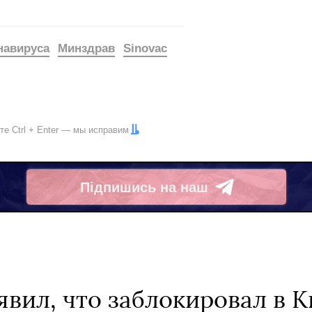
навируса
Минздрав
Sinovac
ите
Ctrl
+
Enter
— мы исправим
Підпишись на наш
Telegram
вил, что заблокировал в К