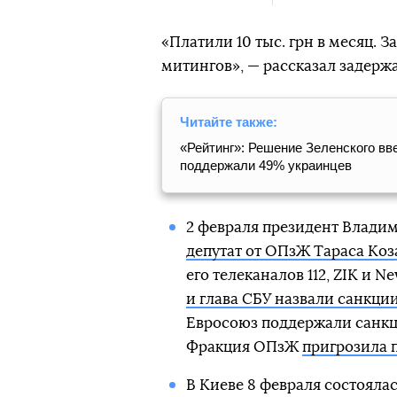
«Платили 10 тыс. грн в месяц. 
митингов», — рассказал задерж
Читайте также:
«Рейтинг»: Решение Зеленского вв
поддержали 49% украинцев
2 февраля президент Владим
депутат от ОПзЖ Тараса Коз
его телеканалов 112, ZIK и 
и глава СБУ назвали санкци
Евросоюз поддержали санкц
Фракция ОПзЖ
пригрозила 
В Киеве 8 февраля состояла