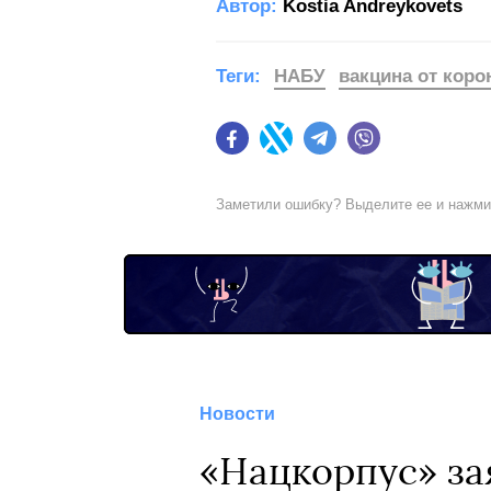
Автор:
Kostia Andreykovets
Теги:
НАБУ
вакцина от коро
Facebook
Twitter
Telegram
Viber
Заметили ошибку? Выделите ее и нажм
Новости
«Нацкорпус» зая