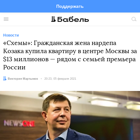
Поддержать
Facebook
Telegram
Twitter
Instagram
Меню
Пои
по
сай
Новости
«Схемы»: Гражданская жена нардепа
Козака купила квартиру в центре Москвы за
$13 миллионов — рядом с семьей премьера
России
Автор:
Виктория Мартынюк
Дата:
20:23, 05 февраля 2021