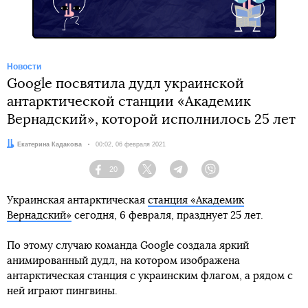
Новости
Google посвятила дудл украинской
антарктической станции «Академик
Вернадский», которой исполнилось 25 лет
Автор:
Екатерина Кадакова
Дата:
00:02, 06 февраля 2021
20
Facebook
Twitter
Telegram
Viber
Украинская антарктическая
станция «Академик
Вернадский»
сегодня, 6 февраля, празднует 25 лет.
По этому случаю команда Google создала яркий
анимированный дудл, на котором изображена
антарктическая станция с украинским флагом, а рядом с
ней играют пингвины.