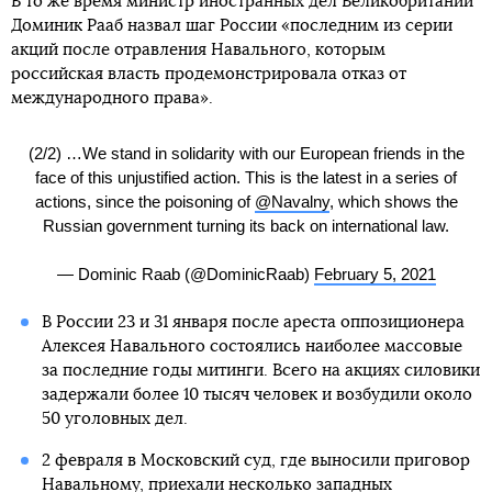
В то же время министр иностранных дел Великобритании
Доминик Рааб назвал шаг России «последним из серии
акций после отравления Навального, которым
российская власть продемонстрировала отказ от
международного права».
(2/2) …We stand in solidarity with our European friends in the
face of this unjustified action. This is the latest in a series of
actions, since the poisoning of
@Navalny
, which shows the
Russian government turning its back on international law.
— Dominic Raab (@DominicRaab)
February 5, 2021
В России 23 и 31 января после ареста оппозиционера
Алексея Навального состоялись наиболее массовые
за последние годы митинги. Всего на акциях силовики
задержали более 10 тысяч человек и возбудили около
50 уголовных дел.
2 февраля в Московский суд, где выносили приговор
Навальному, приехали несколько западных