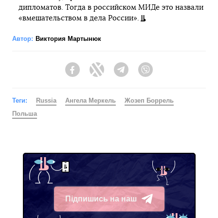
дипломатов. Тогда в российском МИДе это назвали
«вмешательством в дела России».
Автор:
Виктория Мартынюк
Facebook
Twitter
Telegram
Viber
Теги:
Russia
Ангела Меркель
Жозеп Боррель
Польша
Підпишись на наш
Telegram