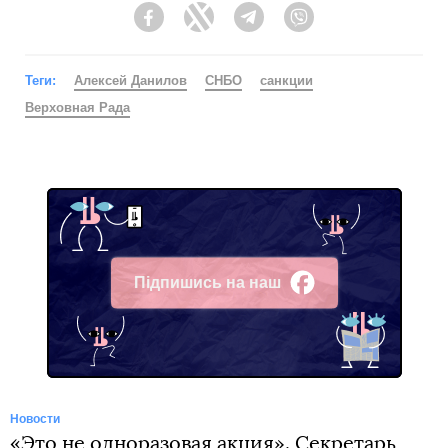
Facebook
Twitter
Telegram
Viber
Теги:
Алексей Данилов
СНБО
санкции
Верховная Рада
Підпишись на наш
Facebook
Новости
«Это не одноразовая акция». Секретарь