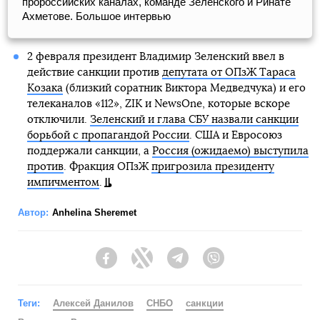
пророссийских каналах, команде Зеленского и Ринате
Ахметове. Большое интервью
2 февраля президент Владимир Зеленский ввел в
действие санкции против
депутата от ОПзЖ Тараса
Козака
(близкий соратник Виктора Медведчука) и его
телеканалов «112», ZIK и NewsOne, которые вскоре
отключили.
Зеленский и глава СБУ назвали санкции
борьбой с пропагандой России
. США и Евросоюз
поддержали санкции, а
Россия (ожидаемо) выступила
против
. Фракция ОПзЖ
пригрозила президенту
импичментом
.
Автор:
Anhelina Sheremet
Facebook
Twitter
Telegram
Viber
Теги:
Алексей Данилов
СНБО
санкции