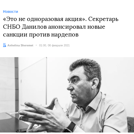
Новости
«Это не одноразовая акция». Секретарь
СНБО Данилов анонсировал новые
санкции против нардепов
Автор:
Anhelina Sheremet
Дата:
01:00, 06 февраля 2021