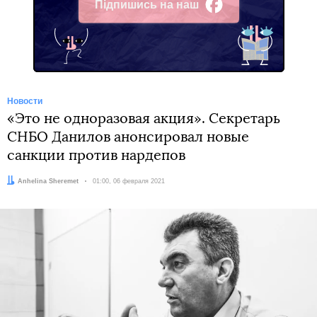
Підпишись на наш
Facebook
Новости
«Это не одноразовая акция». Секретарь
СНБО Данилов анонсировал новые
санкции против нардепов
Автор:
Anhelina Sheremet
Дата:
01:00, 06 февраля 2021