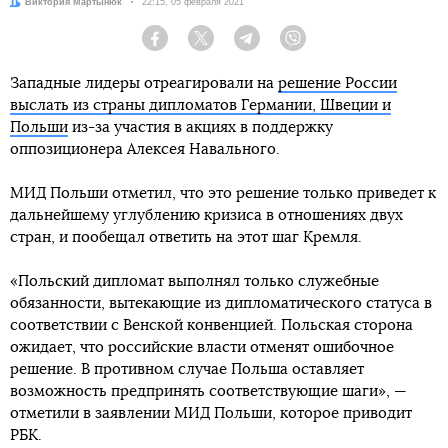
Автор:
Виктория Мартынюк
Дата:
22:15, 05 февраля 2021
Facebook
Twitter
Telegram
Viber
Западные лидеры отреагировали на
решение России
выслать из страны дипломатов Германии, Швеции и
Польши
из-за участия в акциях в поддержку
оппозиционера Алексея Навального.
МИД Польши отметил, что это решение только приведет к
дальнейшему углублению кризиса в отношениях двух
стран, и пообещал ответить на этот шаг Кремля.
«Польский дипломат выполнял только служебные
обязанности, вытекающие из дипломатического статуса в
соответствии с Венской конвенцией. Польская сторона
ожидает, что российские власти отменят ошибочное
решение. В противном случае Польша оставляет
возможность предпринять соответствующие шаги», —
отметили в заявлении МИД Польши, которое приводит
РБК.