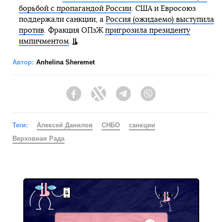
борьбой с пропагандой России
. США и Евросоюз
поддержали санкции, а
Россия (ожидаемо) выступила
против
. Фракция ОПзЖ
пригрозила президенту
импичментом
.
Автор:
Anhelina Sheremet
Facebook
Twitter
Telegram
Viber
Теги:
Алексей Данилов
СНБО
санкции
Верховная Рада