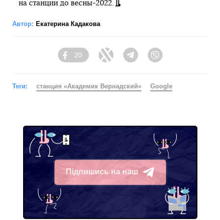
на станции до весны-2022.
Автор:
Екатерина Кадакова
20
Facebook
Twitter
Telegram
Viber
Теги:
станция «Академик Вернадский»
Google
Підпишись на наш
Telegram