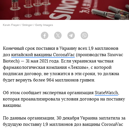
Kevin Frayer / Stringer / Getty Images
Facebook
Twitter
Telegram
Viber
Конечный срок поставки в Украину всех 1,9 миллионов
доз
китайской вакцины CoronaVac
(производства Sinovac
Biotech) — 31 мая 2021 года. Если украинская частная
фармакологическая компания «Лекхим», с которой
подписан договор, не уложится в эти сроки, то должна
будет вернуть более 964 миллионов гривен.
Об этом сообщает экспертная организация
StateWatch
,
которая проанализировала условия договора на поставку
вакцины.
По данным организации, 30 декабря Украина заплатила за
будущую поставку 1,9 миллионов доз вакцины CoronaVac