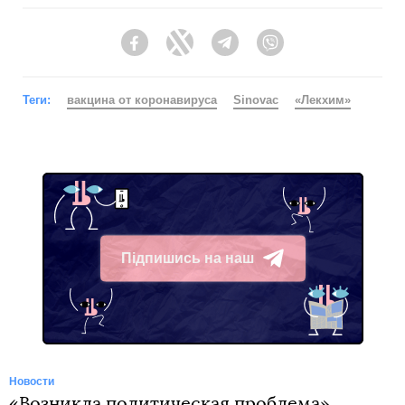
Facebook
Twitter
Telegram
Viber
Теги:
вакцина от коронавируса
Sinovac
«Лекхим»
Підпишись на наш
Telegram
Новости
«Возникла политическая проблема».