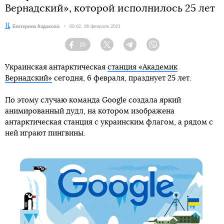
Вернадский», которой исполнилось 25 лет
Автор:
Екатерина Кадакова
Дата:
00:02, 06 февраля 2021
20
Facebook
Twitter
Telegram
Viber
Украинская антарктическая
станция «Академик
Вернадский»
сегодня, 6 февраля, празднует 25 лет.
По этому случаю команда Google создала яркий
анимированный дудл, на котором изображена
антарктическая станция с украинским флагом, а рядом с
ней играют пингвины.