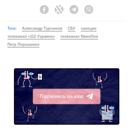
Facebook
Twitter
Telegram
Viber
Теги:
Александр Турчинов
СБУ
санкции
телеканал «112 Украина»
телеканал NewsOne
Петр Порошенко
Підпишись на наш
Telegram