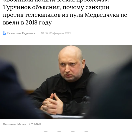
Турчинов объяснил, почему санкции
против телеканалов из пула Медведчука не
ввели в 2018 году
Автор:
Екатерина Кадакова
Дата:
18:06, 05 февраля 2021
Палинчак Михаил / УНИАН