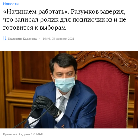
Новости
«Начинаем работать». Разумков заверил,
что записал ролик для подписчиков и не
готовится к выборам
Автор:
Екатерина Кадакова
Дата:
19:46, 05 февраля 2021
Крымский Андрей / УНИАН