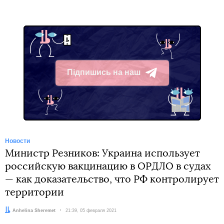
Підпишись на наш
Telegram
Новости
Министр Резников: Украина использует
российскую вакцинацию в ОРДЛО в судах
— как доказательство, что РФ контролирует
территории
Автор:
Anhelina Sheremet
Дата:
21:39, 05 февраля 2021