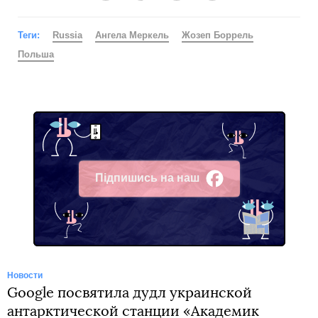
Теги:
Russia
Ангела Меркель
Жозеп Боррель
Польша
Підпишись на наш
Facebook
Новости
Google посвятила дудл украинской
антарктической станции «Академик