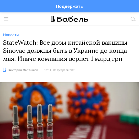
Поддержать
Facebook
Telegram
Twitter
Instagram
Меню
Пои
по
сай
Новости
StateWatch: Все дозы китайской вакцины
Sinovac должны быть в Украине до конца
мая. Иначе компания вернет 1 млрд грн
Автор:
Виктория Мартынюк
Дата:
16:14, 05 февраля 2021