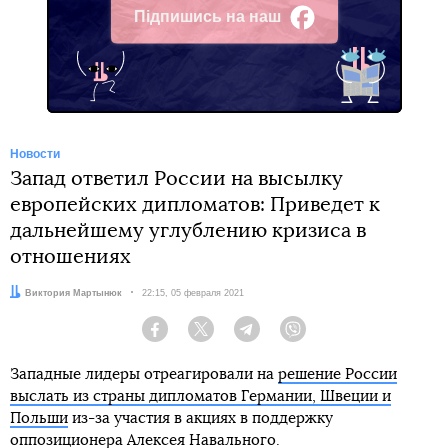
Підпишись на наш
Facebook
Новости
Запад ответил России на высылку
европейских дипломатов: Приведет к
дальнейшему углублению кризиса в
отношениях
Автор:
Виктория Мартынюк
Дата:
22:15, 05 февраля 2021
Facebook
Twitter
Telegram
Viber
Западные лидеры отреагировали на
решение России
выслать из страны дипломатов Германии, Швеции и
Польши
из-за участия в акциях в поддержку
оппозиционера Алексея Навального.