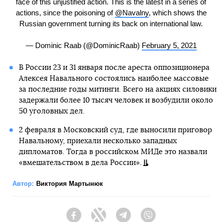
face of this unjustified action. This is the latest in a series of
actions, since the poisoning of
@Navalny
, which shows the
Russian government turning its back on international law.
— Dominic Raab (@DominicRaab)
February 5, 2021
В России 23 и 31 января после ареста оппозиционера
Алексея Навального состоялись наиболее массовые
за последние годы митинги. Всего на акциях силовики
задержали более 10 тысяч человек и возбудили около
50 уголовных дел.
2 февраля в Московский суд, где выносили приговор
Навальному, приехали несколько западных
дипломатов. Тогда в российском МИДе это назвали
«вмешательством в дела России».
Автор:
Виктория Мартынюк
Facebook
Twitter
Telegram
Viber