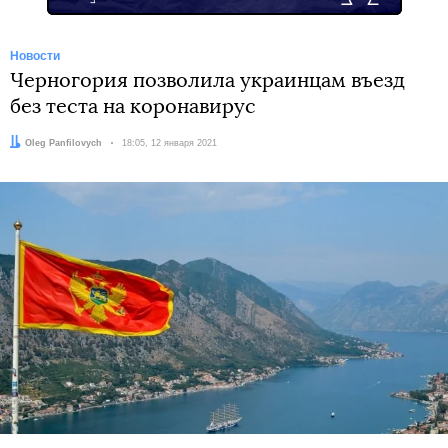
Новости
Черногория позволила украинцам въезд
без теста на коронавирус
Автор:
Oleg Panfilovych
Дата:
18:05, 12 января 2021