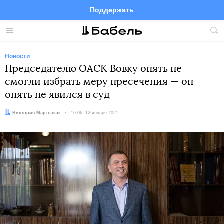
Поддержать
Facebook
Telegram
Twitter
Instagram
Меню
Пои
по
сай
Новости
Председателю ОАСК Вовку опять не
смогли избрать меру пресечения — он
опять не явился в суд
Автор:
Виктория Мартынюк
Дата:
16:06, 12 января 2021