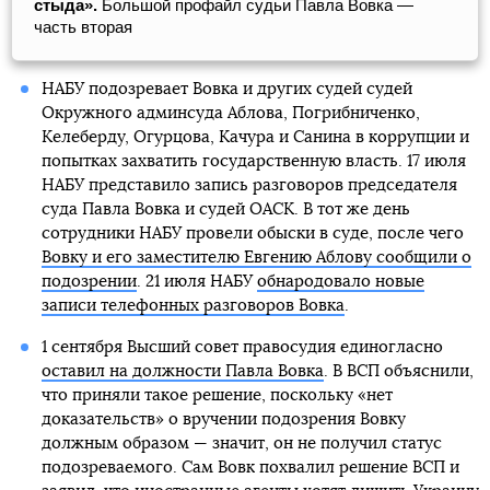
стыда».
Большой профайл судьи Павла Вовка —
часть вторая
НАБУ подозревает Вовка и других судей судей
Окружного админсуда Аблова, Погрибниченко,
Келеберду, Огурцова, Качура и Санина в коррупции и
попытках захватить государственную власть. 17 июля
НАБУ представило запись разговоров председателя
суда Павла Вовка и судей ОАСК. В тот же день
сотрудники НАБУ провели обыски в суде, после чего
Вовку и его заместителю Евгению Аблову сообщили о
подозрении
. 21 июля НАБУ
обнародовало новые
записи телефонных разговоров Вовка
.
1 сентября Высший совет правосудия единогласно
оставил на должности Павла Вовка
. В ВСП объяснили,
что приняли такое решение, поскольку «нет
доказательств» о вручении подозрения Вовку
должным образом — значит, он не получил статус
подозреваемого. Сам Вовк похвалил решение ВСП и