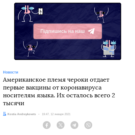
Підпишись на наш
Telegram
Новости
Американское племя чероки отдает
первые вакцины от коронавируса
носителям языка. Их осталось всего 2
тысячи
Автор:
Kostia Andreykovets
Дата:
19:47, 12 января 2021
Facebook
Twitter
Telegram
Viber