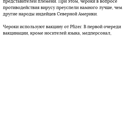
представителей племени. При этом, чероки в вопросе
противодействия вирусу преуспели намного лучше, чем
другие народы индейцев Северной Америки.
Чероки используют вакцину от Pfizer. В первой очереди
вакцинации, кроме носителей языка, медперсонал,
пожилые люди и люди с хроническими заболеваниями.
У нации чероки с 2018 года есть поименный список
носителей языка, потому их вакцинацию планируют
закончить до 17 января. По состоянию на 12 января
прививки сделали 600 носителям.
Коренное племя Андаманских островов Индии,
которое насчитывает всего около 50 человек,
оказалось под угрозой вымирания из-за
коронавируса
. Эксперты опасаются, что племена
соседних островов на очереди.
В Бразилии от коронавируса
скончался подросток из
изолированного племени яномама
, что усилило