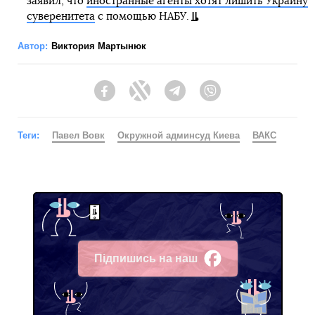
заявил, что
иностранные агенты хотят лишить Украину
суверенитета
с помощью НАБУ.
Автор:
Виктория Мартынюк
Facebook
Twitter
Telegram
Viber
Теги:
Павел Вовк
Окружной админсуд Киева
ВАКС
Підпишись на наш
Facebook