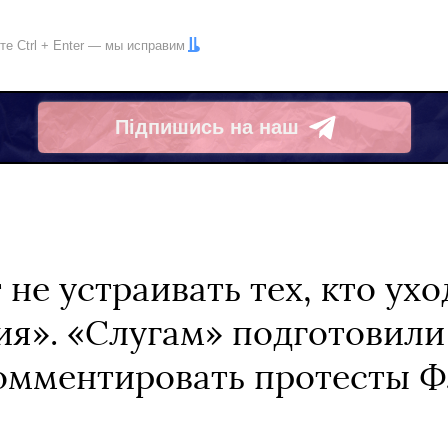
ите
Ctrl
+
Enter
— мы исправим
Підпишись на наш
Telegram
не устраивать тех, кто ухо
я». «Слугам» подготовили
комментировать протесты 