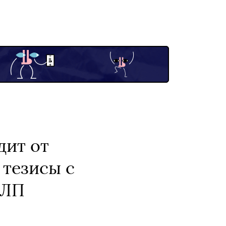
дит от
 тезисы с
ФЛП