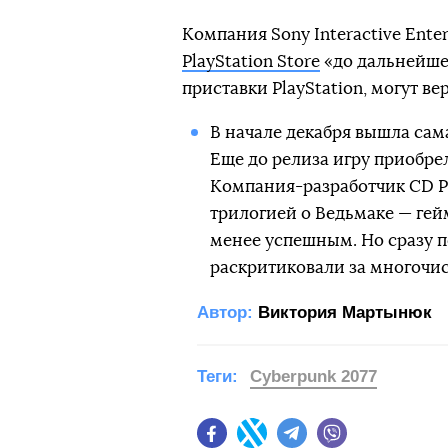
Компания Sony Interactive Ente
PlayStation Store
«до дальнейшег
приставки PlayStation, могут ве
В начале декабря вышла сама
Еще до релиза игру приобре
Компания-разработчик CD Pr
трилогией о Ведьмаке — гей
менее успешным. Но сразу п
раскритиковали за многочис
Автор:
Виктория Мартынюк
Теги:
Cyberpunk 2077
Facebook
Twitter
Telegram
Viber