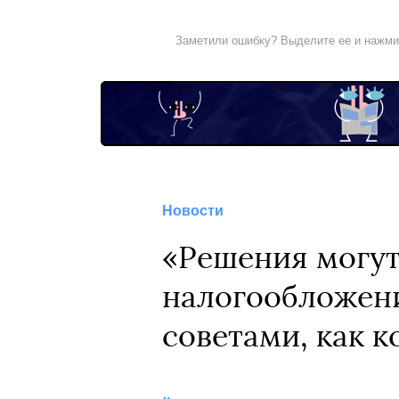
Заметили ошибку? Выделите ее и нажм
Новости
«Решения могут 
налогообложени
советами, как 