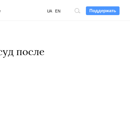
Поддержать
е
Поиск
UA
EN
по
сайту
суд после