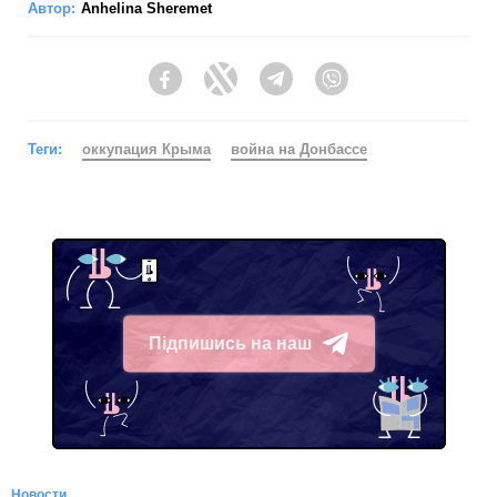
Автор:
Anhelina Sheremet
Facebook
Twitter
Telegram
Viber
Теги:
оккупация Крыма
война на Донбассе
Підпишись на наш
Telegram
Новости