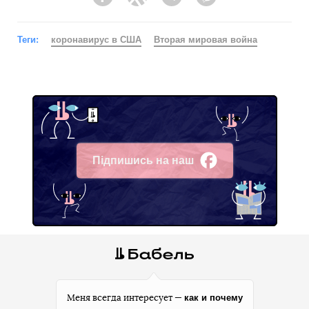
Facebook
Twitter
Telegram
Viber
Теги:
коронавирус в США
Вторая мировая война
Підпишись на наш
Facebook
как и почему
Меня всегда интересует —