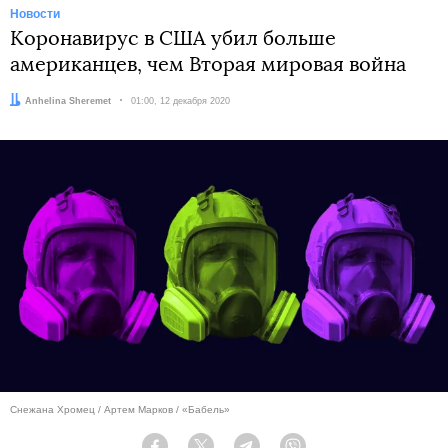
Новости
Коронавирус в США убил больше
американцев, чем Вторая мировая война
Автор:
Anhelina Sheremet
Дата:
01:00, 12 декабря 2020
Снежана Хромец / Артем Марков / «Бабель»