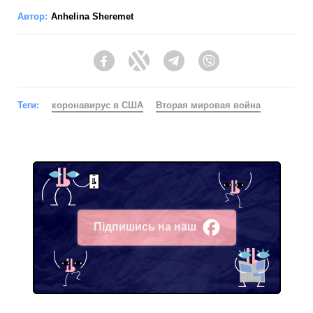
Автор:
Anhelina Sheremet
Facebook
Twitter
Telegram
Viber
Теги:
коронавирус в США
Вторая мировая война
Підпишись на наш
Facebook