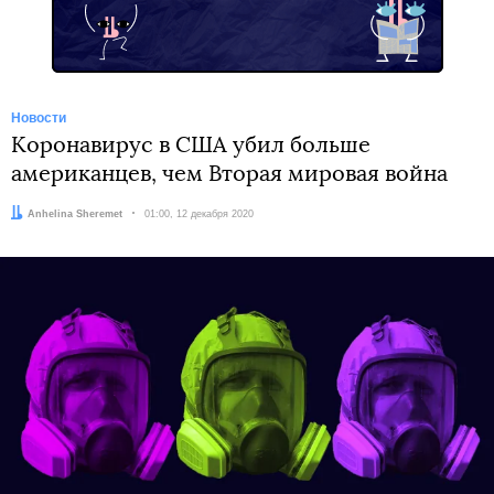
Новости
Коронавирус в США убил больше
американцев, чем Вторая мировая война
Автор:
Anhelina Sheremet
Дата:
01:00, 12 декабря 2020