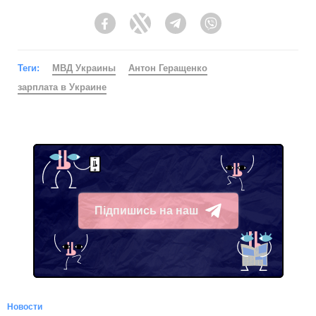
Facebook
Twitter
Telegram
Viber
Теги:
МВД Украины
Антон Геращенко
зарплата в Украине
Підпишись на наш
Telegram
Новости