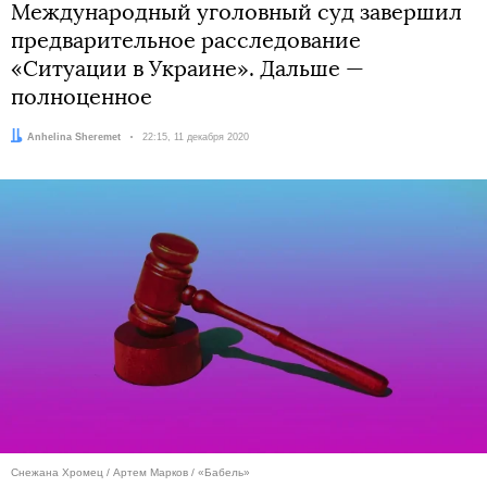
Международный уголовный суд завершил
предварительное расследование
«Ситуации в Украине». Дальше —
полноценное
Автор:
Anhelina Sheremet
Дата:
22:15, 11 декабря 2020
Снежана Хромец / Артем Марков / «Бабель»