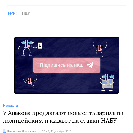
Теги:
ПЦУ
Підпишись на наш
Telegram
Новости
У Авакова предлагают повысить зарплаты
полицейским и кивают на ставки НАБУ
Автор:
Виктория Мартынюк
Дата:
20:40, 11 декабря 2020