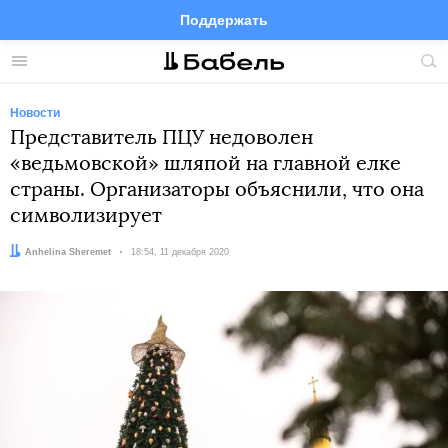
Поддержать
Facebook
Telegram
Twitter
Instagram
Меню
Пои
по
сай
Новости
Представитель ПЦУ недоволен
«ведьмовской» шляпой на главной елке
страны. Организаторы объяснили, что она
символизирует
Автор:
Anhelina Sheremet
Дата:
18:54, 11 декабря 2020