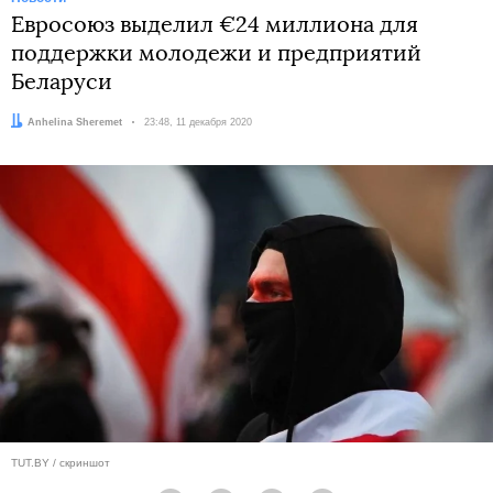
Евроcоюз выделил €24 миллиона для
поддержки молодежи и предприятий
Беларуси
Автор:
Anhelina Sheremet
Дата:
23:48, 11 декабря 2020
TUT.BY / скриншот