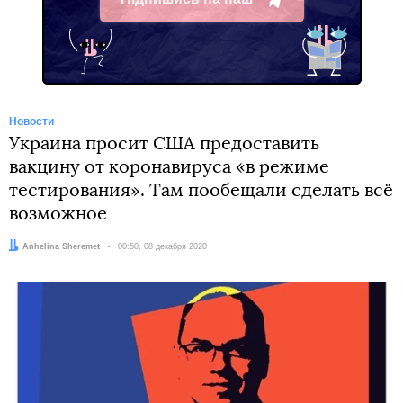
Telegram
Новости
Украина просит США предоставить
вакцину от коронавируса «в режиме
тестирования». Там пообещали сделать всё
возможное
Автор:
Anhelina Sheremet
Дата:
00:50, 08 декабря 2020