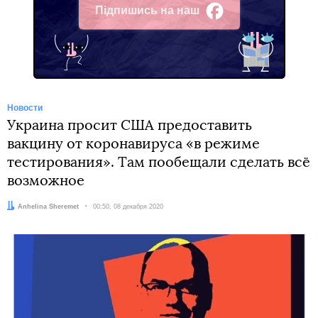
Підпишись на наш
Facebook
Новости
Украина просит США предоставить
вакцину от коронавируса «в режиме
тестирования». Там пообещали сделать всё
возможное
Автор:
Anhelina Sheremet
Дата:
00:50, 08 декабря 2020