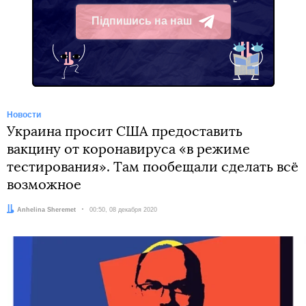
Підпишись на наш
Telegram
Новости
Украина просит США предоставить
вакцину от коронавируса «в режиме
тестирования». Там пообещали сделать всё
возможное
Автор:
Anhelina Sheremet
Дата:
00:50, 08 декабря 2020