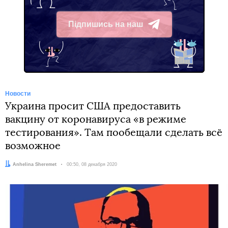
Підпишись на наш
Telegram
Новости
Украина просит США предоставить
вакцину от коронавируса «в режиме
тестирования». Там пообещали сделать всё
возможное
Автор:
Anhelina Sheremet
Дата:
00:50, 08 декабря 2020