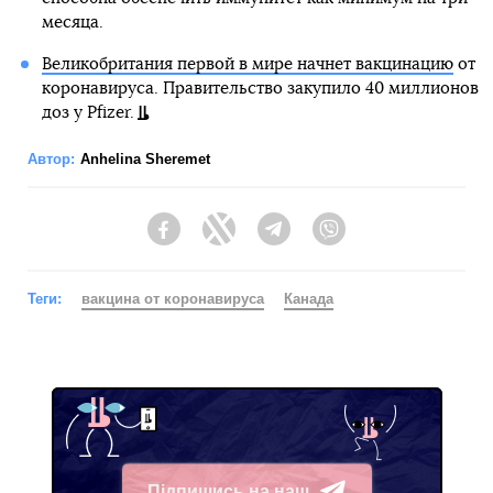
месяца.
Великобритания первой в мире начнет вакцинацию
от
коронавируса. Правительство закупило 40 миллионов
доз у Pfizer.
Автор:
Anhelina Sheremet
Facebook
Twitter
Telegram
Viber
Теги:
вакцина от коронавируса
Канада
Підпишись на наш