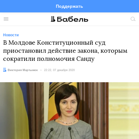
Поддержать
Facebook
Telegram
Twitter
Instagram
Меню
Пои
по
сай
Новости
В Молдове Конституционный суд
приостановил действие закона, которым
сократили полномочия Санду
Автор:
Виктория Мартынюк
Дата:
22:22, 07 декабря 2020