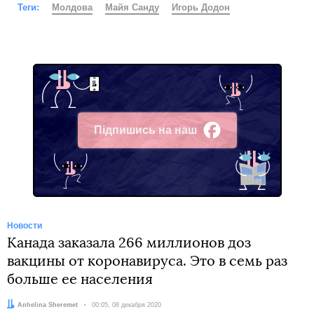
Теги:
Молдова
Майя Санду
Игорь Додон
Підпишись на наш
Facebook
Новости
Канада заказала 266 миллионов доз
вакцины от коронавируса. Это в семь раз
больше ее населения
Автор:
Anhelina Sheremet
Дата:
00:05, 08 декабря 2020