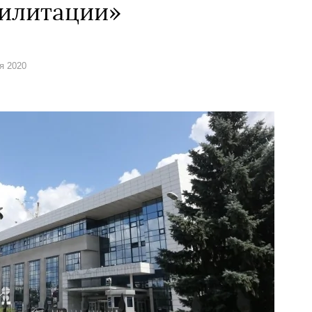
билитации»
ря 2020