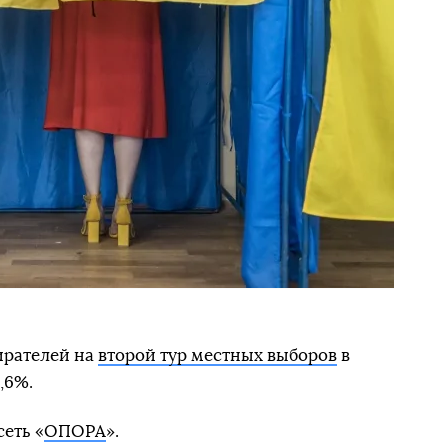
бирателей на
второй тур местных выборов
в
,6%.
еть «
ОПОРА
».