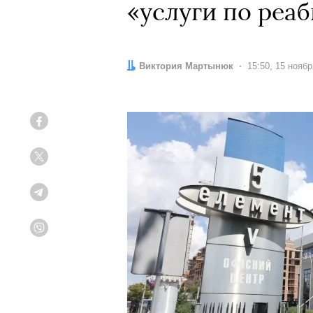
«услуги по реа
Автор:
Виктория Мартынюк
Дата:
15:50, 15 нояб
Facebook
Twitter
Telegram
Viber