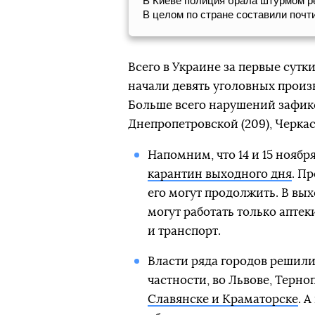
В Киеве полиция брала штурмом ре
В целом по стране составили почт
Всего в Украине за первые сут
начали девять уголовных произ
Больше всего нарушений зафикс
Днепропетровской (209), Черкасск
Напомним, что 14 и 15 ноября
карантин выходного дня
. П
его могут продолжить. В вы
могут работать только аптек
и транспорт.
Власти ряда городов решил
частности, во Львове, Терно
Славянске и Краматорске
. 