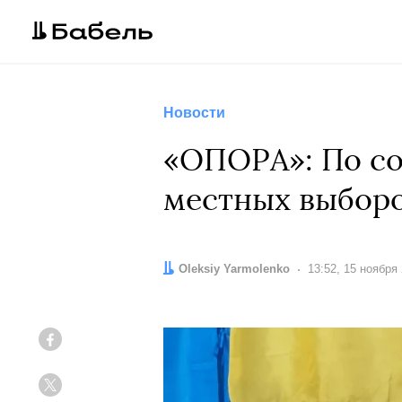
Новости
«ОПОРА»: По со
местных выборо
Автор:
Oleksiy Yarmolenko
Дата:
13:52, 15 ноября
Facebook
Twitter