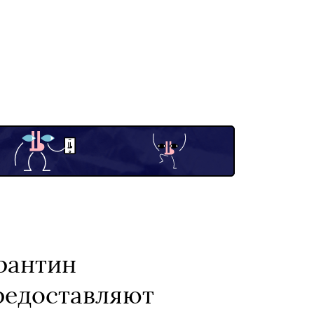
рантин
предоставляют