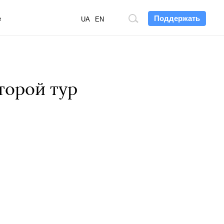
Поддержать
е
Поиск
UA
EN
по
сайту
торой тур