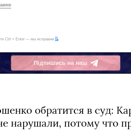
аине
ите
Ctrl
+
Enter
— мы исправим
Підпишись на наш
Telegram
шенко обратится в суд: Ка
не нарушали, потому что 