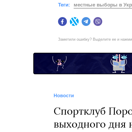
Теги:
местные выборы в Укр
Facebook
Twitter
Telegram
Viber
Заметили ошибку? Выделите ее и нажм
Новости
Спортклуб Поро
выходного дня 