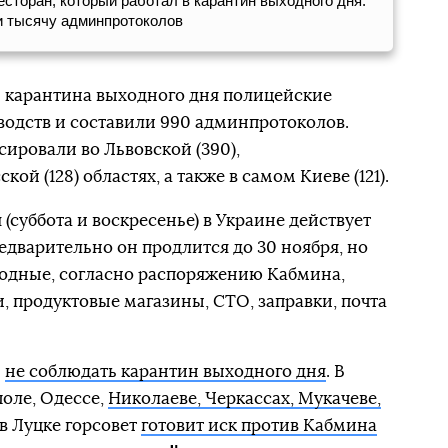
сторан, который работал в карантин выходного дня.
и тысячу админпротоколов
ки карантина выходного дня полицейские
водств и составили 990 админпротоколов.
ировали во Львовской (390),
ой (128) областях, а также в самом Киеве (121).
 (суббота и воскресенье) в Украине действует
редварительно он продлится до 30 ноября, но
ходные, согласно распоряжению Кабмина,
и, продуктовые магазины, СТО, заправки, почта
и
не соблюдать карантин выходного дня
. В
поле, Одессе,
Николаеве, Черкассах, Мукачеве,
А в Луцке горсовет
готовит иск против Кабмина