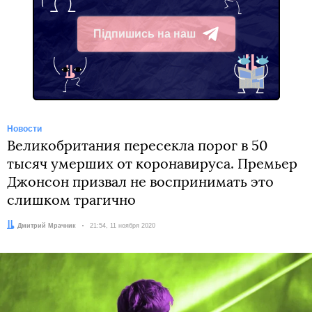
Підпишись на наш
Telegram
Новости
Великобритания пересекла порог в 50
тысяч умерших от коронавируса. Премьер
Джонсон призвал не воспринимать это
слишком трагично
Автор:
Дмитрий Мрачник
Дата:
21:54, 11 ноября 2020