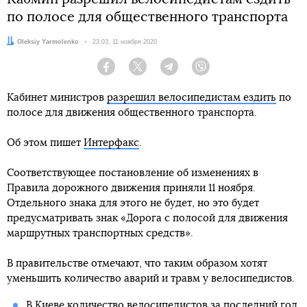
по полосе для общественного транспорта
Автор:
Oleksiy Yarmolenko
Дата:
23:03, 11 ноября 2020
Facebook
Twitter
Telegram
Viber
Кабинет министров
разрешил велосипедистам ездить
по
полосе для движения общественного транспорта.
Об этом пишет
Интерфакс
.
Соответствующее постановление об изменениях в
Правила дорожного движения приняли 11 ноября.
Отдельного знака для этого не будет, но это будет
предусматривать знак «Дорога с полосой для движения
маршрутных транспортных средств».
В правительстве отмечают, что таким образом хотят
уменьшить количество аварий и травм у велосипедистов.
В Киеве
количество велосипедистов
за последний год