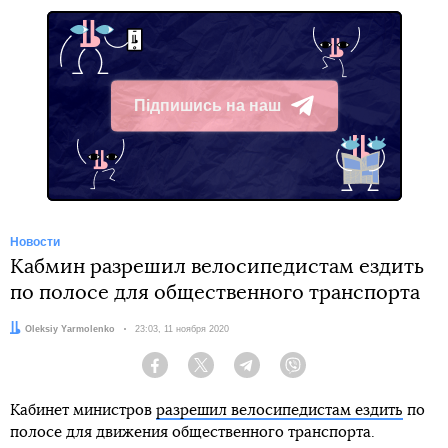
Підпишись на наш
Telegram
Новости
Кабмин разрешил велосипедистам ездить
по полосе для общественного транспорта
Автор:
Oleksiy Yarmolenko
Дата:
23:03, 11 ноября 2020
Facebook
Twitter
Telegram
Viber
Кабинет министров
разрешил велосипедистам ездить
по
полосе для движения общественного транспорта.