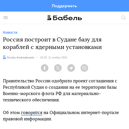
Поддержать
Facebook
Telegram
Twitter
Instagram
Меню
Пои
по
сай
Новости
Россия построит в Судане базу для
кораблей с ядерными установками
Автор:
Kostia Andreykovets
Дата:
18:35, 11 ноября 2020
Facebook
Twitter
Telegram
Viber
Правительство России одобрило проект соглашения с
Республикой Судан о создании на ее территории базы
Военно-морского флота РФ для материально-
технического обеспечения.
Об этом
говорится
на Официальном интернет-портале
правовой информации.