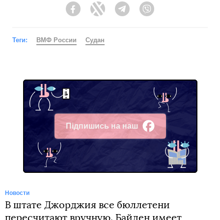
Facebook
Twitter
Telegram
Viber
Теги:
ВМФ России
Судан
Підпишись на наш
Facebook
Новости
В штате Джорджия все бюллетени
пересчитают вручную. Байден имеет