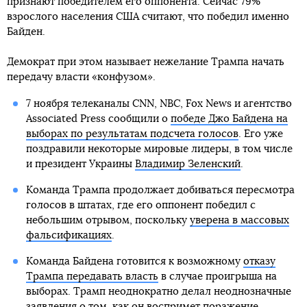
признают победителем его оппонента. Сейчас 79%
взрослого населения США считают, что победил именно
Байден.
Демократ при этом называет нежелание Трампа начать
передачу власти «конфузом».
7 ноября телеканалы CNN, NBC, Fox News и агентство
Associated Press сообщили о
победе Джо Байдена на
выборах по результатам подсчета голосов
. Его уже
поздравили некоторые мировые лидеры, в том числе
и президент Украины
Владимир Зеленский
.
Команда Трампа продолжает добиваться пересмотра
голосов в штатах, где его оппонент победил с
небольшим отрывом, поскольку
уверена в массовых
фальсификациях
.
Команда Байдена готовится к возможному
отказу
Трампа передавать власть
в случае проигрыша на
выборах. Трамп неоднократно делал неоднозначные
заявления о том, как он воспримет поражение.