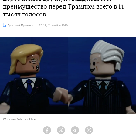
преимущество перед Трампом всего в 14
тысяч голосов
Автор:
Дмитрий Мрачник
Дата:
20:12, 11 ноября 2020
Woodrow Village / Flickr
Facebook
Twitter
Telegram
Viber