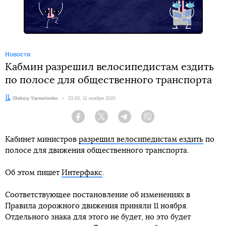
Новости
Кабмин разрешил велосипедистам ездить
по полосе для общественного транспорта
Автор:
Oleksiy Yarmolenko
Дата:
23:03, 11 ноября 2020
Facebook
Twitter
Telegram
Viber
Кабинет министров
разрешил велосипедистам ездить
по
полосе для движения общественного транспорта.
Об этом пишет
Интерфакс
.
Соответствующее постановление об изменениях в
Правила дорожного движения приняли 11 ноября.
Отдельного знака для этого не будет, но это будет