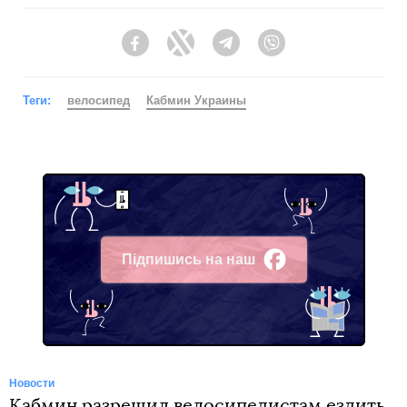
Facebook
Twitter
Telegram
Viber
Теги:
велосипед
Кабмин Украины
Підпишись на наш
Facebook
Новости
Кабмин разрешил велосипедистам ездить