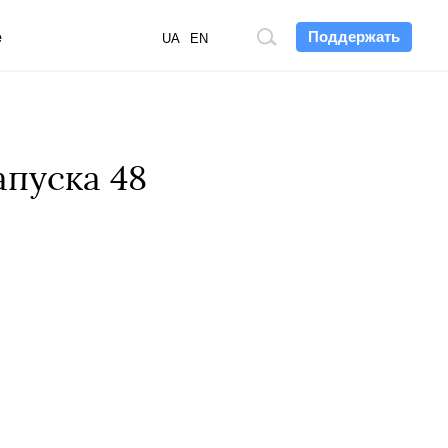
Поддержать
е
Поиск
UA
EN
по
сайту
апуска 48