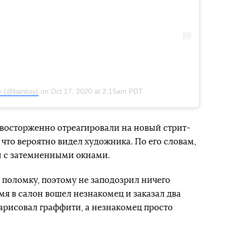
y (@banksy)
on
Oct 17, 2020 at 2:15am PDT
 восторженно отреагировали на новый стрит-
, что вероятно видел художника. По его словам,
н с затемненными окнами.
 поломку, поэтому не заподозрил ничего
мя в салон вошел незнакомец и заказал два
 нарисовал граффити, а незнакомец просто