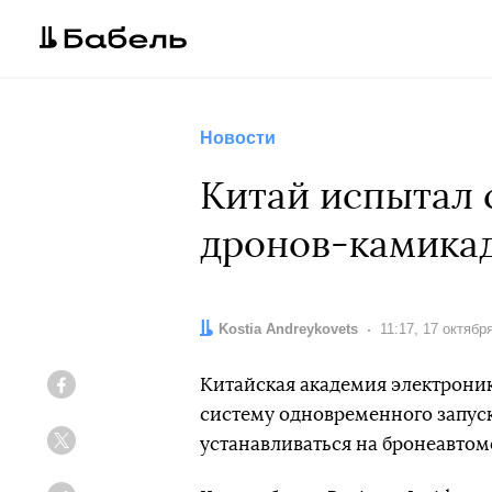
Новости
Китай испытал 
дронов-камика
Автор:
Kostia Andreykovets
Дата:
11:17, 17 октябр
Китайская академия электрони
Facebook
систему одновременного запуск
устанавливаться на бронеавтом
Twitter