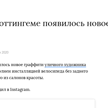
оттингеме появилось ново
я 2020
илось новое граффити
уличного художника
олнен инсталляцией велосипеда без заднего
го из салонов красоты.
ил в Instagram.