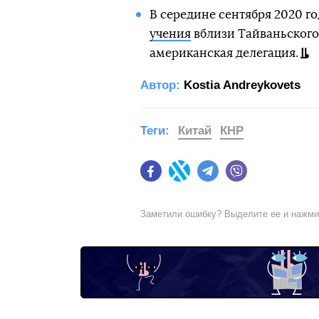
В середине сентября 2020 г
учения
вблизи Тайваньского
американская делегация.
Автор:
Kostia Andreykovets
Теги:
Китай
КНР
Facebook
Twitter
Telegram
Viber
Заметили ошибку? Выделите ее и нажм