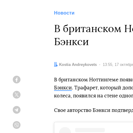
Новости
В британском Н
Бэнкси
Автор:
Kostia Andreykovets
Дата:
13:55, 17 октябр
В британском Ноттингеме появ
Facebook
Бэнкси
. Трафарет, который доп
колеса, появился на стене одно
Twitter
Свое авторство Бэнкси подтверд
Telegram
Viber