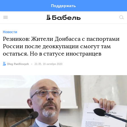
Поддержать
Facebook
Telegram
Twitter
Instagram
Меню
Пои
по
сай
Новости
Резников: Жители Донбасса с паспортами
России после деоккупации смогут там
остаться. Но в статусе иностранцев
Автор:
Oleg Panfilovych
Дата:
21:35, 16 октября 2020