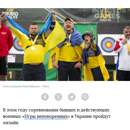
InvictusGamesTeamUkraine / Flickr
Facebook
Twitter
Telegram
Viber
В этом году соревнования бывших и действующих
военных «
Игры непокоренных
» в Украине пройдут
онлайн.