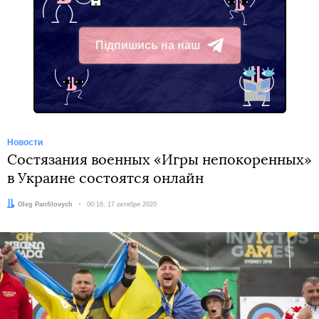
Підпишись на наш
Telegram
Новости
Состязания военных «Игры непокоренных»
в Украине состоятся онлайн
Автор:
Oleg Panfilovych
Дата:
00:16, 17 октября 2020