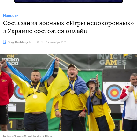
Новости
Состязания военных «Игры непокоренных»
в Украине состоятся онлайн
Автор:
Oleg Panfilovych
Дата:
00:16, 17 октября 2020
InvictusGamesTeamUkraine / Flickr