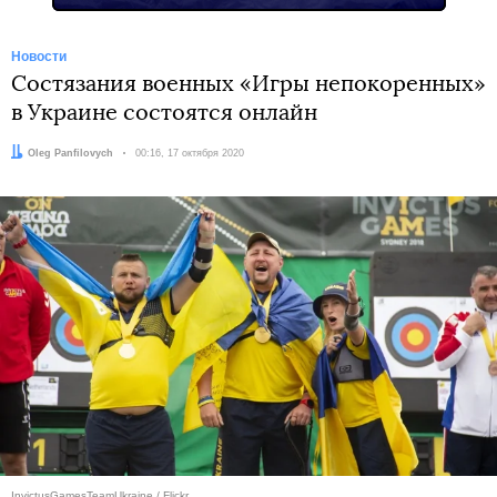
Новости
Состязания военных «Игры непокоренных»
в Украине состоятся онлайн
Автор:
Oleg Panfilovych
Дата:
00:16, 17 октября 2020
InvictusGamesTeamUkraine / Flickr