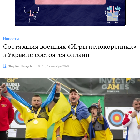
Telegram
Новости
Состязания военных «Игры непокоренных»
в Украине состоятся онлайн
Автор:
Oleg Panfilovych
Дата:
00:16, 17 октября 2020