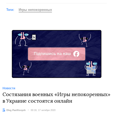
Теги:
Игры непокоренных
Підпишись на наш
Facebook
Новости
Состязания военных «Игры непокоренных»
в Украине состоятся онлайн
Автор:
Oleg Panfilovych
Дата:
00:16, 17 октября 2020