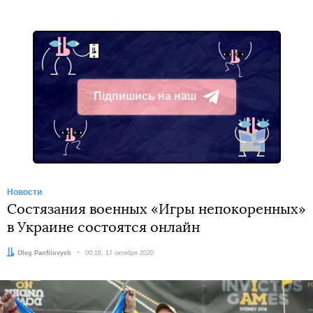
Підпишись на наш
Telegram
Новости
Состязания военных «Игры непокоренных»
в Украине состоятся онлайн
Автор:
Oleg Panfilovych
Дата:
00:16, 17 октября 2020