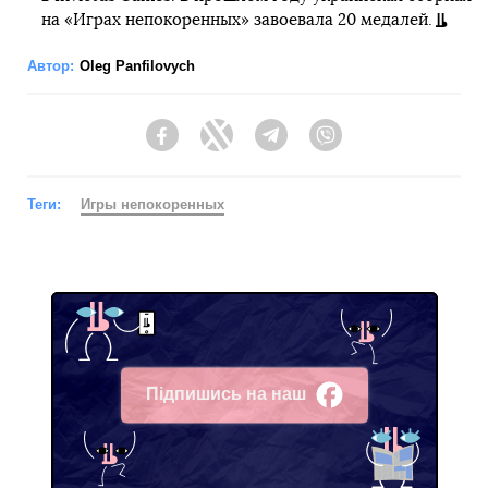
на «Играх непокоренных» завоевала 20 медалей.
Автор:
Oleg Panfilovych
Facebook
Twitter
Telegram
Viber
Теги:
Игры непокоренных
Підпишись на наш
Facebook