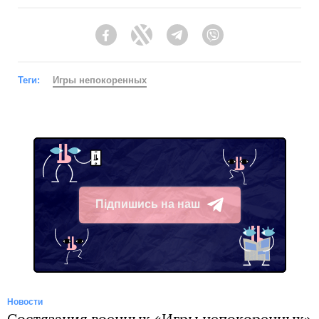
Facebook
Twitter
Telegram
Viber
Теги:
Игры непокоренных
Підпишись на наш
Telegram
Новости