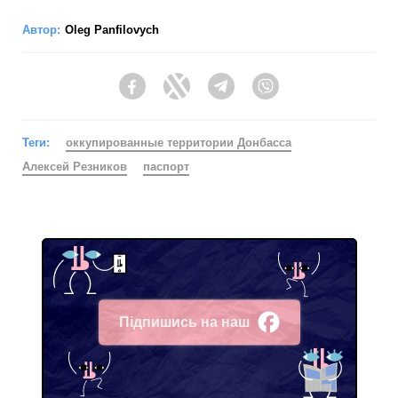
Автор:
Oleg Panfilovych
Facebook
Twitter
Telegram
Viber
Теги:
оккупированные территории Донбасса
Алексей Резников
паспорт
Підпишись на наш
Facebook