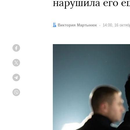
нарушила его ещ
Автор:
Виктория Мартынюк
Дата:
14:00, 16 октяб
Facebook
Twitter
Telegram
Viber