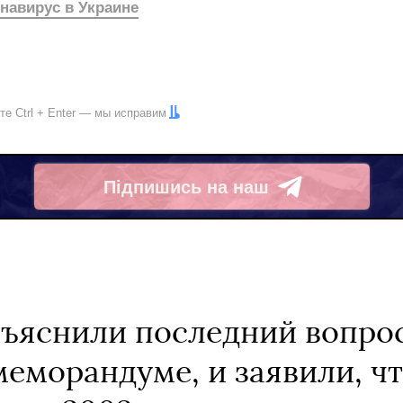
навирус в Украине
ите
Ctrl
+
Enter
— мы исправим
Підпишись на наш
Telegram
бъяснили последний вопрос
еморандуме, и заявили, чт