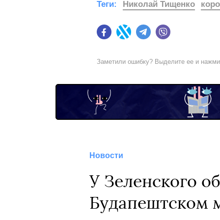
Теги:
Николай Тищенко
коро
Facebook
Twitter
Telegram
Viber
Заметили ошибку? Выделите ее и нажм
Новости
У Зеленского о
Будапештском м