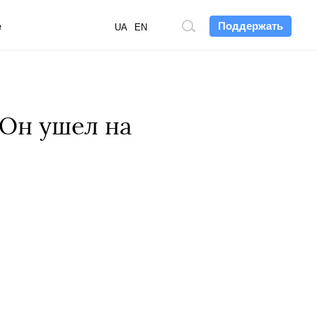
Поддержать
е
Поиск
UA
EN
по
сайту
 Он ушел на