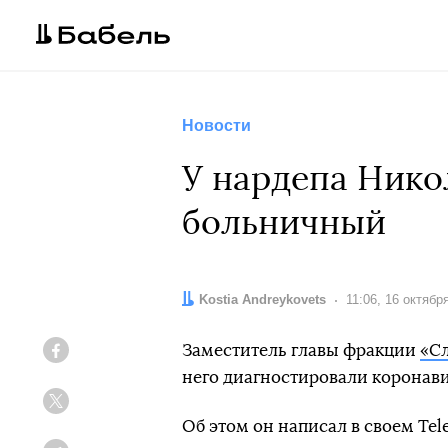
Новости
У нардепа Нико
больничный
Автор:
Kostia Andreykovets
Дата:
11:06, 16 октябр
Заместитель главы фракции
«С
Facebook
него диагностировали коронави
Twitter
Об этом он написал в своем Tel