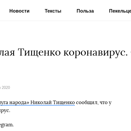
Новости
Тексты
Польза
Пекельц
лая Тищенко коронавирус.
я 2020
луга народа» Николай Тищенко
сообщил, что у
рус.
egram.