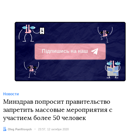
Підпишись на наш
Telegram
Новости
Минздрав попросит правительство
запретить массовые мероприятия с
участием более 50 человек
Автор:
Oleg Panfilovych
Дата:
23:57, 12 октября 2020