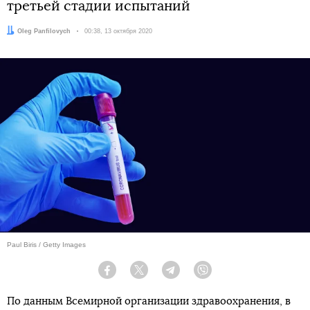
третьей стадии испытаний
Автор:
Oleg Panfilovych
Дата:
00:38, 13 октября 2020
Paul Biris / Getty Images
Facebook
Twitter
Telegram
Viber
По данным Всемирной организации здравоохранения, в