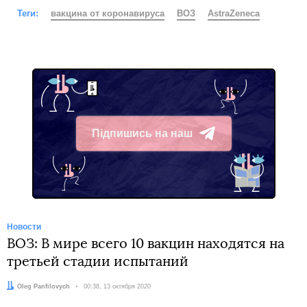
Теги:
вакцина от коронавируса
ВОЗ
AstraZeneca
Підпишись на наш
Telegram
Новости
ВОЗ: В мире всего 10 вакцин находятся на
третьей стадии испытаний
Автор:
Oleg Panfilovych
Дата:
00:38, 13 октября 2020