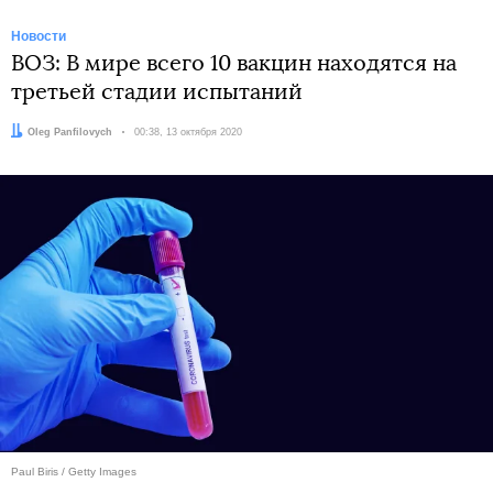
Новости
ВОЗ: В мире всего 10 вакцин находятся на
третьей стадии испытаний
Автор:
Oleg Panfilovych
Дата:
00:38, 13 октября 2020
Paul Biris / Getty Images