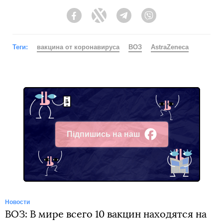
Facebook
Twitter
Telegram
Viber
Теги:
вакцина от коронавируса
ВОЗ
AstraZeneca
Підпишись на наш
Facebook
Новости
ВОЗ: В мире всего 10 вакцин находятся на