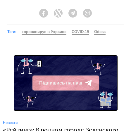
Facebook
Twitter
Telegram
Viber
Теги:
коронавирус в Украине
COVID-19
Odesa
Підпишись на наш
Telegram
Новости
«Рейтинг»: В родном городе Зеленского