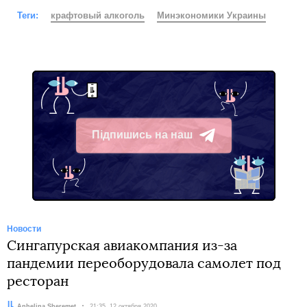
Теги:
крафтовый алкоголь
Минэкономики Украины
Підпишись на наш
Telegram
Новости
Сингапурская авиакомпания из-за
пандемии переоборудовала самолет под
ресторан
Автор:
Anhelina Sheremet
Дата:
21:35, 12 октября 2020