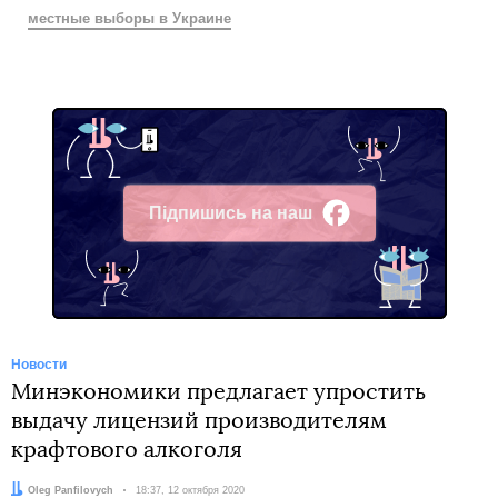
местные выборы в Украине
Підпишись на наш
Facebook
Новости
Минэкономики предлагает упростить
выдачу лицензий производителям
крафтового алкоголя
Автор:
Oleg Panfilovych
Дата:
18:37, 12 октября 2020