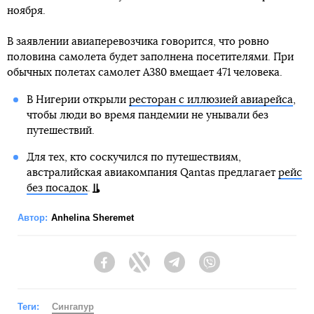
ноября.
В заявлении авиаперевозчика говорится, что ровно
половина самолета будет заполнена посетителями. При
обычных полетах самолет А380 вмещает 471 человека.
В Нигерии открыли
ресторан с иллюзией авиарейса
,
чтобы люди во время пандемии не унывали без
путешествий.
Для тех, кто соскучился по путешествиям,
австралийская авиакомпания Qantas предлагает
рейс
без посадок
.
Автор:
Anhelina Sheremet
Facebook
Twitter
Telegram
Viber
Теги:
Сингапур