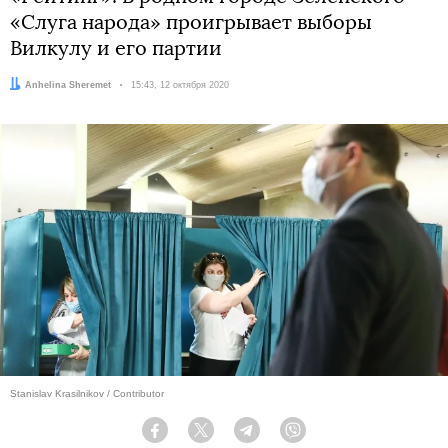
«Слуга народа» проигрывает выборы
Вилкулу и его партии
Автор:
Anhelina Sheremet
Дата:
15:43, 12 октября 2020
Stanislav Krasilnikov / Contributor
Facebook
Twitter
Telegram
Viber