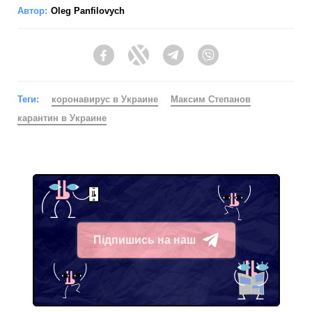
Автор:
Oleg Panfilovych
Facebook
Twitter
Telegram
Viber
Теги:
коронавирус в Украине
Максим Степанов
карантин в Украине
Підпишись на наш
Telegram