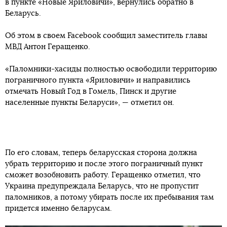
в пункте «Новые Яриловичи», вернулись обратно в
заявляют как средства родительского контроля. Другие
Беларусь.
открыто называют их инструментами слежения за
сотрудниками или даже партнерами.
Об этом в своем Facebook сообщил заместитель главы
МВД Антон Геращенко.
«Подумайте о подростках, которые переписываются всю
ночь перед важным экзаменом, о сотрудниках, которые
«Паломники-хасиды полностью освободили территорию
проводят в WhatsApp больше времени, чем следует, или
пограничного пункта «Яриловичи» и направились
даже о членах семьи и друзьях, которые задумали что-то
отмечать Новый Год в Гомель, Пинск и другие
подозрительное. Если вам необходимо об этом знать, мы
населенные пункты Беларуси», — отметил он.
можем вам помочь», — говорится в описании к одному из
таких приложений.
Шпионские средства бесплатные и имеют миллионные
По его словам, теперь беларусская сторона должна
рейтинги в Google Play. Некоторые из них дают
убрать территорию и после этого пограничный пункт
ограниченный функционал, который можно расширить
сможет возобновить работу. Геращенко отметил, что
через платные услуги. В частности журналистам издания
Украина предупреждала Беларусь, что не пропустит
удалось отследить через эти приложения активность
паломников, а потому убирать после их пребывания там
собственных аккаунтов.
придется именно беларусам.