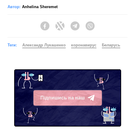
Автор:
Anhelina Sheremet
Facebook
Twitter
Telegram
Viber
Теги:
Александр Лукашенко
коронавирус
Беларусь
Підпишись на наш
Telegram