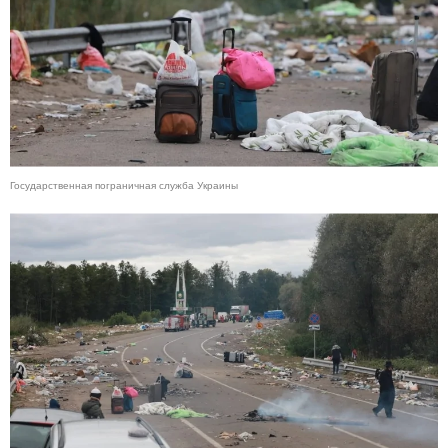
WhatsApp, отключить онлайн-индикатор по собственной
инициативе невозможно.
WhatsApp подала в суд
на израильскую компанию
NSO, обвинив ее в рассылке шпионского
программного обеспечения журналистам и
дипломатам. Ранее эта компания, которую
подозревают в причастности к убийству журналиста
Джамаля Хашогги, заявляла об
ограничении
Государственная пограничная служба Украины
использования шпионского софта
.
Исследователи кибербезопасности установили
расценки на
взлом банковских карт и аккаунтов в
соцсетях
. Дороже всего стоит взлом аккаунта почты
Gmail — $155. Взлом учетной записи Twitter и
Instagram стоит $49—55, а Facebook — $74.