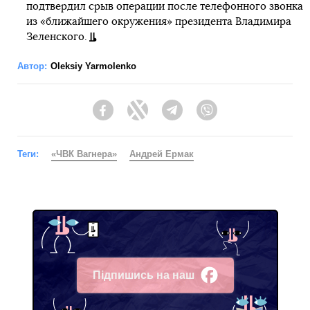
подтвердил срыв операции после телефонного звонка
из «ближайшего окружения» президента Владимира
Зеленского.
Автор:
Oleksiy Yarmolenko
Facebook
Twitter
Telegram
Viber
Теги:
«ЧВК Вагнера»
Андрей Ермак
Підпишись на наш
Facebook