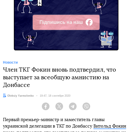
Підпишись на наш
Facebook
Новости
Член ТКГ Фокин вновь подтвердил, что
выступает за всеобщую амнистию на
Донбассе
Автор:
Oleksiy Yarmolenko
Дата:
19:47, 18 сентября 2020
Facebook
Twitter
Telegram
Viber
Первый премьер-министр и заместитель главы
украинской делегации в ТКГ по Донбассу
Витольд Фокин