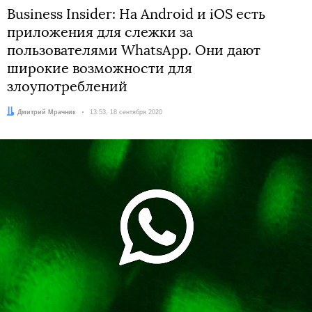
Business Insider: На Android и iOS есть
приложения для слежки за
пользователями WhatsApp. Они дают
широкие возможности для
злоупотреблений
Автор:
Дмитрий Мрачник
Дата:
13:53, 18 сентября 2020