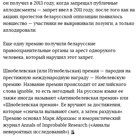
он получил в 2013 году, когда запрещал публичные
аплодисменты — запрет ввел в 2011 году, после того как на
акциях протестов беларусской оппозиции появилось
новшество — участники не выкрикивали лозунги, а только
аплодировали.
Еще одну премию получили беларусские
правоохранительные органы за арест однорукого
человека, который нарушил этот запрет.
Шнобелевская (или Игнобельская) премия — пародия на
престижную международную награду — Нобелевскую
премию. Название премии происходит от английского
слова ignoble, то есть негодный. На русском языке ее
также иногда называют «Антинобелевская премия» или
«Шнобелевская премия». Ее вручают за достижения,
которые «сначала вызывают смех, а затем раздумья».
Премию основал Марк Абрахамс и юмористический
журнал Annals of Improbable Research («Анналы
невероятных исследований»).