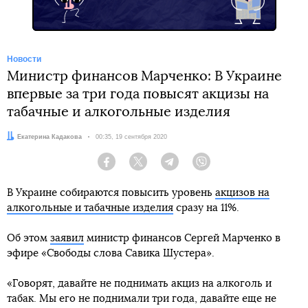
Новости
Министр финансов Марченко: В Украине
впервые за три года повысят акцизы на
табачные и алкогольные изделия
Автор:
Екатерина Кадакова
Дата:
00:35, 19 сентября 2020
Facebook
Twitter
Telegram
Viber
В Украине собираются повысить уровень
акцизов на
алкогольные и табачные изделия
сразу на 11%.
Об этом
заявил
министр финансов Сергей Марченко в
эфире «Свободы слова Савика Шустера».
«Говорят, давайте не поднимать акциз на алкоголь и
табак. Мы его не поднимали три года, давайте еще не