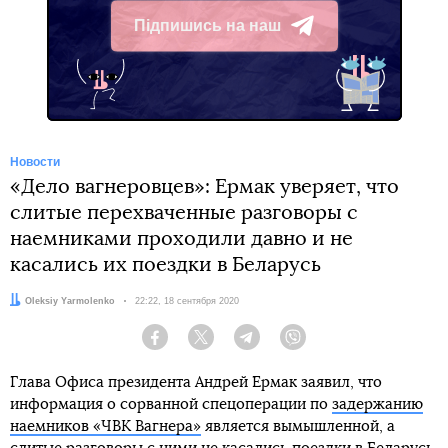
Підпишись на наш
Telegram
Новости
«Дело вагнеровцев»: Ермак уверяет, что
слитые перехваченные разговоры с
наемниками проходили давно и не
касались их поездки в Беларусь
Автор:
Oleksiy Yarmolenko
Дата:
22:22, 18 сентября 2020
Facebook
Twitter
Telegram
Viber
Глава Офиса президента Андрей Ермак заявил, что
информация о сорванной спецоперации по
задержанию
наемников «ЧВК Вагнера»
является вымышленной, а