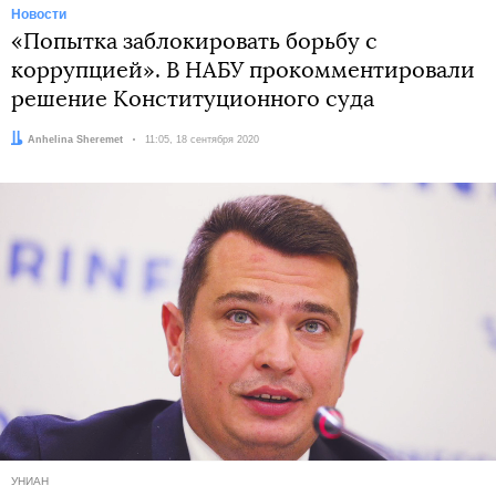
Новости
«Попытка заблокировать борьбу с
коррупцией». В НАБУ прокомментировали
решение Конституционного суда
Автор:
Anhelina Sheremet
Дата:
11:05, 18 сентября 2020
УНИАН