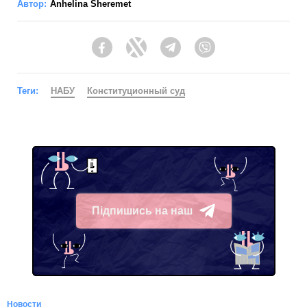
Автор:
Anhelina Sheremet
Facebook
Twitter
Telegram
Viber
Теги:
НАБУ
Конституционный суд
Підпишись на наш
Telegram
Новости