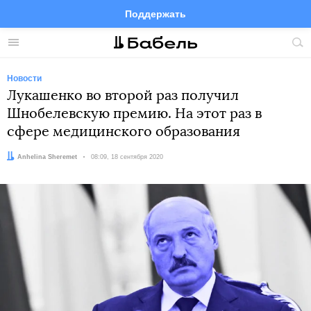
Поддержать
Facebook
Telegram
Twitter
Instagram
Меню
Пои
по
сай
Новости
Лукашенко во второй раз получил
Шнобелевскую премию. На этот раз в
сфере медицинского образования
Автор:
Anhelina Sheremet
Дата:
08:09, 18 сентября 2020