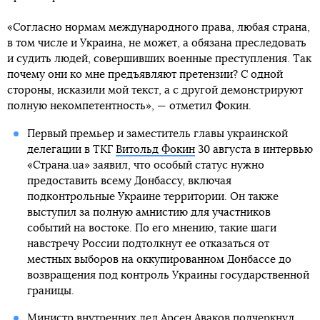
«Согласно нормам международного права, любая страна,
в том числе и Украина, не может, а обязана преследовать
и судить людей, совершивших военные преступления. Так
почему они ко мне предъявляют претензии? С одной
стороны, исказили мой текст, а с другой демонстрируют
полную некомпетентность», — отметил Фокин.
Первый премьер и заместитель главы украинской
делегации в ТКГ
Витольд Фокин
30 августа в интервью
«Страна.ua» заявил, что особый статус нужно
предоставить всему Донбассу, включая
подконтрольные Украине территории. Он также
выступил за полную амнистию для участников
событий на востоке. По его мнению, такие шаги
навстречу России подтолкнут ее отказаться от
местных выборов на оккупированном Донбассе до
возвращения под контроль Украины государственной
границы.
Министр внутренних дел
Арсен Аваков
подчеркнул,