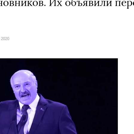
новников. Их объявили пе
а 2020