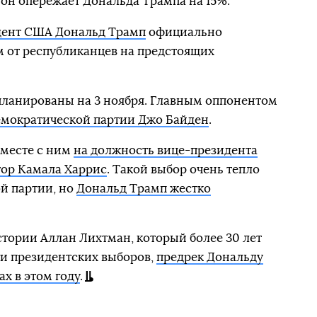
он опережает Дональда Трампа на 15%.
дент США Дональд Трамп
официально
м от республиканцев на предстоящих
ланированы на 3 ноября. Главным оппонентом
емократической партии Джо Байден
.
вместе с ним
на должность вице-президента
тор Камала Харрис
. Такой выбор очень тепло
й партии, но
Дональд Трамп жестко
тории Аллан Лихтман, который более 30 лет
ги президентских выборов,
предрек Дональду
х в этом году
.