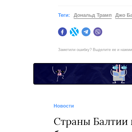
Теги:
Дональд Трамп
Джо Б
Facebook
Twitter
Telegram
Viber
Заметили ошибку? Выделите ее и нажм
Новости
Страны Балтии 