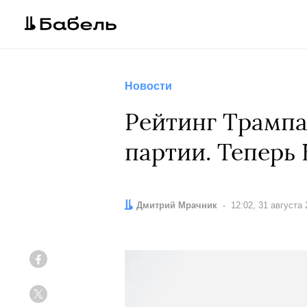
Новости
Рейтинг Трампа
партии. Теперь 
Автор:
Дмитрий Мрачник
Дата:
12:02, 31 августа
Facebook
Twitter