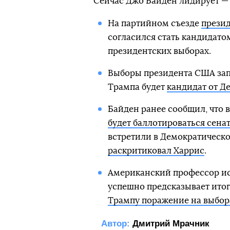
Сейчас Джо Байден лидирует — 
На партийном съезде
прези
согласился стать кандидато
президентских выборах.
Выборы президента США зап
Трампа будет
кандидат от Д
Байден ранее сообщил, что 
будет баллотироваться сена
встретили в Демократическо
раскритиковал Харрис
.
Американский профессор ис
успешно предсказывает ито
Трампу поражение на выбора
Автор:
Дмитрий Мрачник