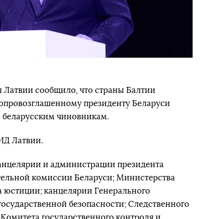
 Латвии сообщило, что страны Балтии
мопровозглашенному президенту Беларуси
9 беларусским чиновникам.
ИД Латвии.
 канцелярии и администрации президента
тельной комиссии Беларуси; Министерства
а юстиции; канцелярии Генерального
государственной безопасности; Следственного
; Комитета государственного контроля и