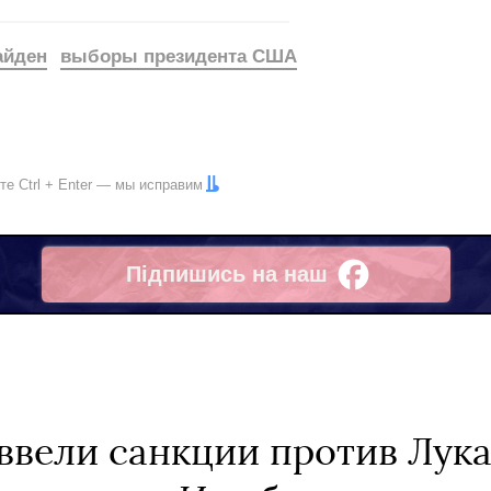
айден
выборы президента США
ите
Ctrl
+
Enter
— мы исправим
Підпишись на наш
Facebook
ввели санкции против Лука