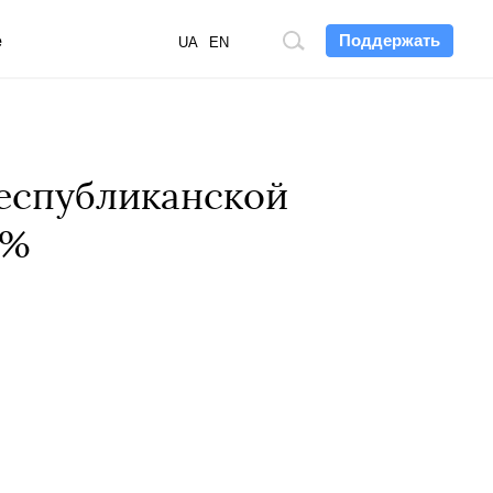
Поддержать
е
Поиск
UA
EN
по
сайту
Республиканской
5%