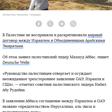
Ahmed Abu Hameeda / Unsplash
Facebook
Twitter
Telegram
Viber
В Палестине не восприняли и раскритиковали
мирный
договор между Израилем и Объединенными Арабскими
Эмиратами
.
Об этом заявил палестинский лидер Махмуд Аббас, пишет
Deutsche Welle
.
«Руководство палестинцев отвергает и осуждает
неожиданное трехстороннее заявление ОАЭ, Израиля и
США», — отметил советник палестинского лидера Набил
Абу Рудейна.
В заявлении Аббаса соглашение между Израилем и ОАЭ
названо «предательством Иерусалима, аль-Аксы и