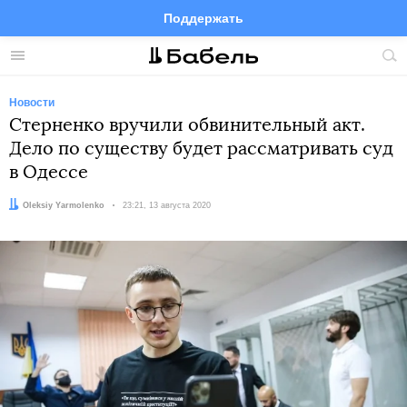
Поддержать
Facebook
Telegram
Twitter
Instagram
Меню
Пои
по
сай
Новости
Стерненко вручили обвинительный акт.
Дело по существу будет рассматривать суд
в Одессе
Автор:
Oleksiy Yarmolenko
Дата:
23:21, 13 августа 2020