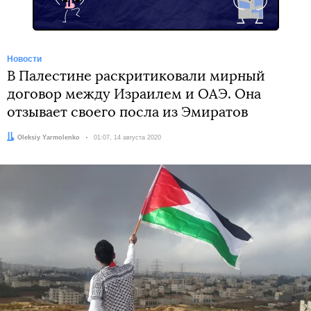
Новости
В Палестине раскритиковали мирный
договор между Израилем и ОАЭ. Она
отзывает своего посла из Эмиратов
Автор:
Oleksiy Yarmolenko
Дата:
01:07, 14 августа 2020