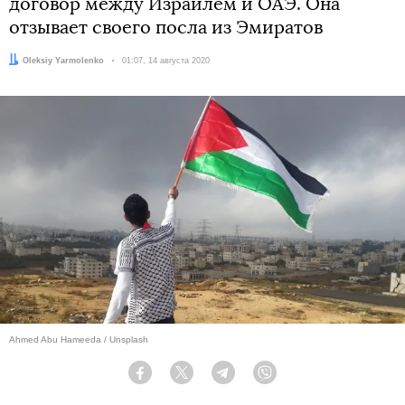
договор между Израилем и ОАЭ. Она
отзывает своего посла из Эмиратов
Автор:
Oleksiy Yarmolenko
Дата:
01:07, 14 августа 2020
Ahmed Abu Hameeda / Unsplash
Facebook
Twitter
Telegram
Viber