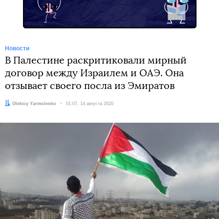
Новости
В Палестине раскритиковали мирный
договор между Израилем и ОАЭ. Она
отзывает своего посла из Эмиратов
Автор:
Oleksiy Yarmolenko
Дата:
01:07, 14 августа 2020