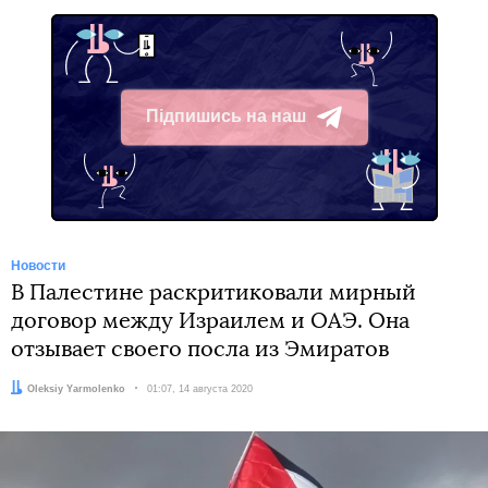
Підпишись на наш
Telegram
Новости
В Палестине раскритиковали мирный
договор между Израилем и ОАЭ. Она
отзывает своего посла из Эмиратов
Автор:
Oleksiy Yarmolenko
Дата:
01:07, 14 августа 2020