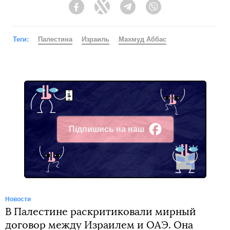
Facebook
Twitter
Telegram
Viber
Теги:
Палестина
Израиль
Махмуд Аббас
Підпишись на наш
Facebook
Новости
В Палестине раскритиковали мирный
договор между Израилем и ОАЭ. Она