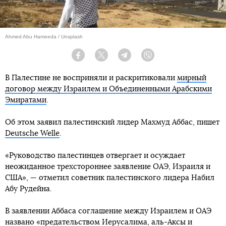
Ahmed Abu Hameeda / Unsplash
Facebook
Twitter
Telegram
Viber
В Палестине не восприняли и раскритиковали
мирный
договор между Израилем и Объединенными Арабскими
Эмиратами
.
Об этом заявил палестинский лидер Махмуд Аббас, пишет
Deutsche Welle
.
«Руководство палестинцев отвергает и осуждает
неожиданное трехстороннее заявление ОАЭ, Израиля и
США», — отметил советник палестинского лидера Набил
Абу Рудейна.
В заявлении Аббаса соглашение между Израилем и ОАЭ
названо «предательством Иерусалима, аль-Аксы и