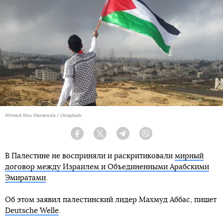
Ahmed Abu Hameeda / Unsplash
Facebook
Twitter
Telegram
Viber
В Палестине не восприняли и раскритиковали
мирный
договор между Израилем и Объединенными Арабскими
Эмиратами
.
Об этом заявил палестинский лидер Махмуд Аббас, пишет
Deutsche Welle
.