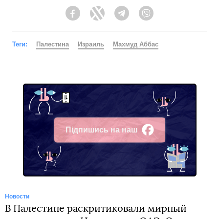
Facebook
Twitter
Telegram
Viber
Теги:
Палестина
Израиль
Махмуд Аббас
Підпишись на наш
Facebook
Новости
В Палестине раскритиковали мирный