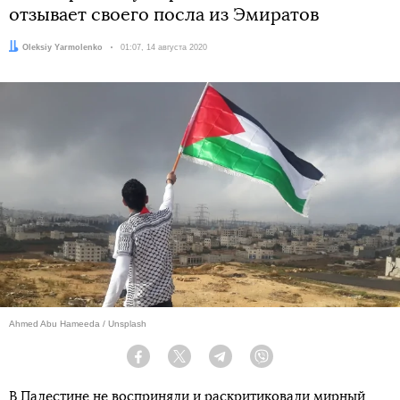
отзывает своего посла из Эмиратов
Автор:
Oleksiy Yarmolenko
Дата:
01:07, 14 августа 2020
Ahmed Abu Hameeda / Unsplash
Facebook
Twitter
Telegram
Viber
В Палестине не восприняли и раскритиковали
мирный