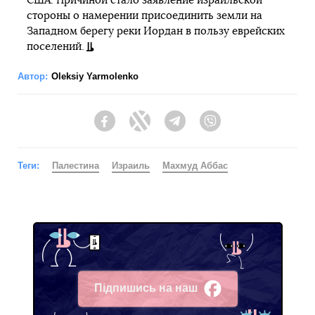
США. Причиной стало заявление израильской
стороны о намерении присоединить земли на
Западном берегу реки Иордан в пользу еврейских
поселений.
Автор:
Oleksiy Yarmolenko
Facebook
Twitter
Telegram
Viber
Теги:
Палестина
Израиль
Махмуд Аббас
Підпишись на наш
Facebook