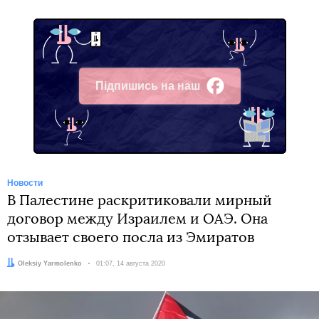
Підпишись на наш
Facebook
Новости
В Палестине раскритиковали мирный
договор между Израилем и ОАЭ. Она
отзывает своего посла из Эмиратов
Автор:
Oleksiy Yarmolenko
Дата:
01:07, 14 августа 2020