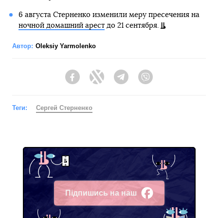
6 августа Стерненко изменили меру пресечения на
ночной домашний арест
до 21 сентября.
Автор:
Oleksiy Yarmolenko
Facebook
Twitter
Telegram
Viber
Теги:
Сергей Стерненко
Підпишись на наш
Facebook