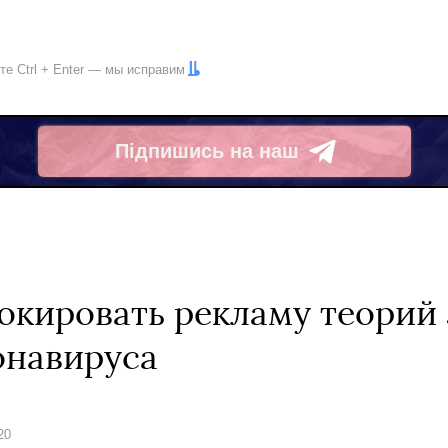
ите
Ctrl
+
Enter
— мы исправим
Підпишись на наш
Telegram
локировать рекламу теорий
онавируса
20