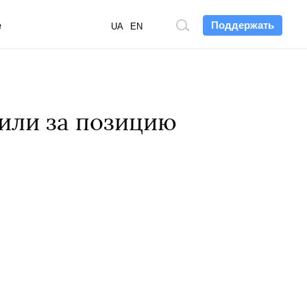
Поддержать
е
Поиск
UA
EN
по
сайту
рили за позицию