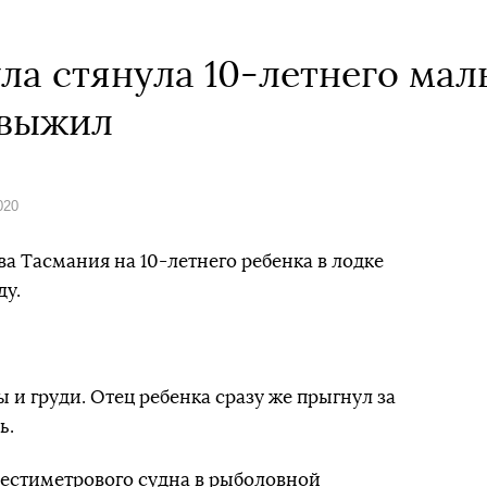
ла стянула 10-летнего мал
 выжил
020
ва Тасмания на 10-летнего ребенка в лодке
ду.
 и груди. Отец ребенка сразу же прыгнул за
ь.
шестиметрового судна в рыболовной