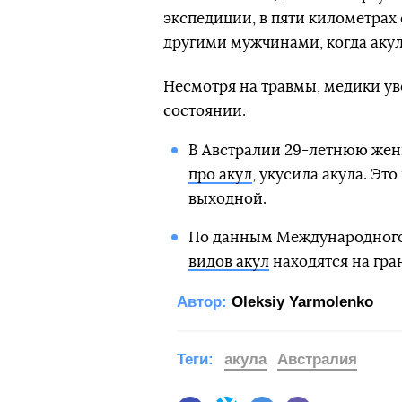
экспедиции, в пяти километрах 
другими мужчинами, когда акула
Несмотря на травмы, медики ув
состоянии.
В Австралии 29-летнюю жен
про акул
, укусила акула. Эт
выходной.
По данным Международного
видов акул
находятся на гра
Автор:
Oleksiy Yarmolenko
Теги:
акула
Австралия