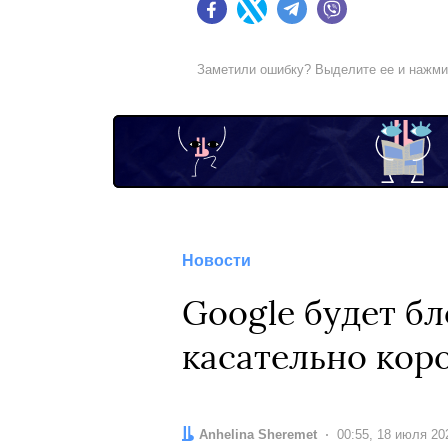
Facebook
Twitter
Telegram
Viber
Заметили ошибку? Выделите ее и нажм
Новости
Google будет б
касательно кор
Автор:
Anhelina Sheremet
Дата:
00:55, 18 июля 20