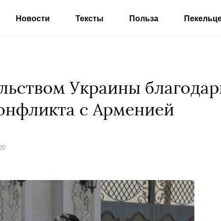
Новости
Тексты
Польза
Пекельц
ольством Украины благода
онфликта с Арменией
20