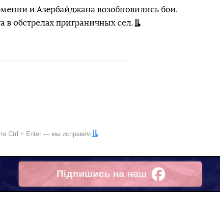
рмении и Азербайджана возобновились бои.
а в обстрелах приграничных сел.
ите
Ctrl
+
Enter
— мы исправим
Підпишись на наш
Facebook