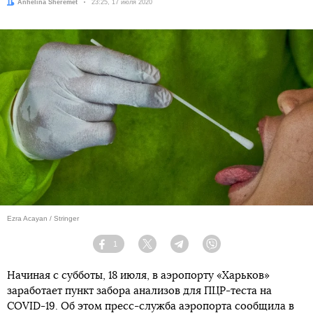
Автор:
Anhelina Sheremet
Дата:
23:25, 17 июля 2020
Ezra Acayan / Stringer
1
Facebook
Twitter
Telegram
Viber
Начиная с субботы, 18 июля, в аэропорту «Харьков»
заработает пункт забора анализов для ПЦР-теста на
COVID-19. Об этом пресс-служба аэропорта сообщила в