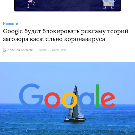
Новости
Google будет блокировать рекламу теорий
заговора касательно коронавируса
Автор:
Anhelina Sheremet
Дата:
00:55, 18 июля 2020