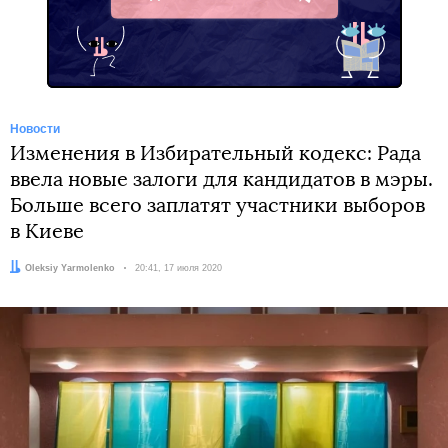
Telegram
Новости
Изменения в Избирательный кодекс: Рада
ввела новые залоги для кандидатов в мэры.
Больше всего заплатят участники выборов
в Киеве
Автор:
Oleksiy Yarmolenko
Дата:
20:41, 17 июля 2020