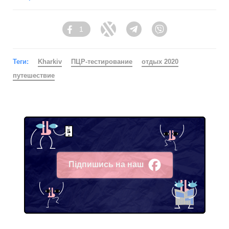
1
Facebook
Twitter
Telegram
Viber
Теги:
Kharkiv
ПЦР-тестирование
отдых 2020
путешествие
Підпишись на наш
Facebook