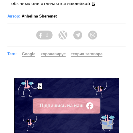
обычных они отличаются наклейкой.
Автор:
Anhelina Sheremet
2
Facebook
Twitter
Telegram
Viber
Теги:
Google
коронавирус
теория заговора
Підпишись на наш
Facebook