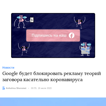
Підпишись на наш
Facebook
Новости
Google будет блокировать рекламу теорий
заговора касательно коронавируса
Автор:
Anhelina Sheremet
Дата:
00:55, 18 июля 2020