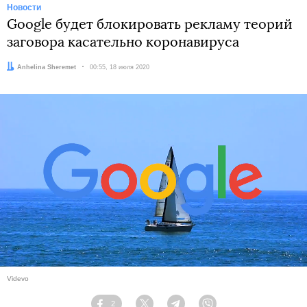
Новости
Google будет блокировать рекламу теорий
заговора касательно коронавируса
Автор:
Anhelina Sheremet
Дата:
00:55, 18 июля 2020
Videvo
2