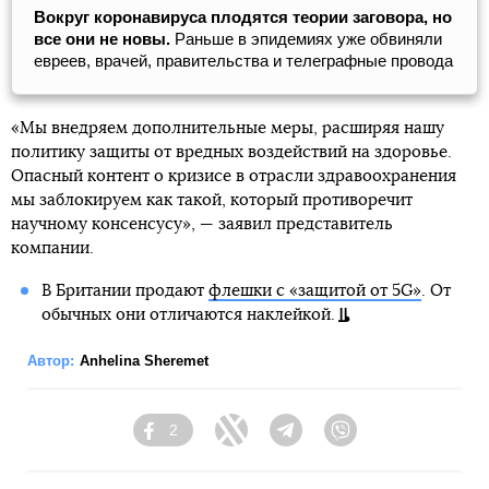
Вокруг коронавируса плодятся теории заговора, но
все они не новы.
Раньше в эпидемиях уже обвиняли
евреев, врачей, правительства и телеграфные провода
«Мы внедряем дополнительные меры, расширяя нашу
политику защиты от вредных воздействий на здоровье.
Опасный контент о кризисе в отрасли здравоохранения
мы заблокируем как такой, который противоречит
научному консенсусу», — заявил представитель
компании.
В Британии продают
флешки с «защитой от 5G»
. От
обычных они отличаются наклейкой.
Автор:
Anhelina Sheremet
2
Facebook
Twitter
Telegram
Viber