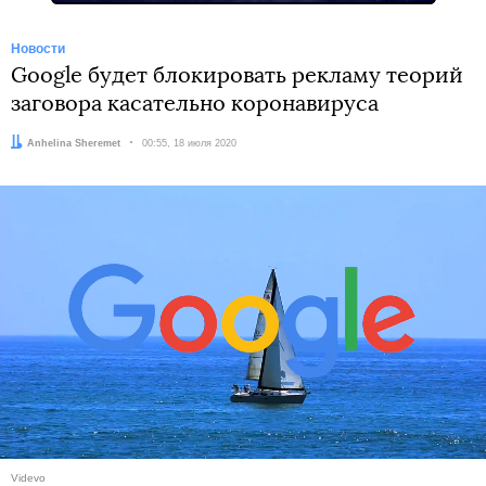
Новости
Google будет блокировать рекламу теорий
заговора касательно коронавируса
Автор:
Anhelina Sheremet
Дата:
00:55, 18 июля 2020
Videvo