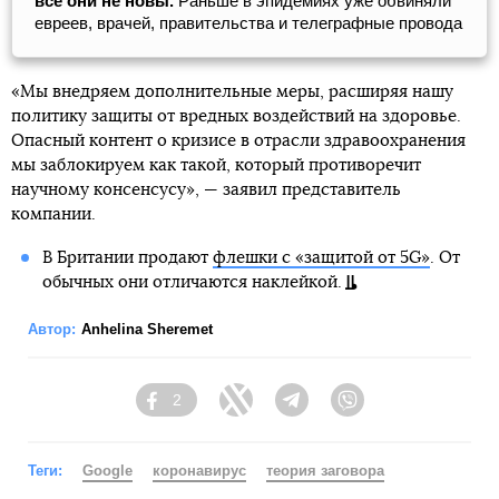
все они не новы.
Раньше в эпидемиях уже обвиняли
евреев, врачей, правительства и телеграфные провода
«Мы внедряем дополнительные меры, расширяя нашу
политику защиты от вредных воздействий на здоровье.
Опасный контент о кризисе в отрасли здравоохранения
мы заблокируем как такой, который противоречит
научному консенсусу», — заявил представитель
компании.
В Британии продают
флешки с «защитой от 5G»
. От
обычных они отличаются наклейкой.
Автор:
Anhelina Sheremet
2
Facebook
Twitter
Telegram
Viber
Теги:
Google
коронавирус
теория заговора