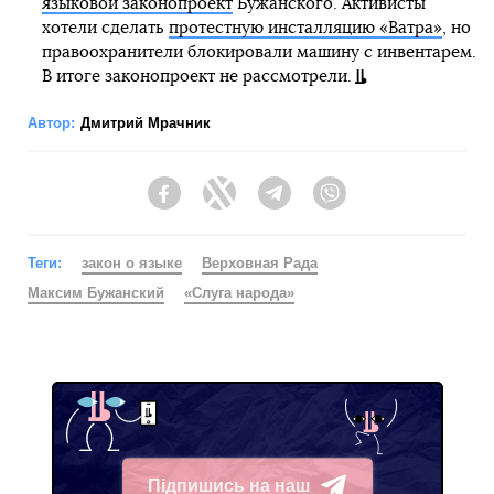
языковой законопроект
Бужанского. Активисты
хотели сделать
протестную инсталляцию «Ватра»
, но
правоохранители блокировали машину с инвентарем.
В итоге законопроект не рассмотрели.
Автор:
Дмитрий Мрачник
Facebook
Twitter
Telegram
Viber
Теги:
закон о языке
Верховная Рада
Максим Бужанский
«Слуга народа»
Підпишись на наш