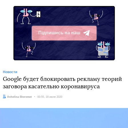
Підпишись на наш
Telegram
Новости
Google будет блокировать рекламу теорий
заговора касательно коронавируса
Автор:
Anhelina Sheremet
Дата:
00:55, 18 июля 2020