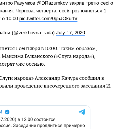
итро Разумков
@DRazumkov
закрив третю сесію
кання. Чергова, четверта, сесія розпочнеться 1
у о 10.00
pic.twitter.com/0g5JOkurhr
раїни (@verkhovna_rada)
July 17, 2020
нется 1 сентября в 10:00. Таким образом,
 Максима Бужанского («Слуга народа»),
мотрят уже осенью.
«Слуги народа» Александр Качура сообщил в
овали проведение внеочередного заседания 21