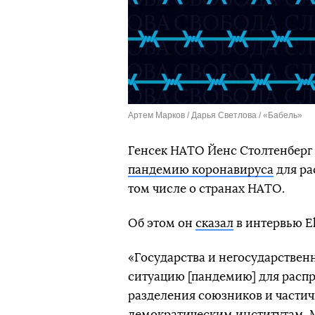
Артем Марков / Дарья Светлова / «Бабель»
Генсек НАТО Йенс Столтенберг 
пандемию коронавируса
для ра
том числе о странах НАТО.
Об этом он
сказал
в интервью El
«Государства и негосударствен
ситуацию [пандемию] для распр
разделения союзников и частич
демократическим институтам. М