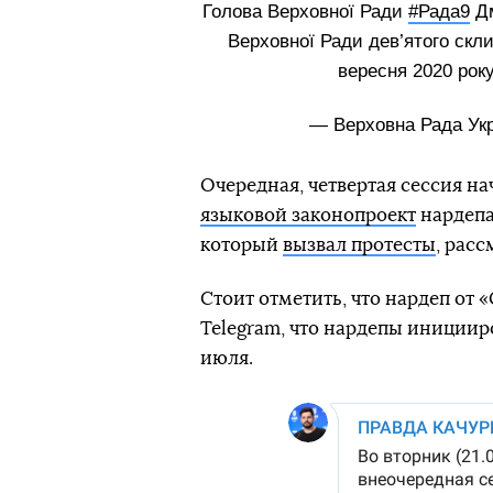
Голова Верховної Ради
#Рада9
Дм
Верховної Ради дев’ятого скли
вересня 2020 рок
— Верховна Рада Ук
Очередная, четвертая сессия нач
языковой законопроект
нардепа
который
вызвал протесты
, расс
Стоит отметить, что нардеп от 
Telegram, что нардепы инициир
июля.