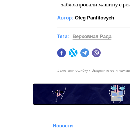
заблокировали машину с ре
Автор:
Oleg Panfilovych
Теги:
Верховная Рада
Facebook
Twitter
Telegram
Viber
Заметили ошибку? Выделите ее и нажм
Новости