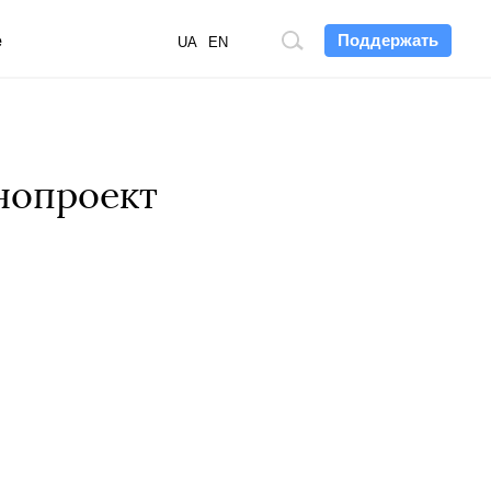
Поддержать
е
Поиск
UA
EN
по
сайту
нопроект