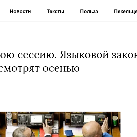
Новости
Тексты
Польза
Пекельц
вою сессию. Языковой зако
смотрят осенью