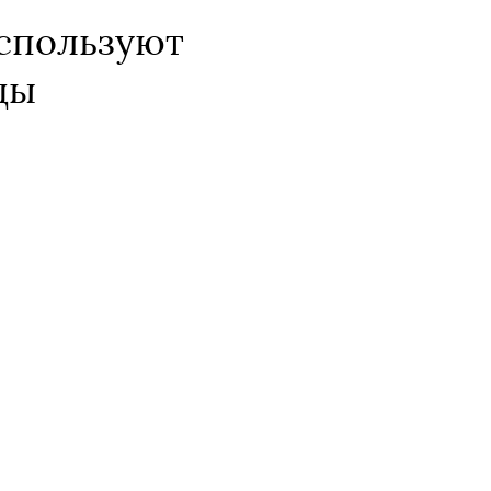
используют
ды