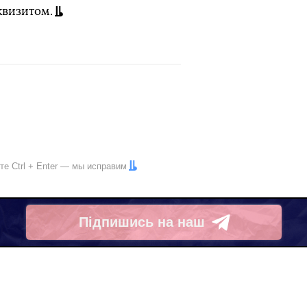
квизитом.
ите
Ctrl
+
Enter
— мы исправим
Підпишись на наш
Telegram