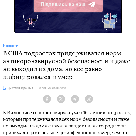
Підпишись на наш
Telegram
Новости
В США подросток придерживался норм
антикоронавирусной безопасности и даже
не выходил из дома, но все равно
инфицировался и умер
Автор:
Дмитрий Мрачник
Дата:
00:01, 20 июня 2020
Facebook
Twitter
Telegram
Viber
В Иллинойсе от коронавируса умер 16-летний подросток,
который придерживался всех норм безопасности и даже
не выходил из дома с начала пандемии, а его родители
принимали даже больше дезинфекционных мер, чем это