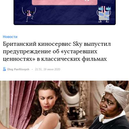
Facebook
Новости
Британский киносервис Sky выпустил
предупреждение об «устаревших
ценностях» в классических фильмах
Автор:
Oleg Panfilovych
Дата:
21:51, 19 июня 2020