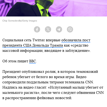
Chip Somodevilla/Getty Images
Facebook
Twitter
Telegram
Viber
Социальная сеть Twitter впервые
обозначила пост
президента США Дональда Трампа
как «средство
массовой информации, вводящее в заблуждение».
Об этом пишет
BBC
.
Президент опубликовал ролик, в котором темнокожий
ребенок убегает от белого во время игры. Видео
сопроводили поддельным титрами телеканала CNN.
Надпись на видео гласит: «Испуганный малыш убегает от
маленького расиста», после чего следуют обвинения CNN
в распространении фейковых новостей.