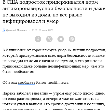
В США подросток придерживался норм
антикоронавирусной безопасности и даже
не выходил из дома, но все равно
инфицировался и умер
Автор:
Дмитрий Мрачник
Дата:
00:01, 20 июня 2020
Facebook
Twitter
Telegram
Viber
В Иллинойсе от коронавируса умер 16-летний подросток,
который придерживался всех норм безопасности и даже
не выходил из дома с начала пандемии, а его родители
принимали даже больше дезинфекционных мер, чем это
было необходимо.
Об этом
сообщает
Kaiser health news.
Парень заболел внезапно — утром ему было плохо, днем
он едва разговаривал, а вечером уже не мог стоять на
ногах и упал в ванной. Его срочно доставили в больницу,
даже не догадываясь, что причиной его состояния мог