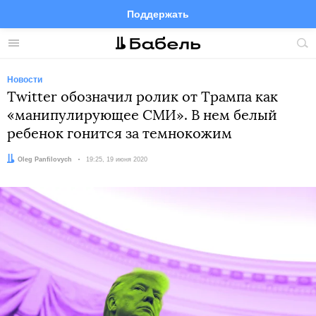
Поддержать
Facebook
Telegram
Twitter
Instagram
Меню
Пои
по
сай
Новости
Twitter обозначил ролик от Трампа как
«манипулирующее СМИ». В нем белый
ребенок гонится за темнокожим
Автор:
Oleg Panfilovych
Дата:
19:25, 19 июня 2020