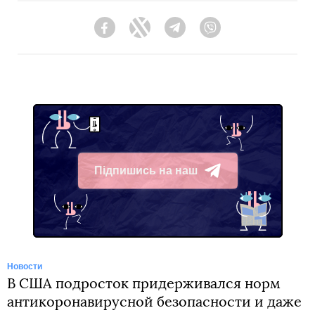
Facebook
Twitter
Telegram
Viber
Підпишись на наш
Telegram
Новости
В США подросток придерживался норм
антикоронавирусной безопасности и даже