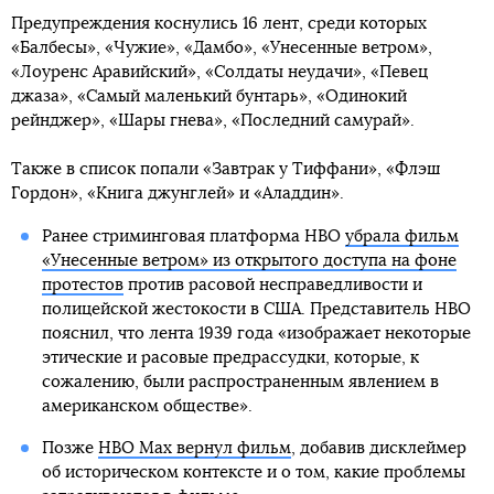
Предупреждения коснулись 16 лент, среди которых
«Балбесы», «Чужие», «Дамбо», «Унесенные ветром»,
«Лоуренс Аравийский», «Солдаты неудачи», «Певец
джаза», «Самый маленький бунтарь», «Одинокий
рейнджер», «Шары гнева», «Последний самурай».
Также в список попали «Завтрак у Тиффани», «Флэш
Гордон», «Книга джунглей» и «Аладдин».
Ранее стриминговая платформа HBO
убрала фильм
«Унесенные ветром» из открытого доступа на фоне
протестов
против расовой несправедливости и
полицейской жестокости в США. Представитель HBO
пояснил, что лента 1939 года «изображает некоторые
этические и расовые предрассудки, которые, к
сожалению, были распространенным явлением в
американском обществе».
Позже
HBO Max вернул фильм
, добавив дисклеймер
об историческом контексте и о том, какие проблемы