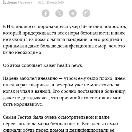
Автор:
Дмитрий Мрачник
Дата:
00:01, 20 июня 2020
Facebook
Twitter
Telegram
Viber
В Иллинойсе от коронавируса умер 16-летний подросток,
который придерживался всех норм безопасности и даже
не выходил из дома с начала пандемии, а его родители
принимали даже больше дезинфекционных мер, чем это
было необходимо.
Об этом
сообщает
Kaiser health news.
Парень заболел внезапно — утром ему было плохо, днем
он едва разговаривал, а вечером уже не мог стоять на
ногах и упал в ванной. Его срочно доставили в больницу,
даже не догадываясь, что причиной его состояния мог
быть коронавирус.
Семья Гестов была очень осмотрительной и даже
перевыполняла меры безопасности. Все члены семьи
снимали обувь перед домом и дезинфицировали ее,