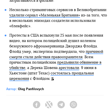
затрагиваются в фильме.
Несколько стриминговых сервисов в Великобритании
удалили сериал «Маленькая Британия»
из-за того, что
в нескольких эпизодах создатели использовали
«блекфейс».
Протесты в США вспыхнули 25 мая после появления
видео, на котором полицейский душил коленом
безоружного афроамериканца Джорджа Флойда.
Флойд умер, экспертиза подтвердила, что
причиной
смерти стали действия правоохранителя
. Всем
причастным полицейским
предъявили обвинение в
убийстве
, а Дерека Шовена
арестовали
. 9 июня в
Хьюстоне (штат Техас)
состоялась прощальная
церемония
с Флойдом.
Автор:
Oleg Panfilovych
Facebook
Twitter
Telegram
Viber