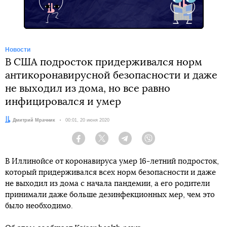
Новости
В США подросток придерживался норм
антикоронавирусной безопасности и даже
не выходил из дома, но все равно
инфицировался и умер
Автор:
Дмитрий Мрачник
Дата:
00:01, 20 июня 2020
Facebook
Twitter
Telegram
Viber
В Иллинойсе от коронавируса умер 16-летний подросток,
который придерживался всех норм безопасности и даже
не выходил из дома с начала пандемии, а его родители
принимали даже больше дезинфекционных мер, чем это
было необходимо.