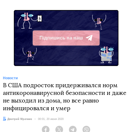
Підпишись на наш
Telegram
Новости
В США подросток придерживался норм
антикоронавирусной безопасности и даже
не выходил из дома, но все равно
инфицировался и умер
Автор:
Дмитрий Мрачник
Дата:
00:01, 20 июня 2020
Facebook
Twitter
Telegram
Viber