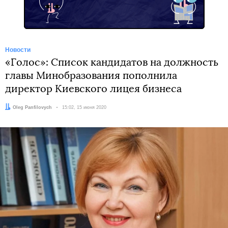
Новости
«Голос»: Список кандидатов на должность
главы Минобразования пополнила
директор Киевского лицея бизнеса
Автор:
Oleg Panfilovych
Дата:
15:02, 15 июня 2020