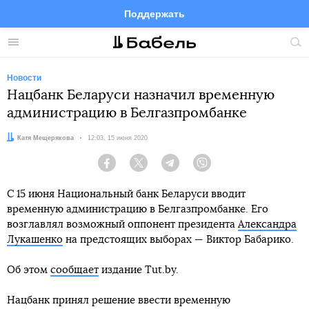
Поддержать
Facebook
Telegram
Twitter
Instagram
Меню
Пои
по
сай
Новости
Нацбанк Беларуси назначил временную
администрацию в Белгазпромбанке
Автор:
Катя Мещерякова
Дата:
12:03, 15 июня 2020
Facebook
Twitter
Telegram
Viber
С 15 июня Национальный банк Беларуси вводит
временную администрацию в Белгазпромбанке. Его
возглавлял возможный оппонент президента
Александра
Лукашенко
на предстоящих выборах — Виктор Бабарико.
Об этом
сообщает
издание Tut.by.
Нацбанк принял решение ввести временную