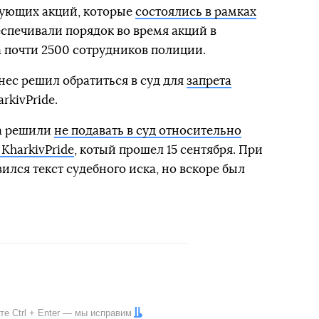
вующих акций, которые
состоялись в рамках
еспечивали порядок во время акций в
 почти 2500 сотрудников полиции.
ес решил обратиться в суд для
запрета
rkivPride.
ва решили
не подавать в суд относительно
 KharkivPride
, котый прошел 15 сентября. При
вился текст судебного иска, но вскоре был
ите
Ctrl
+
Enter
— мы исправим