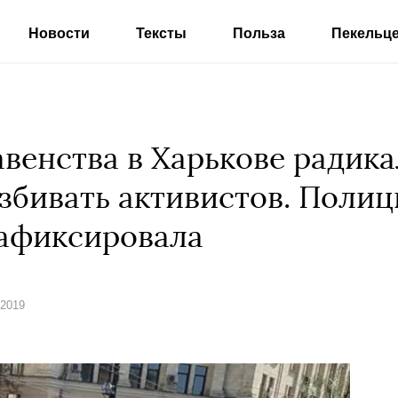
Новости
Тексты
Польза
Пекельц
венства в Харькове радик
избивать активистов. Полиц
зафиксировала
 2019