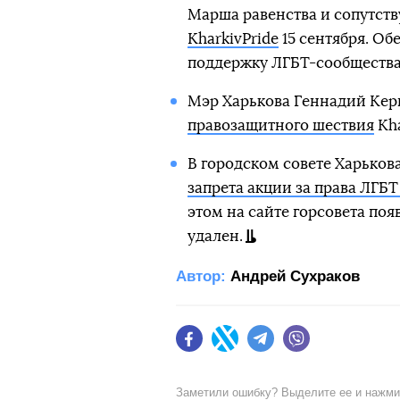
Марша равенства и сопутст
KharkivPride
15 сентября. Об
поддержку ЛГБТ-сообщества
Мэр Харькова Геннадий Керн
правозащитного шествия
Kha
В городском совете Харько
запрета акции за права ЛГБТ
этом на сайте горсовета поя
удален.
Автор:
Андрей Сухраков
Facebook
Twitter
Telegram
Viber
Заметили ошибку? Выделите ее и нажм