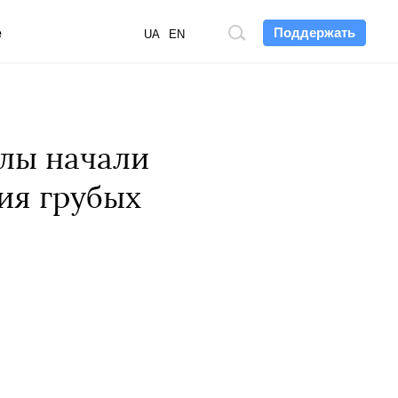
Поддержать
е
Поиск
UA
EN
по
сайту
алы начали
ия грубых