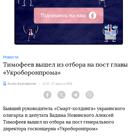
Підпишись на наш
Facebook
Новости
Тимофеев вышел из отбора на пост главы
«Укроборонпрома»
Автор:
Kostia Andreykovets
Дата:
21:57, 27 августа 2019
Facebook
Twitter
Telegram
Viber
Бывший руководитель «Смарт-холдинга» украинского
олигарха и депутата Вадима Новинского Алексей
Тимофеев вышел из отбора на пост генерального
директора госконцерна «Укроборонпром».