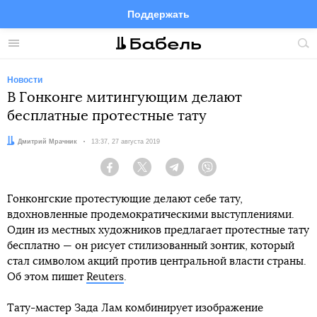
Поддержать
Facebook
Telegram
Twitter
Instagram
Меню
Пои
по
сай
Новости
В Гонконге митингующим делают
бесплатные протестные тату
Автор:
Дмитрий Мрачник
Дата:
13:37, 27 августа 2019
Facebook
Twitter
Telegram
Viber
Гонконгские протестующие делают себе тату,
вдохновленные продемократическими выступлениями.
Один из местных художников предлагает протестные тату
бесплатно — он рисует стилизованный зонтик, который
стал символом акций против центральной власти страны.
Об этом пишет
Reuters
.
Тату-мастер Зада Лам комбинирует изображение