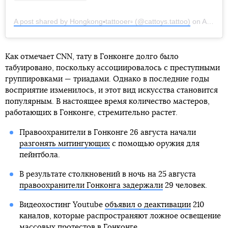
A post shared by Hongkong▪️tattooer▫️ (@cattoys.tattoo)
on
Aug 15, 2019 at 4:23am PDT
Как отмечает CNN, тату в Гонконге долго было
табуировано, поскольку ассоциировалось с преступными
группировками — триадами. Однако в последние годы
восприятие изменилось, и этот вид искусства становится
популярным. В настоящее время количество мастеров,
работающих в Гонконге, стремительно растет.
Правоохранители в Гонконге 26 августа начали
разгонять митингующих
с помощью оружия для
пейнтбола.
В результате столкновений в ночь на 25 августа
правоохранители Гонконга задержали
29 человек.
Видеохостинг Youtube
объявил о деактивации
210
каналов, которые распространяют ложное освещение
массовых протестов в Гонконге.