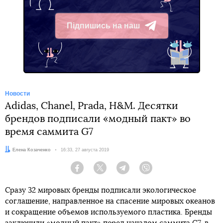
Підпишись на наш
Telegram
Новости
Adidas, Chanel, Prada, H&M. Десятки
брендов подписали «модный пакт» во
время саммита G7
Автор:
Елена Козаченко
Дата:
16:33, 27 августа 2019
Facebook
Twitter
Telegram
Viber
Сразу 32 мировых бренды подписали экологическое
соглашение, направленное на спасение мировых океанов
и сокращение объемов используемого пластика. Бренды