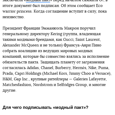
заключили «
модный пакт
» перед началом саммита G7, в
итоге документ был подписан. Об этом сообщает Есо
warrior princess. Когда соглашение вступит в силу, пока
неизвестно.
Президент Франции Эмманюэль Макрон поручил
генеральному директору Kering (группа, владеющая
такими модными брендами, как Gucci, Saint Laurent,
Alexander McQueen и не только) Франсуа-Анри Пино
собрать коалицию из ведущих мировых модных
компаний, которые бы совместно взялись за исполнение
обязательств пакта. Защищать планету от загрязнения
согласилась Adidas, Chanel, Burberry, Hermès, Nike, Puma,
Prada, Capri Holdings (Michael Kors, Jimmy Choo и Versace),
H&M, Gap Inc., крупные ритейлеры — Galeries Lafayette,
Matchesfashion, Nordstrom и Selfridges Group, и многие
другие.
Для чего подписывать «модный пакт»?