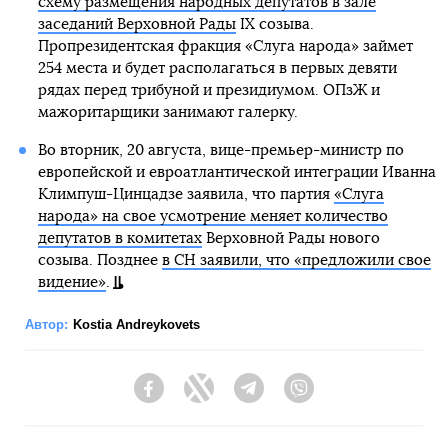
схему размещения народных депутатов в зале
заседаний Верховной Рады
IX созыва.
Пропрезидентская фракция «Слуга народа» займет
254 места и будет располагаться в первых девяти
рядах перед трибуной и президиумом. ОПзЖ и
мажоритарщики занимают галерку.
Во вторник, 20 августа, вице-премьер-министр по
европейской и евроатлантической интеграции Иванна
Климпуш-Цинцадзе заявила, что партия
«Слуга
народа» на свое усмотрение меняет количество
депутатов в комитетах
Верховной Рады нового
созыва. Позднее
в СН заявили, что «предложили свое
видение»
.
Автор:
Kostia Andreykovets
Facebook
Twitter
Telegram
Viber