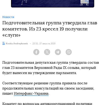
Новости
Подготовительная группа утвердила глав
комитетов. Из 23 кресел 19 получили
«слуги»
Автор:
Kostia Andreykovets
Дата:
22:52, 27 августа 2019
Facebook
Twitter
Telegram
Viber
Подготовительная депутатская группа утвердила состав
глав 23 комитетов Верховной Рады IX созыва, который
будет вынесен на утверждение парламента.
Соответствующее решение группа приняла после
продолжительных консультаций на своем заседании,
пишет
Интерфакс-Украина
.
Комитет по вопросам антикоррупционной политики