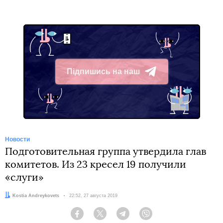
Підпишись на наш
Telegram
Новости
Подготовительная группа утвердила глав
комитетов. Из 23 кресел 19 получили
«слуги»
Автор:
Kostia Andreykovets
Дата:
22:52, 27 августа 2019
Facebook
Twitter
Telegram
Viber