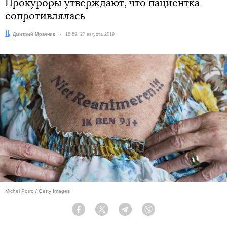
Прокуроры утверждают, что пациентка
сопротивлялась
Автор:
Дмитрий Мрачник
Дата:
18:59, 27 августа 2019
Michel Porro / Getty Images
Facebook
Twitter
Telegram
Viber