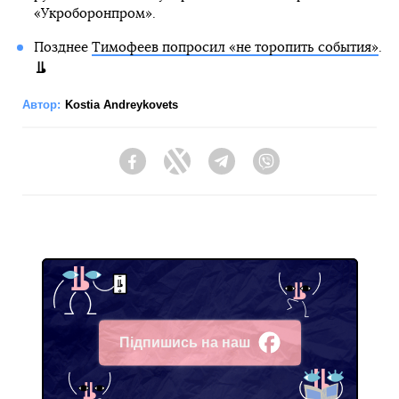
«Укроборонпром».
Позднее
Тимофеев попросил «не торопить события»
.
Автор:
Kostia Andreykovets
Facebook
Twitter
Telegram
Viber
Підпишись на наш
Facebook