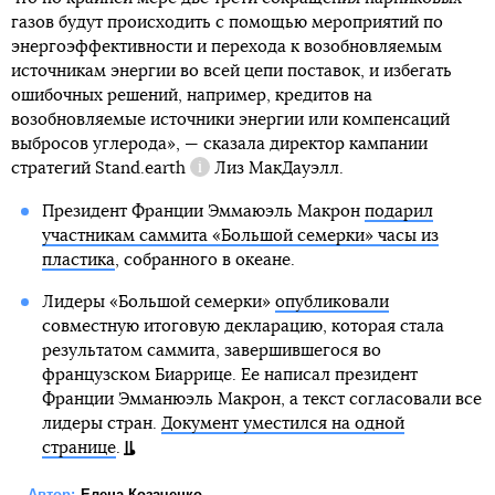
газов будут происходить с помощью мероприятий по
энергоэффективности и перехода к возобновляемым
источникам энергии во всей цепи поставок, и избегать
ошибочных решений, например, кредитов на
возобновляемые источники энергии или компенсаций
выбросов углерода», — сказала директор кампании
стратегий
Stand.earth
Лиз МакДауэлл.
Справка
Президент Франции Эммаюэль Макрон
подарил
участникам саммита «Большой семерки» часы из
пластика
, собранного в океане.
Лидеры «Большой семерки»
опубликовали
совместную итоговую декларацию, которая стала
результатом саммита, завершившегося во
французском Биаррице. Ее написал президент
Франции Эмманюэль Макрон, а текст согласовали все
лидеры стран.
Документ уместился на одной
странице
.
Автор:
Елена Козаченко