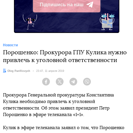
Підпишись на наш
Telegram
Новости
Порошенко: Прокурора ГПУ Кулика нужно
привлечь к уголовной ответственности
Автор:
Oleg Panfilovych
Дата:
23:47, 11 апреля 2019
Facebook
Twitter
Telegram
Viber
Прокурора Генеральной прокуратуры Константина
Кулика необходимо привлечь к уголовной
ответственности. Об этом заявил президент Петр
Порошенко в эфире телеканала «1+1».
Кулик в эфире телеканала заявил о том, что Порошенко