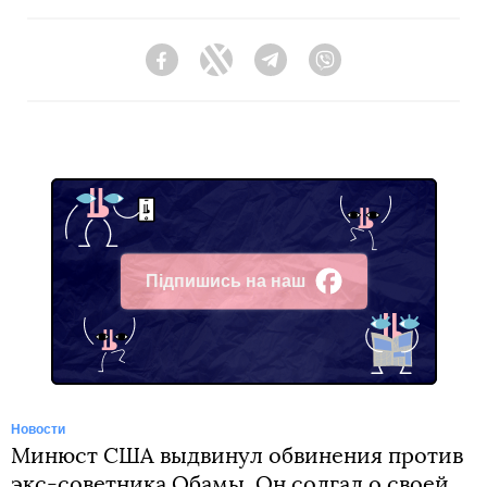
Facebook
Twitter
Telegram
Viber
Підпишись на наш
Facebook
Новости
Минюст США выдвинул обвинения против
экс-советника Обамы. Он солгал о своей