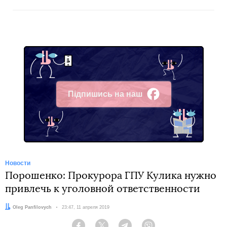
Підпишись на наш
Facebook
Новости
Порошенко: Прокурора ГПУ Кулика нужно
привлечь к уголовной ответственности
Автор:
Oleg Panfilovych
Дата:
23:47, 11 апреля 2019