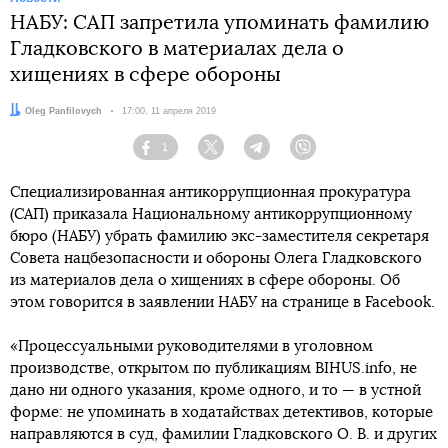
НАБУ: САП запретила упоминать фамилию
Гладковского в материалах дела о
хищениях в сфере обороны
Автор:
Oleg Panfilovych
Дата:
17:00, 11 апреля 2019
1
Facebook
Twitter
Telegram
Viber
Специализированная антикоррупционная прокуратура
(САП) приказала Национальному антикоррупционному
бюро (НАБУ) убрать фамилию экс-заместителя секретаря
Совета нацбезопасности и обороны Олега Гладковского
из материалов дела о хищениях в сфере обороны. Об
этом говорится в заявлении НАБУ на странице в Facebook.
«Процессуальными руководителями в уголовном
производстве, открытом по публикациям BIHUS.info, не
дано ни одного указания, кроме одного, и то — в устной
форме: не упоминать в ходатайствах детективов, которые
направляются в суд, фамилии Гладковского О. В. и других