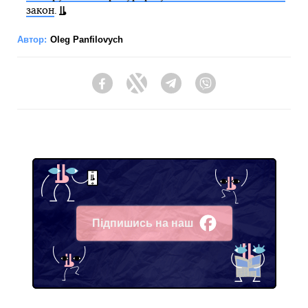
закон
.
Автор:
Oleg Panfilovych
Facebook
Twitter
Telegram
Viber
Підпишись на наш
Facebook