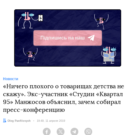
Підпишись на наш
Telegram
Новости
«Ничего плохого о товарищах детства не
скажу». Экс-участник «Студии «Квартал
95» Манжосов объяснил, зачем собирал
пресс-конференцию
Автор:
Oleg Panfilovych
Дата:
19:49, 11 апреля 2019
Facebook
Twitter
Telegram
Viber