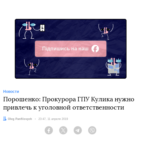
Підпишись на наш
Facebook
Новости
Порошенко: Прокурора ГПУ Кулика нужно
привлечь к уголовной ответственности
Автор:
Oleg Panfilovych
Дата:
23:47, 11 апреля 2019
Facebook
Twitter
Telegram
Viber