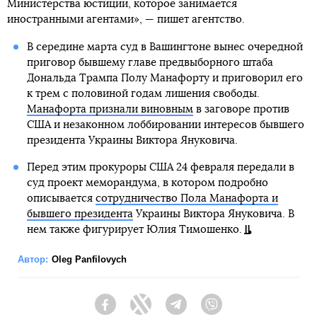
Министерства юстиции, которое занимается
иностранными агентами», — пишет агентство.
В середине марта суд в Вашингтоне вынес очередной
приговор бывшему главе предвыборного штаба
Дональда Трампа Полу Манафорту и приговорил его
к трем с половиной годам лишения свободы.
Манафорта признали виновным
в заговоре против
США и незаконном лоббировании интересов бывшего
президента Украины Виктора Януковича.
Перед этим прокуроры США 24 февраля передали в
суд проект меморандума, в котором подробно
описывается
сотрудничество Пола Манафорта и
бывшего президента
Украины Виктора Януковича. В
нем также фигурирует Юлия Тимошенко.
Автор:
Oleg Panfilovych
Facebook
Twitter
Telegram
Viber