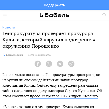
Поддержать
Facebook
Telegram
Twitter
Instagram
Меню
Пои
по
сай
Новости
Генпрокуратура проверяет прокурора
Кулика, который «вручил подозрения»
окружению Порошенко
Автор:
Елена Мельник
Дата:
14:06, 11 апреля 2019
Facebook
Twitter
Telegram
Viber
Генеральная инспекция Генпрокуратуры проверяет, не
нарушил ли своими действиями закон прокурор
Константин Кулик. Сейчас ему запрещено разглашать
тайны следствия по делу олигарха Сергея Курченко. Об
этом сообщает
пресс-секретарь ГПУ Андрей Лысенко
.
«В соответствии с этим прокурор Кулик выведен из