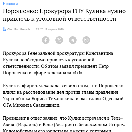
Новости
Порошенко: Прокурора ГПУ Кулика нужно
привлечь к уголовной ответственности
Автор:
Oleg Panfilovych
Дата:
23:47, 11 апреля 2019
Facebook
Twitter
Telegram
Viber
Прокурора Генеральной прокуратуры Константина
Кулика необходимо привлечь к уголовной
ответственности. Об этом заявил президент Петр
Порошенко в эфире телеканала «1+1».
Кулик в эфире телеканала заявил о том, что Порошенко
влиял на расследование дел против главы правления
Укрсоцбанка Бориса Тимонькина и экс-главы Одесской
ОГА Михеила Саакашвили.
Президент в ответ заявил, что Кулик встречался в Тель-
Авиве (Израиль) и Вене (Австрия) с бизнесменом Игорем
Коломойским и его юристами, вместе с которыми