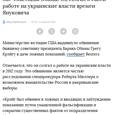
работе на украинские власти времен
Януковича
Автор:
Oleg Panfilovych
Дата:
22:19, 11 апреля 2019
Facebook
Twitter
Telegram
Viber
Министерство юстиции США выдивнуло обвинения
бывшему советнику президента Барака Обамы Грегу
Крэйгу в даче ложных показаний,
сообщает
Reuters.
Отмечается, что он солгал о работе на украинские власти
в 2012 году. Это обвинение является частью
расследования спецпрокурора Роберта Мюллера о
возможном вмешательстве России в американские
выборы.
«Крэйг был обвинен в ложных и вводящих в заблуждение
показаниях путем умышленной фальсификации и
сокрытии существенных фактов от подразделения