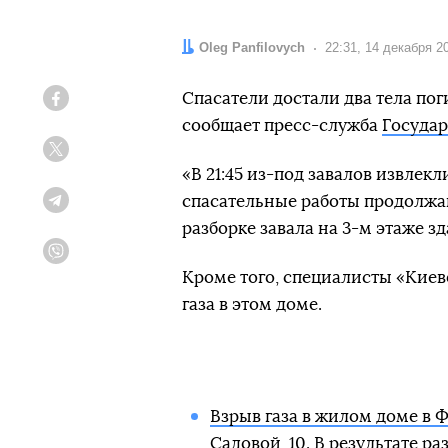
Автор:
Oleg Panfilovych
Дата:
22:31, 14 декабря 2
Спасатели достали два тела по
Facebook
сообщает пресс-служба
Госуда
Twitter
«В 21:45 из-под завалов извлек
спасательные работы продолжа
Telegram
разборке завала на 3-м этаже з
Viber
Кроме того, специалисты «Кие
газа в этом доме.
Взрыв газа в жилом доме в 
Садовой, 10. В результате р