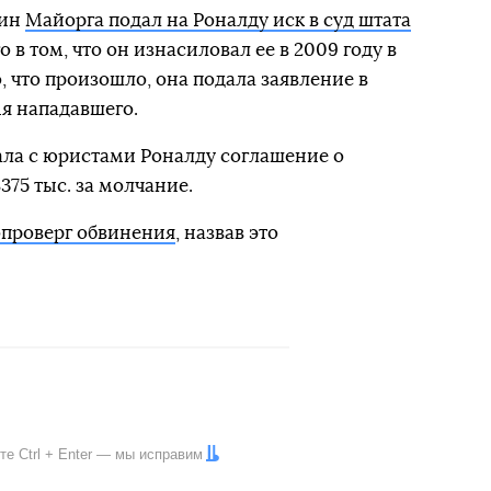
рин
Майорга подал на Роналду иск в суд штата
о в том, что он изнасиловал ее в 2009 году в
о, что произошло, она подала заявление в
я нападавшего.
ала с юристами Роналду соглашение о
75 тыс. за молчание.
опроверг обвинения
, назвав это
ите
Ctrl
+
Enter
— мы исправим