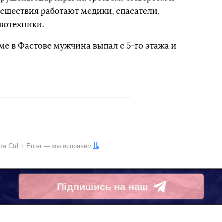
исшествия работают медики, спасатели,
вотехники.
ме в Фастове мужчина выпал с 5-го этажа и
ите
Ctrl
+
Enter
— мы исправим
Підпишись на наш
Telegram