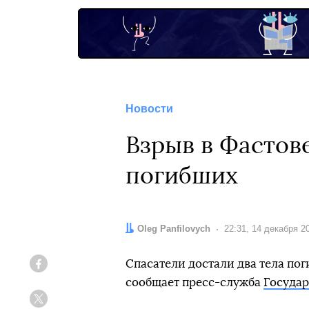
Новости
Взрыв в Фастове
погибших
Автор:
Oleg Panfilovych
Дата:
22:31, 14 декабря 2
Спасатели достали два тела по
Facebook
сообщает пресс-служба
Госуда
Twitter