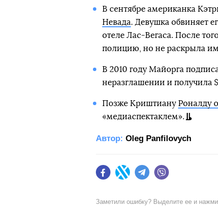
В сентябре американка Кэт
Невада
. Девушка обвиняет ег
отеле Лас-Вегаса. После тог
полицию, но не раскрыла им
В 2010 году Майорга подпис
неразглашении и получила $3
Позже Криштиану
Роналду 
«медиаспектаклем».
Автор:
Oleg Panfilovych
Facebook
Twitter
Telegram
Viber
Заметили ошибку? Выделите ее и нажм