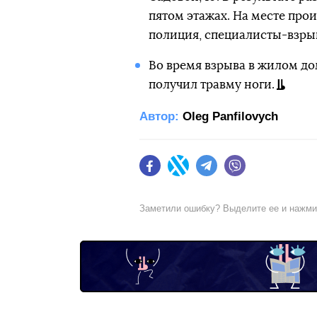
пятом этажах. На месте про
полиция, специалисты-взры
Во время взрыва в жилом до
получил травму ноги.
Автор:
Oleg Panfilovych
Facebook
Twitter
Telegram
Viber
Заметили ошибку? Выделите ее и нажм