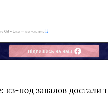
ите
Ctrl
+
Enter
— мы исправим
Підпишись на наш
Facebook
: из-под завалов достали т