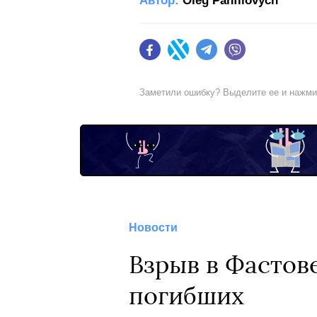
Автор:
Oleg Panfilovych
Facebook
Twitter
Telegram
Viber
Заметили ошибку? Выделите ее и нажм
Новости
Взрыв в Фастове
погибших