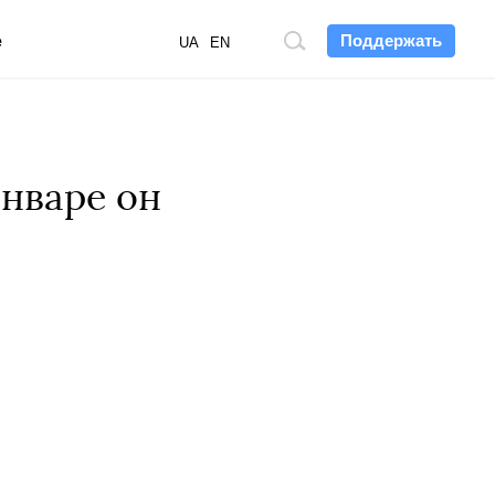
Поддержать
е
Поиск
UA
EN
по
сайту
январе он