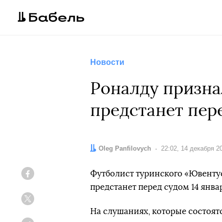
Новости
Роналду признал
предстанет пер
Автор:
Oleg Panfilovych
Дата:
22:02, 14 декабря 2
Футболист туринского «Ювенту
Facebook
предстанет перед судом 14 янва
Twitter
На слушаниях, которые состоят