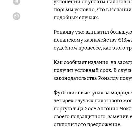
уклонении от уплаты налогов на
Telegram
тюрьмы условно, что в Испании
подобных случаях.
Viber
Роналду уже выплатил большую ч
испанскому казначейству €13,4 
судебном процессе, как этого т
Как сообщает издание, на засе
получит условный срок. В случ
законодательства Роналду пол
Футболист выступал за мадридск
четырех случаях налогового мош
португальца Хосе Антонио Чокл
своего подзащитного, заменив е
отклонил это предложение.