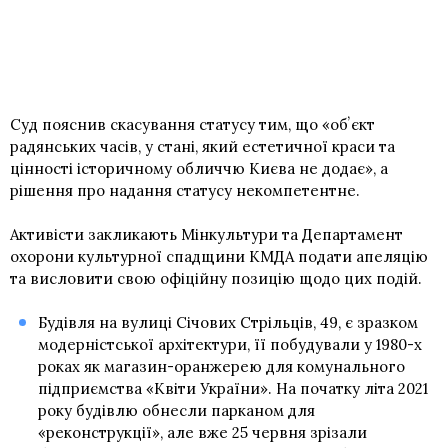
Суд пояснив скасування статусу тим, що «обʼєкт
радянських часів, у стані, який естетичної краси та
цінності історичному обличчю Києва не додає», а
рішення про надання статусу некомпетентне.
Активісти закликають Мінкультури та Департамент
охорони культурної спадщини КМДА подати апеляцію
та висловити свою офіційну позицію щодо цих подій.
Будівля на вулиці Січових Стрільців, 49, є зразком
модерністської архітектури, її побудували у 1980-х
роках як магазин-оранжерею для комунального
підприємства «Квіти України». На початку літа 2021
року будівлю обнесли парканом для
«реконструкції», але вже 25 червня зрізали