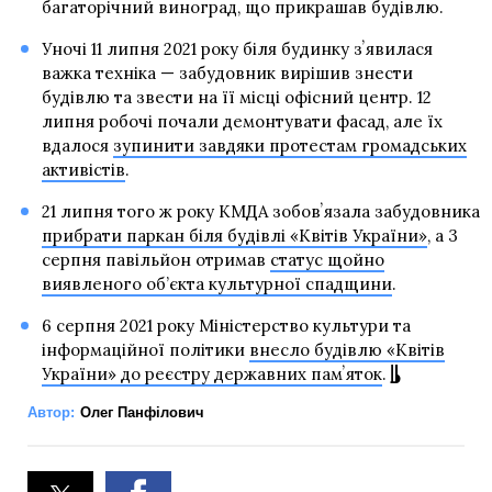
багаторічний виноград, що прикрашав будівлю.
Уночі 11 липня 2021 року біля будинку зʼявилася
важка техніка — забудовник вирішив знести
будівлю та звести на її місці офісний центр. 12
липня робочі почали демонтувати фасад, але їх
вдалося
зупинити завдяки протестам громадських
активістів
.
21 липня того ж року КМДА зобовʼязала забудовника
прибрати паркан біля будівлі «Квітів України»
, а 3
серпня павільйон отримав
статус щойно
виявленого об’єкта культурної спадщини
.
6 серпня 2021 року Міністерство культури та
інформаційної політики
внесло будівлю «Квітів
України» до реєстру державних памʼяток
.
Автор:
Олег Панфілович