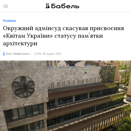
Меню
Новини
Окружний адмінсуд скасував присвоєння
«Квітам України» статусу памʼятки
архітектури
Автор:
Дата:
Олег Панфілович
13:04, 06 грудня 2022