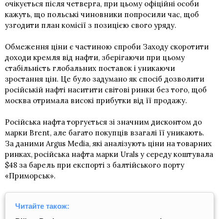
очікується після четверга, при цьому офіційні особи
кажуть, що польські чиновники попросили час, щоб
узгодити план комісії з позицією свого уряду.
Обмеження ціни є частиною спроби Заходу скоротити
доходи кремля від нафти, зберігаючи при цьому
стабільність глобальних поставок і уникаючи
зростання цін. Це було задумано як спосіб дозволити
російській нафті наситити світові ринки без того, щоб
москва отримала високі прибутки від її продажу.
Російська нафта торгується зі значним дисконтом до
марки Brent, але багато покупців взагалі її уникають.
За даними Argus Media, які аналізують ціни на товарних
ринках, російська нафта марки Urals у середу коштувала
$48 за барель при експорті з балтійського порту
«Приморськ».
Читайте також: