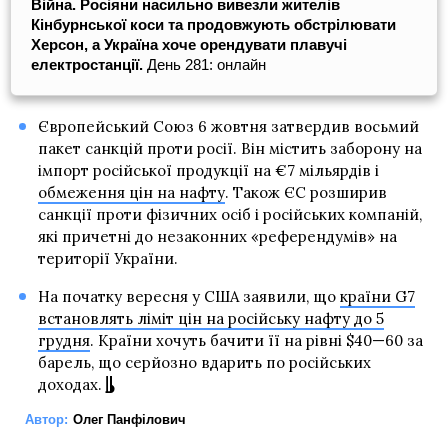
Війна. Росіяни насильно вивезли жителів
Кінбурнської коси та продовжують обстрілювати
Херсон, а Україна хоче орендувати плавучі
електростанції.
День 281: онлайн
Європейський Союз 6 жовтня затвердив восьмий
пакет санкцій проти росії. Він містить заборону на
імпорт російської продукції на €7 мільярдів і
обмеження цін на нафту
. Також ЄС розширив
санкції проти фізичних осіб і російських компаній,
які причетні до незаконних «референдумів» на
території України.
На початку вересня у США заявили, що
країни G7
встановлять ліміт цін на російську нафту до 5
грудня
. Країни хочуть бачити її на рівні $40—60 за
барель, що серйозно вдарить по російських
доходах.
Автор:
Олег Панфілович