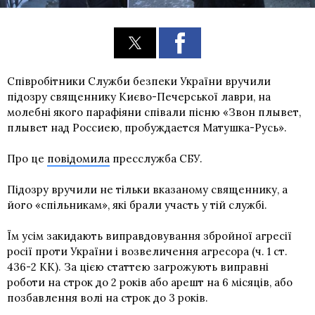
Співробітники Служби безпеки України вручили
підозру священнику Києво-Печерської лаври, на
молебні якого парафіяни співали пісню «Звон плывет,
плывет над Россиею, пробуждается Матушка-Русь».
Про це
повідомила
пресслужба СБУ.
Підозру вручили не тільки вказаному священнику, а
його «спільникам», які брали участь у тій службі.
Їм усім закидають виправдовування збройної агресії
росії проти України і возвеличення агресора (ч. 1 ст.
436-2 КК). За цією статтею загрожують виправні
роботи на строк до 2 років або арешт на 6 місяців, або
позбавлення волі на строк до 3 років.