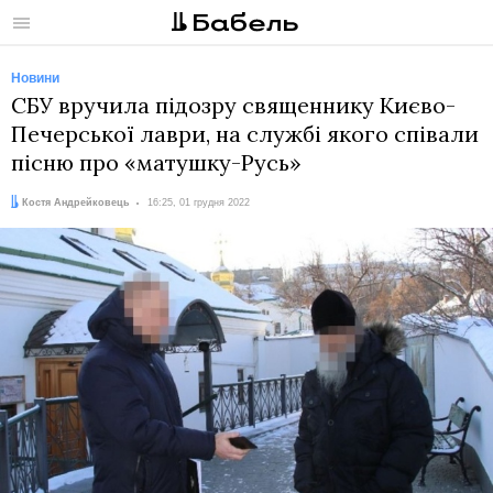
Меню
Новини
СБУ вручила підозру священнику Києво-
Печерської лаври, на службі якого співали
пісню про «матушку-Русь»
Автор:
Дата:
Костя Андрейковець
16:25, 01 грудня 2022