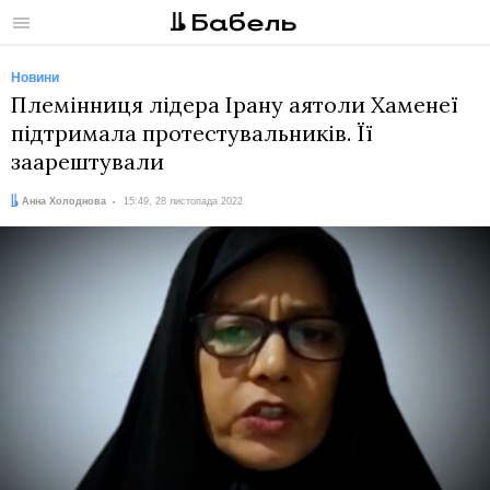
Меню
Новини
Племінниця лідера Ірану аятоли Хаменеї
підтримала протестувальників. Її
заарештували
Автор:
Дата:
Анна Холоднова
15:49, 28 листопада 2022