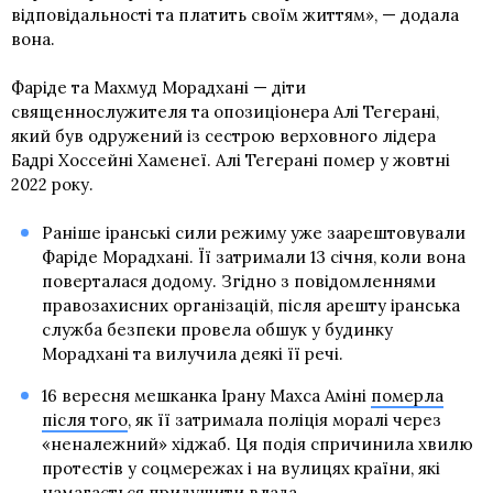
відповідальності та платить своїм життям», — додала
вона.
Фаріде та Махмуд Морадхані — діти
священнослужителя та опозиціонера Алі Тегерані,
який був одружений із сестрою верховного лідера
Бадрі Хоссейні Хаменеї. Алі Тегерані помер у жовтні
2022 року.
Раніше іранські сили режиму уже заарештовували
Фаріде Морадхані. Її затримали 13 січня, коли вона
поверталася додому. Згідно з повідомленнями
правозахисних організацій, після арешту іранська
служба безпеки провела обшук у будинку
Морадхані та вилучила деякі її речі.
16 вересня мешканка Ірану Махса Аміні
померла
після того
, як її затримала поліція моралі через
«неналежний» хіджаб. Ця подія спричинила хвилю
протестів у соцмережах і на вулицях країни, які
намагається придушити
влада.