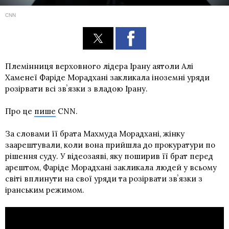
CNN
Племінниця верховного лідера Ірану аятоли Алі
Хаменеї Фаріде Морадхані закликала іноземні уряди
розірвати всі звʼязки з владою Ірану.
Про це
пише
CNN.
За словами її брата Махмуда Морадхані, жінку
заарештували, коли вона прийшла до прокуратури по
рішення суду. У відеозаяві, яку поширив її брат перед
арештом, Фаріде Морадхані закликала людей у ​​всьому
світі вплинути на свої уряди та розірвати звʼязки з
іранським режимом.