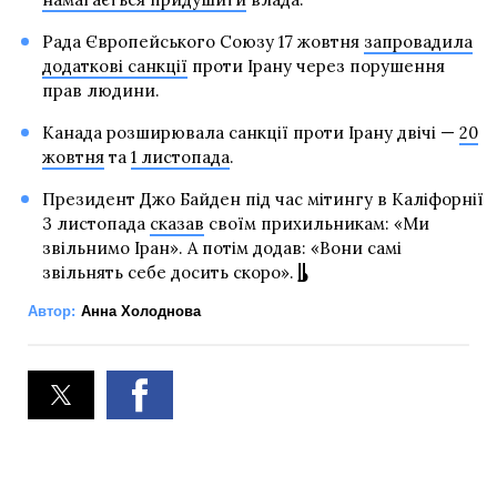
Рада Європейського Союзу 17 жовтня
запровадила
додаткові санкції
проти Ірану через порушення
прав людини.
Канада розширювала санкції проти Ірану двічі —
20
жовтня
та
1 листопада
.
Президент Джо Байден під час мітингу в Каліфорнії
3 листопада
сказав
своїм прихильникам: «Ми
звільнимо Іран». А потім додав: «Вони самі
звільнять себе досить скоро».
Автор:
Анна Холоднова