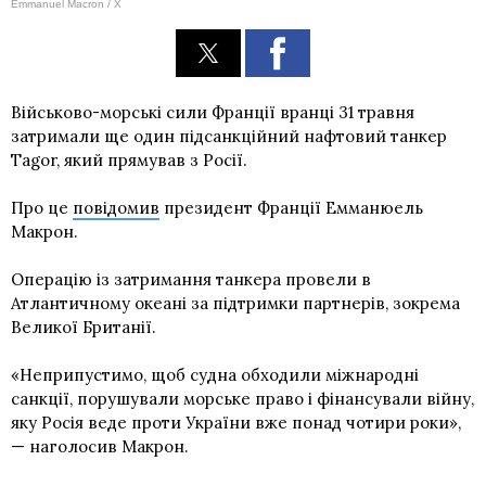
Emmanuel Macron / X
Військово-морські сили Франції вранці 31 травня
затримали ще один підсанкційний нафтовий танкер
Tagor, який прямував з Росії.
Про це
повідомив
президент Франції Емманюель
Макрон.
Операцію із затримання танкера провели в
Атлантичному океані за підтримки партнерів, зокрема
Великої Британії.
«Неприпустимо, щоб судна обходили міжнародні
санкції, порушували морське право і фінансували війну,
яку Росія веде проти України вже понад чотири роки»,
— наголосив Макрон.