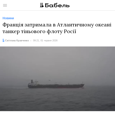
Меню
Новини
Франція затримала в Атлантичному океані
танкер тіньового флоту Росії
Автор:
Дата:
Світлана Кравченко
09:21, 01 червня 2026