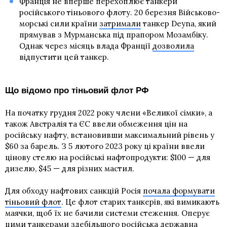
Франція не вперше перехоплює танкери
російського тіньового флоту. 20 березня Військово-
морські сили країни
затримали
танкер Deyna, який
прямував з Мурманська під прапором Мозамбіку.
Однак через місяць влада Франції
дозволила
відпустити цей танкер.
Що відомо про тіньовий флот РФ
На початку грудня 2022 року члени «Великої сімки», а
також Австралія та ЄС ввели обмеження цін на
російську нафту, встановивши максимальний рівень у
$60 за барель. З 5 лютого 2023 року ці країни ввели
цінову стелю на російські нафтопродукти: $100 — для
дизелю, $45 — для різних мастил.
Для обходу нафтових санкцій Росія
почала формувати
тіньовий флот
. Це флот старих танкерів, які вимикають
маячки, щоб їх не бачили системи стеження. Оперує
цими танкерами здебільшого російська державна