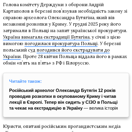
Голова комітету Держдуми з оборони Андрій
Картаполов в березні повʼязував необхідність закону зі
справою археолога Олександра Бутягіна, який вів
незаконні розкопки у Криму. У грудні 2025 року його
затримали в Польщі на запит української прокуратури.
Україна вимагала екстрадиції Бутягіна
, у січні з цією
вимогою
погодилася прокуратура Польщі
. У березні
польський суд
погодився його екстрадувати до
України
. Проте 28 квітня Польща віддала його в рамках
обмін «пʼять на пʼять» з РФ і Білоруссю.
Читайте також:
Російський археолог Олександр Бутягін 12 років
проводив розкопки в окупованому Криму і читав
лекції в Європі. Тепер він сидить у СІЗО в Польщі
та чекає на екстрадицію в Україну
— велика історія
Юристи, опитані російським прогандистським медіа