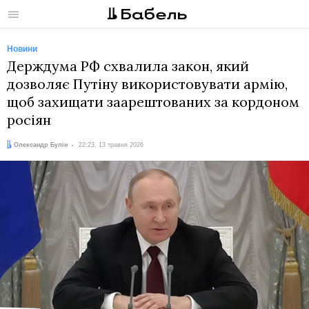
Меню
Новини
Держдума РФ схвалила закон, який
дозволяє Путіну використовувати армію,
щоб захищати заарештованих за кордоном
росіян
Автор:
Дата:
Олександр Булін
22:23, 13 травня 2026