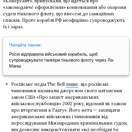
«Комерсант», припускали, що йдеться про
«законодавче оформлення» конвоювання або охорони
суден тіньового флоту, що внесені до санкційних
списків. Проте кораблі РФ неофіційно супроводжують
їх і зараз.
Читайте також:
Росія відправила військовий корабель, щоб
супроводжувати танкери тіньового флоту через Ла-
Манш
Російське медіа The Bell
пише
, що російські
чиновники називали джерелом свого натхнення
закон США «Про захист американських
військовослужбовців» 2002 року, відомий як «закон
про вторгнення в Гаагу». Його мета — захищати
американських військових і чиновників від
переслідування Міжнародним кримінальним судом,
він дозволяє використовувати «всі необхідні та