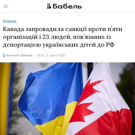
Меню
Новини
Канада запровадила санкції проти пʼяти
організацій і 23 людей, пов’язаних із
депортацією українських дітей до РФ
Автор:
Дата:
Анастасія Зайкова
18:44, 11 травня 2026