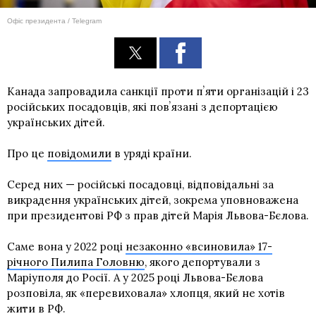
Офіс президента / Telegram
Канада запровадила санкції проти пʼяти організацій і 23
російських посадовців, які повʼязані з депортацією
українських дітей.
Про це
повідомили
в уряді країни.
Серед них — російські посадовці, відповідальні за
викрадення українських дітей, зокрема уповноважена
при президентові РФ з прав дітей Марія Львова-Бєлова.
Саме вона у 2022 році
незаконно «всиновила» 17-
річного Пилипа Головню
, якого депортували з
Маріуполя до Росії. А у 2025 році Львова-Бєлова
розповіла, як «перевиховала» хлопця, який не хотів
жити в РФ.