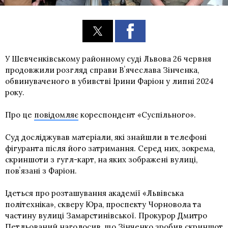
У Шевченківському районному суді Львова 26 червня
продовжили розгляд справи Вʼячеслава Зінченка,
обвинуваченого в убивстві Ірини Фаріон у липні 2024
року.
Про це
повідомляє
кореспондент «Суспільного».
Суд досліджував матеріали, які знайшли в телефоні
фігуранта після його затримання. Серед них, зокрема,
скриншоти з гугл-карт, на яких зображені вулиці,
повʼязані з Фаріон.
Ідеться про розташування академії «Львівська
політехніка», скверу Юра, проспекту Чорновола та
частину вулиці Замарстинівської. Прокурор Дмитро
Петльований наголосив, що Зінченко зробив скриншот