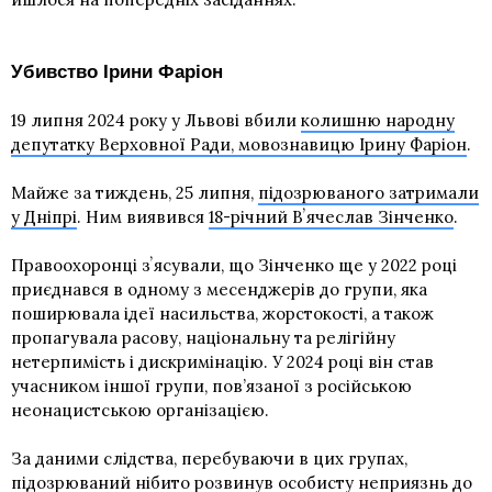
Убивство Ірини Фаріон
19 липня 2024 року у Львові вбили
колишню народну
депутатку Верховної Ради, мовознавицю Ірину Фаріон
.
Майже за тиждень, 25 липня,
підозрюваного затримали
у Дніпрі
. Ним виявився
18-річний Вʼячеслав Зінченко
.
Правоохоронці зʼясували, що Зінченко ще у 2022 році
приєднався в одному з месенджерів до групи, яка
поширювала ідеї насильства, жорстокості, а також
пропагувала расову, національну та релігійну
нетерпимість і дискримінацію. У 2024 році він став
учасником іншої групи, пов’язаної з російською
неонацистською організацією.
За даними слідства, перебуваючи в цих групах,
підозрюваний нібито розвинув особисту неприязнь до