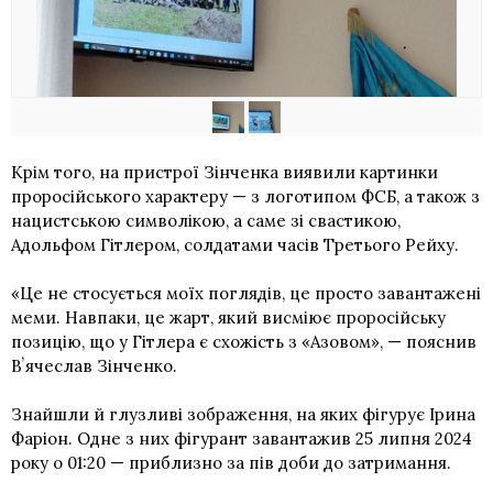
Крім того, на пристрої Зінченка виявили картинки
проросійського характеру — з логотипом ФСБ, а також з
нацистською символікою, а саме зі свастикою,
Адольфом Гітлером, солдатами часів Третього Рейху.
«Це не стосується моїх поглядів, це просто завантажені
меми. Навпаки, це жарт, який висміює проросійську
позицію, що у Гітлера є схожість з «Азовом», — пояснив
Вʼячеслав Зінченко.
Знайшли й глузливі зображення, на яких фігурує Ірина
Фаріон. Одне з них фігурант завантажив 25 липня 2024
року о 01:20 — приблизно за пів доби до затримання.