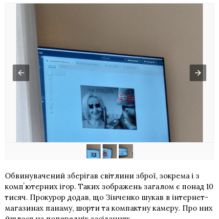
Обвинувачений зберігав світлини зброї, зокрема і з
компʼютерних ігор. Таких зображень загалом є понад 10
тисяч. Прокурор додав, що Зінченко шукав в інтернет-
магазинах панаму, шорти та компактну камеру. Про них
йшлося на попередніх засіданнях.