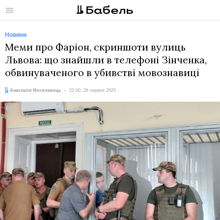
Меню
Новини
Меми про Фаріон, скриншоти вулиць
Львова: що знайшли в телефоні Зінченка,
обвинуваченого в убивстві мовознавиці
Автор:
Дата:
Анастасія Могилевець
22:00, 26 червня 2025