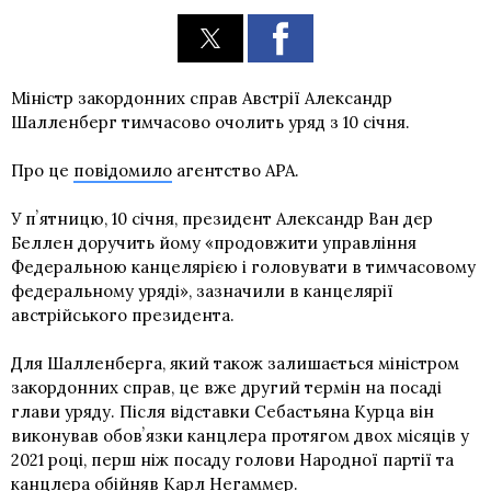
Міністр закордонних справ Австрії Александр
Шалленберг тимчасово очолить уряд з 10 січня.
Про це
повідомило
агентство APA.
У пʼятницю, 10 січня, президент Александр Ван дер
Беллен доручить йому «продовжити управління
Федеральною канцелярією і головувати в тимчасовому
федеральному уряді», зазначили в канцелярії
австрійського президента.
Для Шалленберга, який також залишається міністром
закордонних справ, це вже другий термін на посаді
глави уряду. Після відставки Себастьяна Курца він
виконував обовʼязки канцлера протягом двох місяців у
2021 році, перш ніж посаду голови Народної партії та
канцлера обійняв Карл Негаммер.