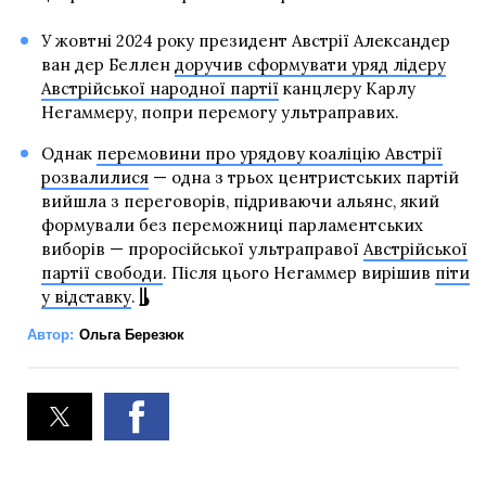
У жовтні 2024 року президент Австрії Александер
ван дер Беллен
доручив сформувати уряд лідеру
Австрійської народної партії
канцлеру Карлу
Негаммеру, попри перемогу ультраправих.
Однак
перемовини про урядову коаліцію Австрії
розвалилися
— одна з трьох центристських партій
вийшла з переговорів, підриваючи альянс, який
формували без переможниці парламентських
виборів — проросійської ультраправої
Австрійської
партії свободи
. Після цього Негаммер вирішив
піти
у відставку
.
Автор:
Ольга Березюк