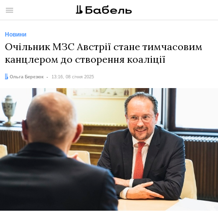
Меню
Новини
Очільник МЗС Австрії стане тимчасовим
канцлером до створення коаліції
Автор:
Дата:
Ольга Березюк
13:16, 08 січня 2025