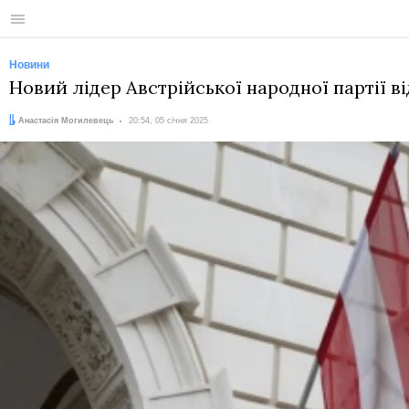
Меню
Новини
Новий лідер Австрійської народної партії в
Автор:
Дата:
Анастасія Могилевець
20:54, 05 січня 2025