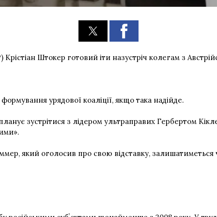
 Крістіан Штокер готовий іти назустріч колегам з Австрійс
ормування урядової коаліції, якщо така надійде.
ланує зустрітися з лідером ультраправих Гербертом Кікле
ими».
мер, який оголосив про свою відставку, залишатиметься ч