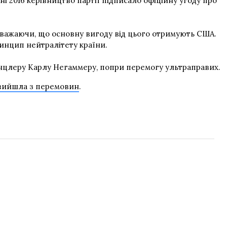
і 2016 керівництво партії підписало офіційну угоду про
 вважаючи, що основну вигоду від цього отримують США.
ринцип нейтралітету країни.
нцлеру Карлу Негаммеру, попри перемогу ультраправих.
вийшла з перемовин
.