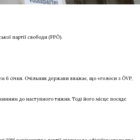
ької партії свободи (FPÖ).
м 6 січня. Очільник держави вважає, що «голоси з ÖVP,
инним до наступного тижня. Тоді його місце посяде