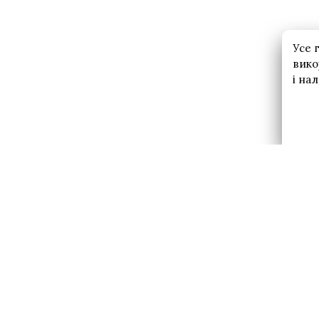
Усе 
вико
і на