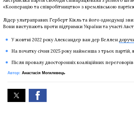
Австрійська партія свободи співпрацювала з різного штиб
«Кооперацію та співробітництво» з кремлівською партіє
Лідер ультраправих Герберт Кікль та його однодумці зви
Вони виступають проти підтримки України та участі Авст
У жовтні 2022 року Александер ван дер Беллен
доручи
На початку січня 2025 року найменша з трьох партій, 
Після провалу двосторонніх коаліційних переговорі
Автор:
Анастасія Могилевець