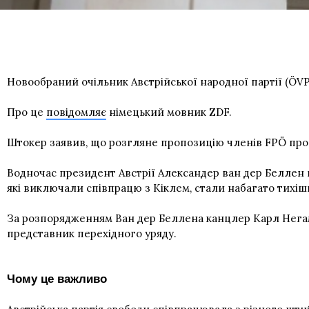
Новообраний очільник Австрійської народної партії (ÖVP)
Про це
повідомляє
німецький мовник ZDF.
Штокер заявив, що розгляне пропозицію членів FPÖ про ф
Водночас президент Австрії Александер ван дер Беллен п
які виключали співпрацю з Кіклем, стали набагато тихіш
За розпорядженням Ван дер Беллена канцлер Карл Негам
представник перехідного уряду.
Чому це важливо