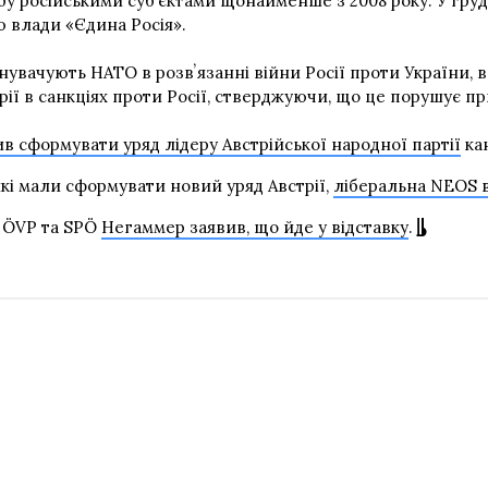
у російськими субʼєктами щонайменше з 2008 року. У грудн
ю влади «Єдина Росія».
нувачують НАТО в розвʼязанні війни Росії проти України,
рії в санкціях проти Росії, стверджуючи, що це порушує п
в сформувати уряд лідеру Австрійської народної партії
ка
які мали сформувати новий уряд Австрії,
ліберальна NEOS 
в ÖVP та SPÖ
Негаммер заявив, що йде у відставку
.