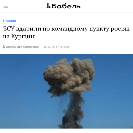
Меню
Новини
ЗСУ вдарили по командному пункту росіян
на Курщині
Автор:
Дата:
Олександра Опанасенко
16:22, 02 січня 2025