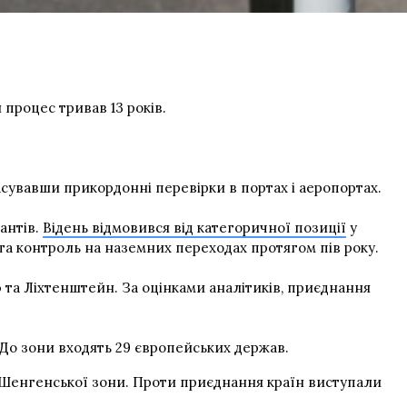
 процес тривав 13 років.
асувавши прикордонні перевірки в портах і аеропортах.
антів.
Відень відмовився від категоричної позиції
у
та контроль на наземних переходах протягом пів року.
ю та Ліхтенштейн. За оцінками аналітиків, приєднання
До зони входять 29 європейських держав.
до Шенгенської зони. Проти приєднання країн виступали