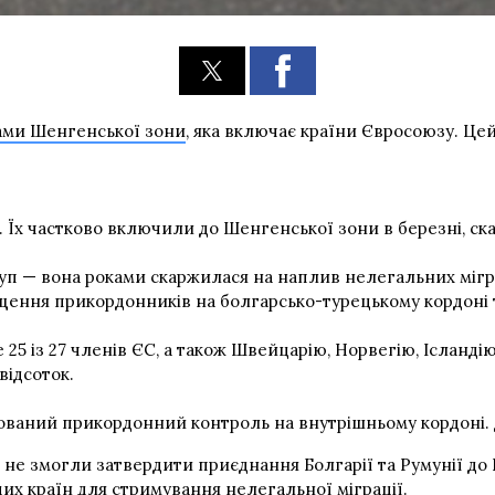
ми Шенгенської зони
, яка включає країни Євросоюзу. Цей
 Їх частково включили до Шенгенської зони в березні, ск
уп — вона роками скаржилася на наплив нелегальних мігр
іщення прикордонників на болгарсько-турецькому кордоні 
25 із 27 членів ЄС, а також Швейцарію, Норвегію, Ісланді
відсоток.
сований прикордонний контроль на внутрішньому кордоні. 
ЄС не змогли затвердити приєднання Болгарії та Румунії 
цих країн для стримування нелегальної міграції.