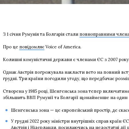
З 1 січня Румунія та Болгарія стали
повноправними члена
Про це
повідомляє
Voice of America.
Колишні комуністичні держави є членами ЄС з 2007 року.
Однак Австрія погрожувала накласти вето на повний вст
грудні. Три країни погодили угоду, що передбачає розм
Створена у 1985 році, Шенгенська зона тепер включатиме 
збільшить ВВП Румунії та Болгарії щонайменше на один 
Шенгенська зона — це європейський простір, де ска
У грудні 2022 року міністри внутрішніх справ країн 
Австрія і Нідерланди, посилаючись на недостатні дії 