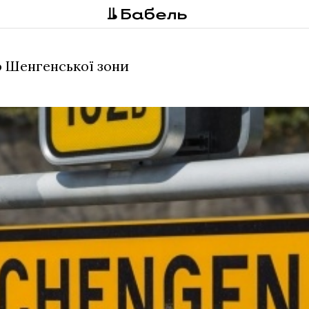
о Шенгенської зони